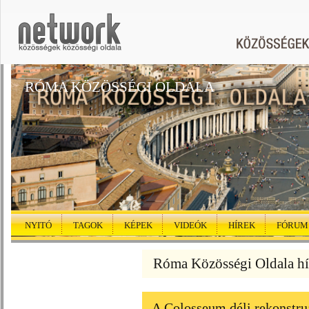
RÓMA KÖZÖSSÉGI OLDALA
NYITÓ
TAGOK
KÉPEK
VIDEÓK
HÍREK
FÓRUM
Róma Közösségi Oldala hí
A Colosseum déli rekonstruá