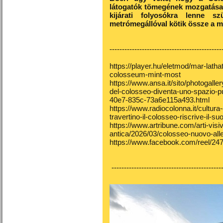
látogatók tömegének mozgatása s
kijárati folyosókra lenne s
metrómegállóval kötik össze a 
---------------------------------------------
https://player.hu/eletmod/mar-lath
colosseum-mint-most
https://www.ansa.it/sito/photogalle
del-colosseo-diventa-uno-spazio-p
40e7-835c-73a6e115a493.html
https://www.radiocolonna.it/cultura-e
travertino-il-colosseo-riscrive-il-suo
https://www.artribune.com/arti-visi
antica/2026/03/colosseo-nuovo-alle
https://www.facebook.com/reel/2
---------------------------------------------