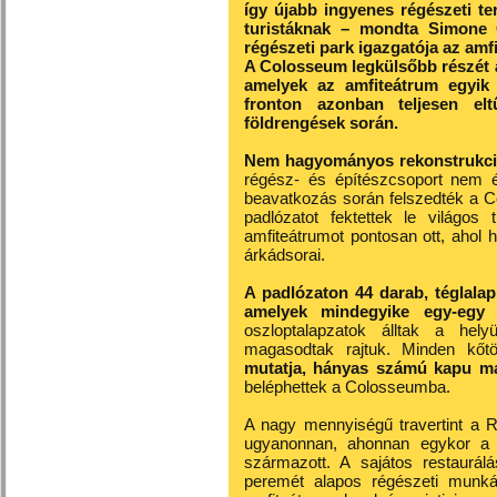
így újabb ingyenes régészeti te
turistáknak – mondta Simone
régészeti park igazgatója az amf
A Colosseum legkülsőbb részét ál
amelyek az amfiteátrum egyik
fronton azonban teljesen elt
földrengések során.
Nem hagyományos rekonstrukci
régész- és építészcsoport nem ép
beavatkozás során felszedték a C
padlózatot fektettek le világos 
amfiteátrumot pontosan ott, ahol h
árkádsorai.
A padlózaton 44 darab, téglalap 
amelyek mindegyike egy-egy o
oszloptalapzatok álltak a hel
magasodtak rajtuk. Minden kőt
mutatja, hányas számú kapu m
beléphettek a Colosseumba.
A nagy mennyiségű travertint a R
ugyanonnan, ahonnan egykor a C
származott. A sajátos restaurá
peremét alapos régészeti munkáv