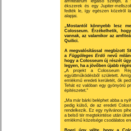
amfiteátrum legalsó szintjei, a
ékszerek és egy Jupiter-mellszo
fedték le, így egészen közelről 
alapjai.
„Mostantól könnyebb lesz meg
Colosseum. Érzékelhetik, hog
vannak, az valamikor az amfite
Quilici.
A megvalósítással megbízott St
a
Függőleges Erdő
nevű milánó
hogy a Colosseum új részét úgy a
legyen, ha a jövőben újabb régés
„A projekt a Colosseum Régé
együttműködésből született. Amíg
emlékmű eredeti kerületét, ők ped
Tehát ez valóban egy gyönyörű pro
építészetet.”
„Ma már bárki beléphet abba a nyil
pedig külső, de az eredeti Colos
rendelkezik. Ez egy nyilvános pih
a belső tér megtekintése után üln
emlékmű közelsége csodálatos ere
Boeri úgy vélte, hogy a Col