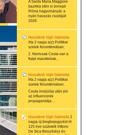
A Santa Maria Maggiore
bazilika idén is ünnepli
Róma hagyományát, a
nyári havazás csodáját
2026
Huszákné Vigh Gabriella
írta
2 napja
a(z)
Politikai
szelek
fórumtémában:
2. Nemcsak Ceuta van a
fiatal marokkóiak...
Huszákné Vigh Gabriella
írta
2 napja
a(z)
Politikai
szelek
fórumtémában:
Ceuta inváziója után jön
az influencerek
propagandája ...
Huszákné Vigh Gabriella
2
napja
új blogbejegyzést írt:
125 éve született Vittorio
De Sica filmszínész és