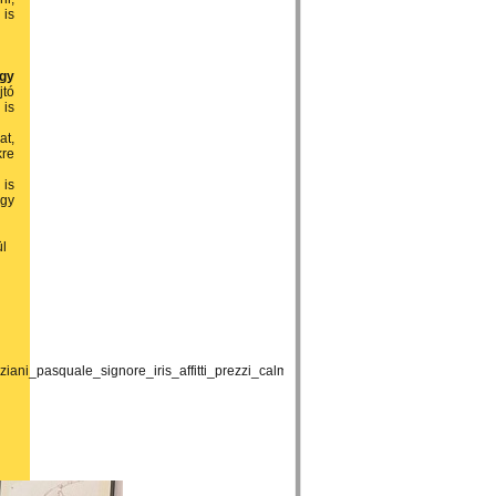
 is
egy
jtó
 is
at,
kre
 is
egy
ül
ni_pasquale_signore_iris_affitti_prezzi_calmierati_aiuti_quotidiani-