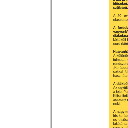
időseket
született.
A 20 éve
olaszorsz
A fordul
vagyunk
diákokna
költözött
euró (körü
Hatvanhá
A különö
túlmutat
rendszere
„Korábban
sokkal fe
használat
A diákból
Az együtt
a feje. P
Kitisztít
asszony r
neki.
A nagyma
Iris korá
és elsőso
lakótársa
sem a val