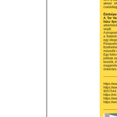
akivel i
családtag
Életképe
A Tor Ve
húsz ilye
albérlet
segíti.
A program
a fiatal
egy ideg
Pasquale
fizethet
második c
Egy fotón
jobbak va
kezelik, 
magánélet
önkéntes
-------------
https://w
https://w
9557544.
https://n
https://w
https://w
-------------