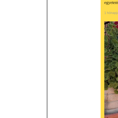
egyetemi
1 hónapj