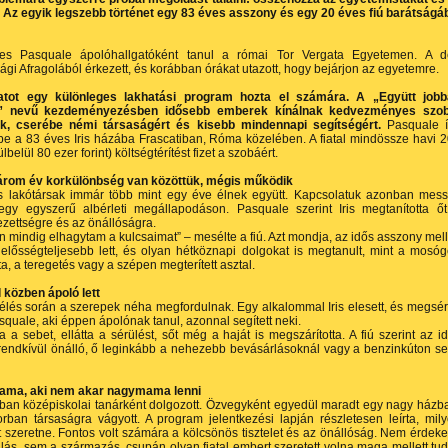
. Az egyik legszebb történet egy 83 éves asszony és egy 20 éves fiú barátságá
s Pasquale ápolóhallgatóként tanul a római Tor Vergata Egyetemen. A d
ági Afragolából érkezett, és korábban órákat utazott, hogy bejárjon az egyetemre.
atot egy különleges lakhatási program hozta el számára. A „Együtt job
” nevű kezdeményezésben idősebb emberek kínálnak kedvezményes szob
k, cserébe némi társaságért és kisebb mindennapi segítségért.
Pasquale í
 be a 83 éves Iris házába Frascatiban, Róma közelében. A fiatal mindössze havi 
lbelül 80 ezer forint) költségtérítést fizet a szobáért.
rom év korkülönbség van közöttük, mégis működik
s lakótársak immár több mint egy éve élnek együtt. Kapcsolatuk azonban mes
 egy egyszerű albérleti megállapodáson. Pasquale szerint Iris megtanította ő
zettségre és az önállóságra.
 mindig elhagytam a kulcsaimat” – mesélte a fiú. Azt mondja, az idős asszony mell
lelősségteljesebb lett, és olyan hétköznapi dolgokat is megtanult, mint a mosó
a, a teregetés vagy a szépen megterített asztal.
 közben ápoló lett
élés során a szerepek néha megfordulnak. Egy alkalommal Iris elesett, és megsér
asquale, aki éppen ápolónak tanul, azonnal segített neki.
otta a sebet, ellátta a sérülést, sőt még a haját is megszárította. A fiú szerint az i
endkívül önálló, ő leginkább a nehezebb bevásárlásoknál vagy a benzinkúton se
ma, aki nem akar nagymama lenni
bban középiskolai tanárként dolgozott. Özvegyként egyedül maradt egy nagy házb
rban társaságra vágyott. A program jelentkezési lapján részletesen leírta, mil
t szeretne. Fontos volt számára a kölcsönös tisztelet és az önállóság. Nem érdeke
lás, sem a származás, csupán olyan fiatal embert szeretett volna maga mellett tud