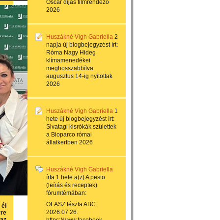
Oscar díjas filmrendező
2026
Huszákné Vigh Gabriella
2
napja
új blogbejegyzést írt:
Róma Nagy Hideg
klímamenedékei
meghosszabbítva
augusztus 14-ig nyitottak
2026
Huszákné Vigh Gabriella
1
hete
új blogbejegyzést írt:
Sivatagi kisrókák születtek
a Bioparco római
állatkertben 2026
Huszákné Vigh Gabriella
írta
1 hete
a(z)
A pesto
(leírás és receptek)
fórumtémában:
OLASZ tészta ABC
 él
2026.07.26.
rre
 az