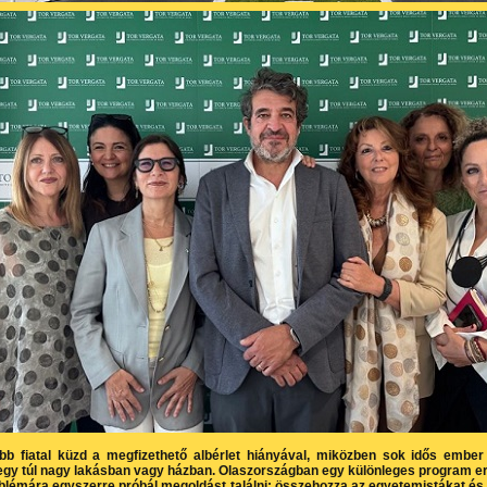
bb fiatal küzd a megfizethető albérlet hiányával, miközben sok idős ember
egy túl nagy lakásban vagy házban. Olaszországban egy különleges program e
oblémára egyszerre próbál megoldást találni: összehozza az egyetemistákat és