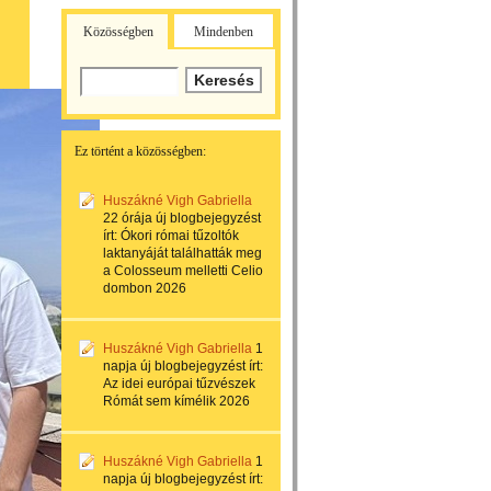
Közösségben
Mindenben
Ez történt a közösségben:
Huszákné Vigh Gabriella
22 órája
új blogbejegyzést
írt:
Ókori római tűzoltók
laktanyáját találhatták meg
a Colosseum melletti Celio
dombon 2026
Huszákné Vigh Gabriella
1
napja
új blogbejegyzést írt:
Az idei európai tűzvészek
Rómát sem kímélik 2026
Huszákné Vigh Gabriella
1
napja
új blogbejegyzést írt: