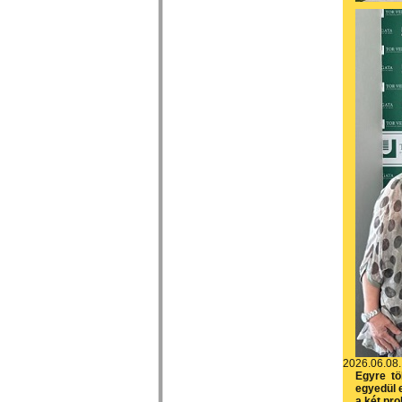
2026.06.08.
Egyre tö
egyedül 
a két pr