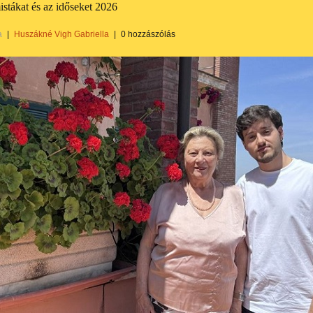
stákat és az időseket 2026
a
|
Huszákné Vigh Gabriella
|
0 hozzászólás