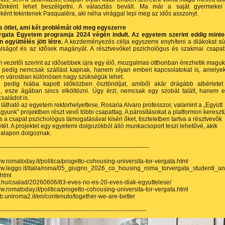
dőnként lehet beszélgetni. A választás bevált. Ma már a saját gyermekei
ként tekintenek Pasqualéra, aki néha virággal lepi meg az idős asszonyt.
s ötlet, ami két problémát old meg egyszerre
rgata Egyetem programja 2024 végén indult. Az egyetem szerint eddig mint
n együttélés jött létre.
A kezdeményezés célja egyszerre enyhíteni a diákokat sú
válságot és az idősek magányát. A résztvevőket pszichológus és szakmai csapat
 vezetői szerint az idősebbek újra egy élő, mozgalmas otthonban érezhetik maguk
ok pedig nemcsak szállást kapnak, hanem olyan emberi kapcsolatokat is, amelye
en városban különösen nagy szükségük lehet.
 pedig hiába kapott időközben ösztöndíjat, amiből akár drágább albérletet
ne, esze ágában sincs elköltözni. Úgy érzi, nemcsak egy szobát talált, hanem 
saládot is.
 látható az egyetem rektorhelyettese, Rosaria Alvaro professzor, valamint a „Együtt
gyunk” projektben részt vevő többi csapattag. A párosításokat a platformon kereszt
és a csapat pszichológus támogatásával kíséri őket, tiszteletben tartva a résztvevők
ét. A projektet egy egyetemi dolgozókból álló munkacsoport teszi lehetővé, akik
 alapon dolgoznak.
--------------------------------------------------------------------------
ww.romatoday.it/politica/progetto-cohousing-universita-tor-vergata.html
ww.leggo.it/italia/roma/05_giugno_2026_co_housing_roma_torvergata_studenti_anzia
html
lc.hu/csalad/20260606/83-eves-no-es-20-eves-diak-egyuttelese/
ww.romatoday.it/politica/progetto-cohousing-universita-tor-vergata.html
eb.uniroma2.it/en/contenuto/together-we-are-better
-------------------------------------------------------------------------