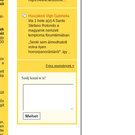
https://www.facebook....
ból
Huszákné Vigh Gabriella
él-
írta
1 hete
a(z)
A Santo
Stefano Rotondo a
bak
magyarok nemzeti
át
temploma
fórumtémában:
gy
200
„Senki sem álmodhatott
volna ilyen
horrorpanorámáról”: így ...
sze
t a
Friss események »
ett
gép
Szólj hozzá te is!
ült
dős
gít
an,
yen
lte
ni,