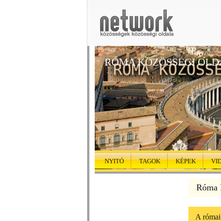
RÓMA KÖZÖSSÉGI OLD
NYITÓ
TAGOK
KÉPEK
VI
Róma K
A római