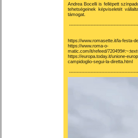
Andrea Bocelli is fellépett színpad
tehetségeinek képviseletét vállal
támogat.
---------------------------------------------
https://www.romasette.it/la-festa-d
https://www.roma-o-
matic.com/it/refeed/720499#:~
https://europa.today.it/unione-europ
campidoglio-segui-la-diretta.html
---------------------------------------------