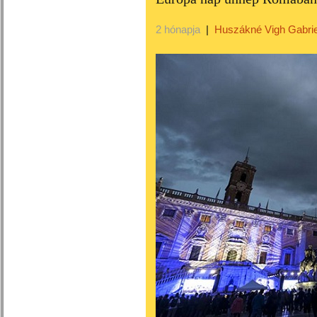
2 hónapja
|
Huszákné Vigh Gabrie