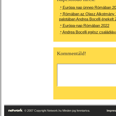
Európa nap ünnep Rómában 2
Rómában az Olasz Alkotmány 75.
palotában Andrea Bocelli énekelt
Európa-nap Rómában 2022
Andrea Bocelli egész családjáva
Kommentáld!
© 2007 Copyright Network.hu Minden jog fenntartva.
Impre