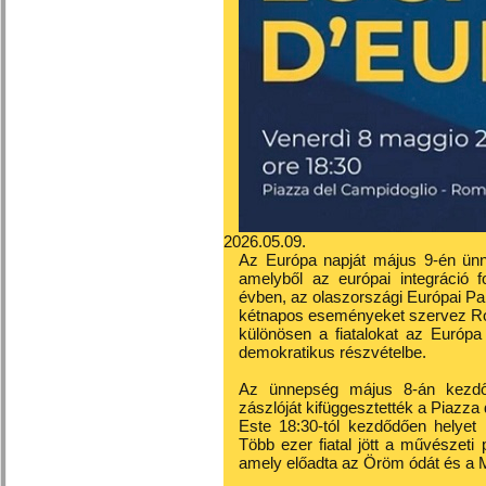
2026.05.09.
Az Európa napját május 9-én ünne
amelyből az európai integráció f
évben, az olaszországi Európai Pa
kétnapos eseményeket szervez Ró
különösen a fiatalokat az Európa
demokratikus részvételbe.
Az ünnepség május 8-án kezdőd
zászlóját kifüggesztették a Piazza
Este 18:30-tól kezdődően helyet
Több ezer fiatal jött a művészeti
amely előadta az Öröm ódát és a 