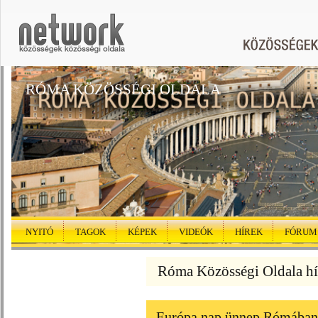
RÓMA KÖZÖSSÉGI OLDALA
NYITÓ
TAGOK
KÉPEK
VIDEÓK
HÍREK
FÓRUM
Róma Közösségi Oldala hí
Európa nap ünnep Rómában