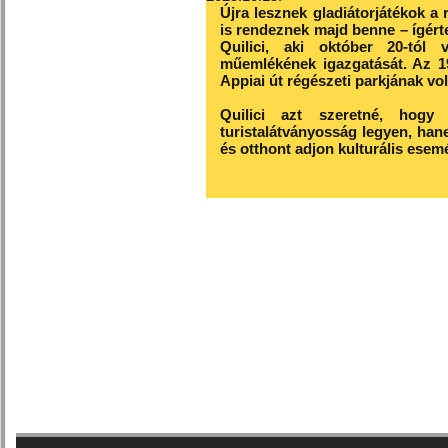
Újra lesznek gladiátorjátékok 
is rendeznek majd benne – ígért
Quilici, aki október 20-tól 
műemlékének igazgatását. Az 19
Appiai út régészeti parkjának vol
Quilici azt szeretné, ho
turistalátványosság legyen, han
és otthont adjon kulturális esem