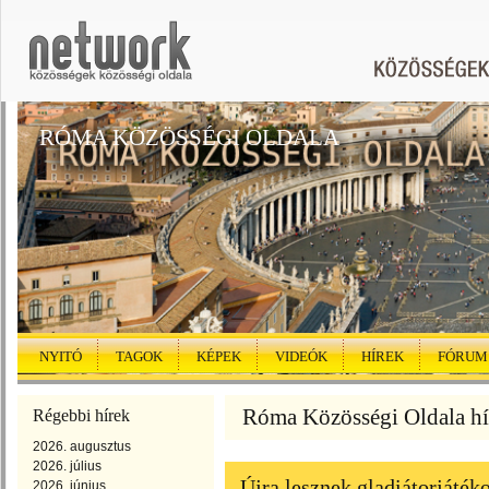
RÓMA KÖZÖSSÉGI OLDALA
NYITÓ
TAGOK
KÉPEK
VIDEÓK
HÍREK
FÓRUM
Róma Közösségi Oldala hír
Régebbi hírek
2026. augusztus
2026. július
Újra lesznek gladiátorjáték
2026. június