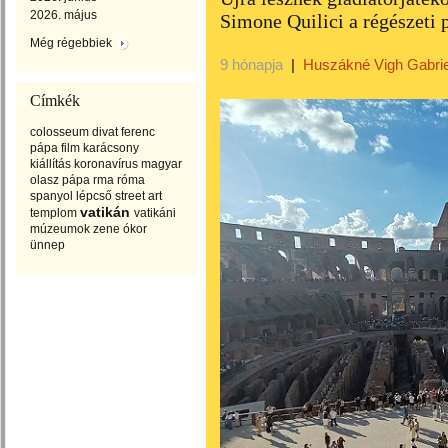
2026. május
Simone Quilici a régészeti 
Még régebbiek
9 hónapja
|
Huszákné Vigh Gabrie
Címkék
colosseum
divat
ferenc
pápa
film
karácsony
kiállítás
koronavírus
magyar
olasz
pápa
rma
róma
spanyol lépcső
street art
vatikán
templom
vatikáni
múzeumok
zene
ókor
ünnep