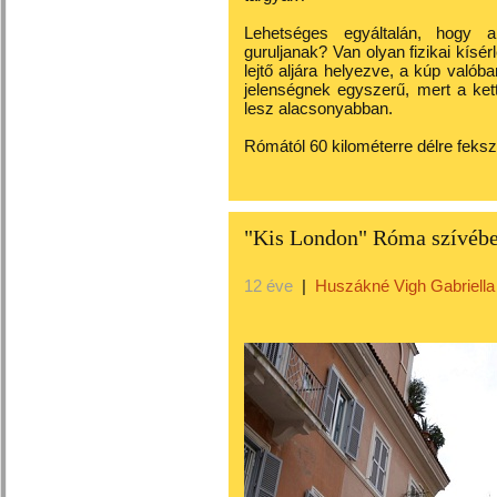
Lehetséges egyáltalán, hogy a
guruljanak? Van olyan fizikai kísé
lejtő aljára helyezve, a kúp valób
jelenségnek egyszerű, mert a kett
lesz alacsonyabban.
Rómától 60 kilométerre délre fekszi
"Kis London" Róma szívéb
12 éve
|
Huszákné Vigh Gabriella