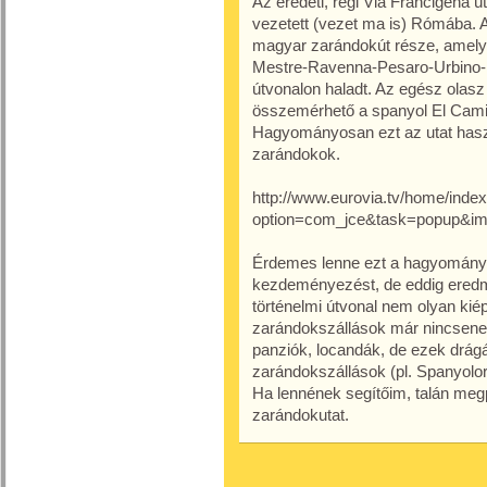
Az eredeti, régi Via Francigena ú
vezetett (vezet ma is) Rómába. Az
magyar zarándokút része, amelyn
Mestre-Ravenna-Pesaro-Urbino-P
útvonalon haladt. Az egész olas
összemérhető a spanyol El Camino
Hagyományosan ezt az utat has
zarándokok.
http://www.eurovia.tv/home/inde
option=com_jce&task=popup&img
Érdemes lenne ezt a hagyományt fe
kezdeményezést, de eddig eredm
történelmi útvonal nem olyan kiép
zarándokszállások már nincsen
panziók, locandák, de ezek drá
zarándokszállások (pl. Spanyolo
Ha lennének segítőim, talán megp
zarándokutat.