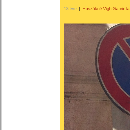
13 éve
|
Huszákné Vigh Gabriella