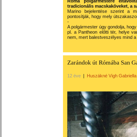
Róma polgármestere eltávolít
tradicionális macskaköveket, a
s
Marino bejelentése szerint a m
pontosítják, hogy mely útszakaszok
-
A polgármester úgy gondolja, hogy 
pl. a Pantheon előtti tér, helye
nem, mert balestveszélyes mind a
Zarándok út Rómába San Ga
12 éve
|
Huszákné Vigh Gabriella