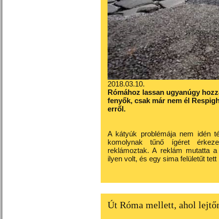
2018.03.10.
Rómához lassan ugyanúgy hozzát
fenyők, csak már nem él Respigh
erről.
A kátyúk problémája nem idén tél
komolynak tűnő ígéret érkeze
reklámoztak. A reklám mutatta a 
ilyen volt, és egy sima felületűt tett
Út Róma mellett, ahol lejtőn