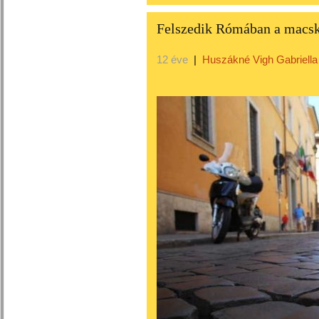
Felszedik Rómában a macs
12 éve
|
Huszákné Vigh Gabriella