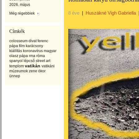
2026. május
8 éve
|
Huszákné Vigh Gabriella
Még régebbiek
Címkék
colosseum
divat
ferenc
pápa
film
karácsony
kiállítás
koronavírus
magyar
olasz
pápa
rma
róma
spanyol lépcső
street art
vatikán
templom
vatikáni
múzeumok
zene
ókor
ünnep