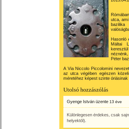
Rómában 
utca, ami
bazilika
valóságb
Hasonló 
Máltai 
keresztü
néznénk, 
Péter bazi
A Via Niccolo Piccolomini neveze
az utca végében egészen közeli
méretéhez képest szinte óriásinak 
Utolsó hozzászólás
Gyenge István
üzente
13 éve
Különlegesen érdekes, csak sajnos
helyektől).