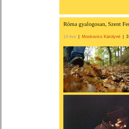
Róma gyalogosan, Szent F
14 éve
|
Moskovics Károlyné
|
3