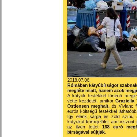
2018.07.06.
Rómában kátyúbírságot szabnak 
megléte miatt, hanem azok megje
A kátyúk festékkel történő megje
vette kezdetét, amikor
Graziella
Ostiensen meghalt,
és Viviano f
eurós költségű festékkel láthatóbb
Így élénk sárga és zöld színű 
kátyúkat körbejelölni, ami viszont 
az ilyen tettet
168 euró megfi
bírságával sújtják.