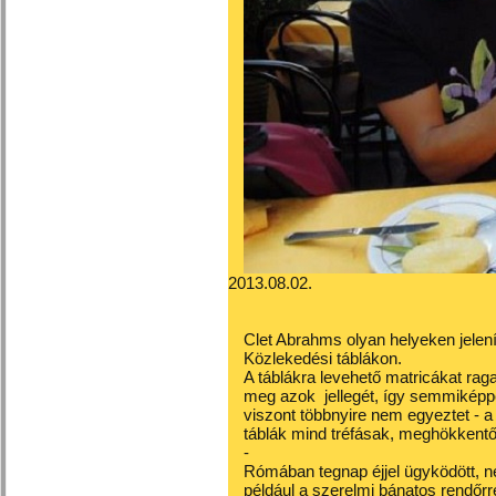
2013.08.02.
Clet Abrahms olyan helyeken jelení
Közlekedési táblákon.
A táblákra levehető matricákat rag
meg azok jellegét, így semmiképp
viszont többnyire nem egyeztet - a m
táblák mind tréfásak, meghökkentőe
-
Rómában tegnap éjjel ügyködött, n
például a szerelmi bánatos rendőrrel