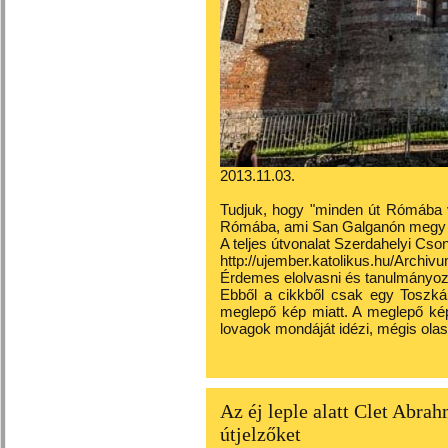
2013.11.03.
Tudjuk, hogy "minden út Rómába v
Rómába, ami San Galganón megy k
A teljes útvonalat Szerdahelyi Cson
http://ujember.katolikus.hu/Archi
Érdemes elolvasni és tanulmányozn
Ebből a cikkből csak egy Toszká
meglepő kép miatt. A meglepő kép
lovagok mondáját idézi, mégis olas
Az éj leple alatt Clet Abra
útjelzőket