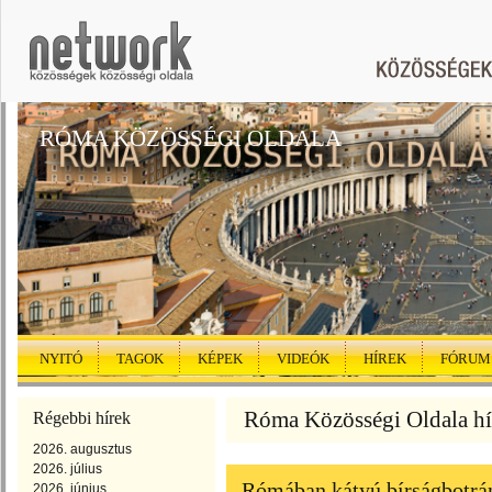
RÓMA KÖZÖSSÉGI OLDALA
NYITÓ
TAGOK
KÉPEK
VIDEÓK
HÍREK
FÓRUM
Róma Közösségi Oldala hír
Régebbi hírek
2026. augusztus
2026. július
Rómában kátyú bírságbotrá
2026. június