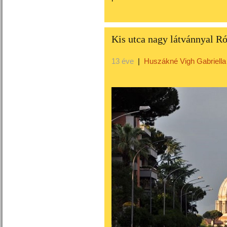
Kis utca nagy látvánnyal R
13 éve
|
Huszákné Vigh Gabriella