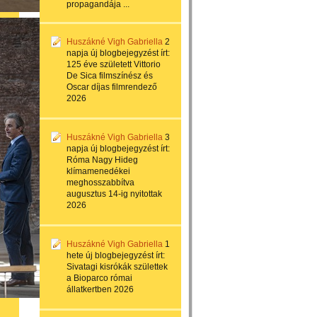
propagandája ...
Huszákné Vigh Gabriella
2
napja
új blogbejegyzést írt:
125 éve született Vittorio
De Sica filmszínész és
Oscar díjas filmrendező
2026
Huszákné Vigh Gabriella
3
napja
új blogbejegyzést írt:
Róma Nagy Hideg
klímamenedékei
meghosszabbítva
augusztus 14-ig nyitottak
2026
Huszákné Vigh Gabriella
1
hete
új blogbejegyzést írt:
Sivatagi kisrókák születtek
a Bioparco római
állatkertben 2026