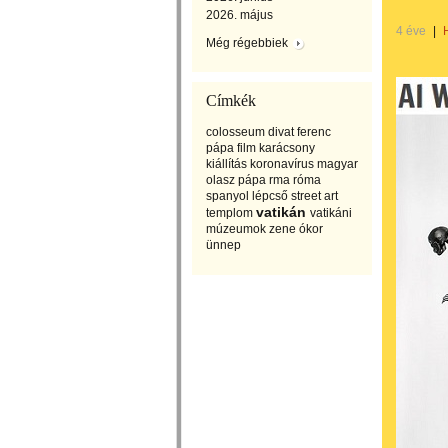
2026. május
4 éve
|
Még régebbiek
Címkék
colosseum
divat
ferenc
pápa
film
karácsony
kiállítás
koronavírus
magyar
olasz
pápa
rma
róma
spanyol lépcső
street art
vatikán
templom
vatikáni
múzeumok
zene
ókor
ünnep