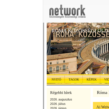
RÓMA KÖZÖSSÉGI OLD
NYITÓ
TAGOK
KÉPEK
VI
Róma K
Régebbi hírek
2026. augusztus
2026. július
Ai Weiwe
2026. június