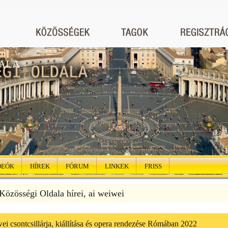
ALA
DEÓK
HÍREK
FÓRUM
LINKEK
FRISS
özösségi Oldala hírei, ai weiwei
i csontcsillárja, kiállítása és opera rendezése Rómában 2022