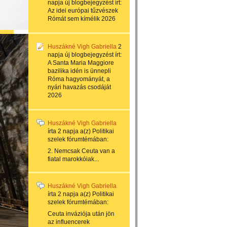
napja
új blogbejegyzést írt:
Az idei európai tűzvészek
Rómát sem kímélik 2026
Huszákné Vigh Gabriella
2
napja
új blogbejegyzést írt:
A Santa Maria Maggiore
bazilika idén is ünnepli
Róma hagyományát, a
nyári havazás csodáját
2026
Huszákné Vigh Gabriella
írta
2 napja
a(z)
Politikai
szelek
fórumtémában:
2. Nemcsak Ceuta van a
fiatal marokkóiak...
Huszákné Vigh Gabriella
írta
2 napja
a(z)
Politikai
szelek
fórumtémában:
Ceuta inváziója után jön
az influencerek