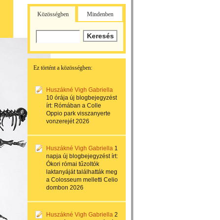
Közösségben
Mindenben
Ez történt a közösségben:
Huszákné Vigh Gabriella
10 órája
új blogbejegyzést
írt:
Rómában a Colle
Oppio park visszanyerte
vonzerejét 2026
Huszákné Vigh Gabriella
1
napja
új blogbejegyzést írt:
Ókori római tűzoltók
laktanyáját találhatták meg
a Colosseum melletti Celio
dombon 2026
Huszákné Vigh Gabriella
2