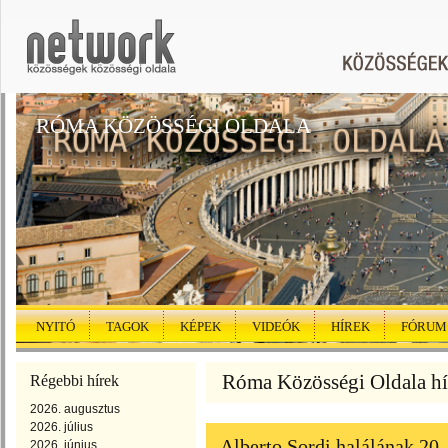
RÓMA KÖZÖSSÉGI OLDALA
NYITÓ
TAGOK
KÉPEK
VIDEÓK
HÍREK
FÓRUM
Róma Közösségi Oldala hír
Régebbi hírek
2026. augusztus
2026. július
Alberto Sordi halálának 20
2026. június