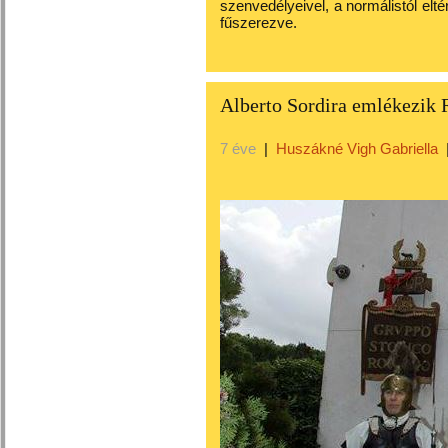
szenvedélyeivel, a normálistól elt
fűszerezve.
Alberto Sordira emlékezik 
7 éve
|
Huszákné Vigh Gabriella