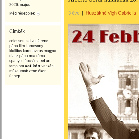
2026. május
3 éve
|
Huszákné Vigh Gabriella
Még régebbiek
Címkék
colosseum
divat
ferenc
pápa
film
karácsony
kiállítás
koronavírus
magyar
olasz
pápa
rma
róma
spanyol lépcső
street art
vatikán
templom
vatikáni
múzeumok
zene
ókor
ünnep