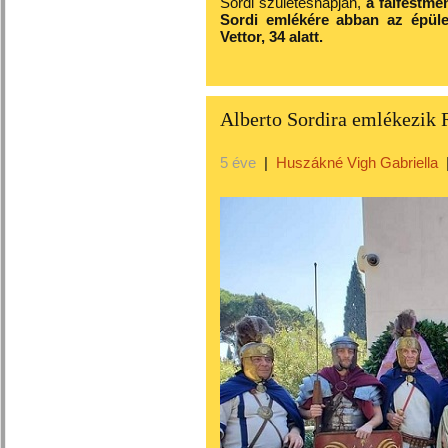
Sordi születésnapján,
a falfestmé
Sordi emlékére abban az épüle
Vettor, 34 alatt.
Alberto Sordira emlékezik 
5 éve
|
Huszákné Vigh Gabriella