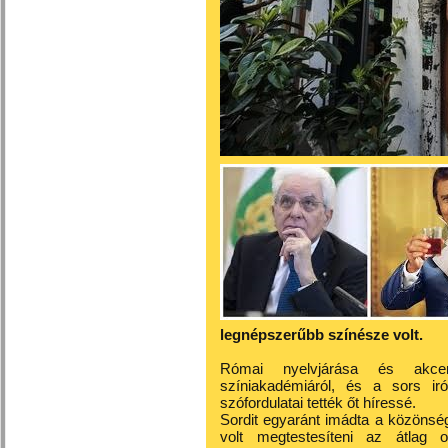
legnépszerűbb színésze volt.
Római nyelvjárása és akcen
színiakadémiáról, és a sors ir
szófordulatai tették őt híressé.
Sordit egyaránt imádta a közönsé
volt megtestesíteni az átlag 