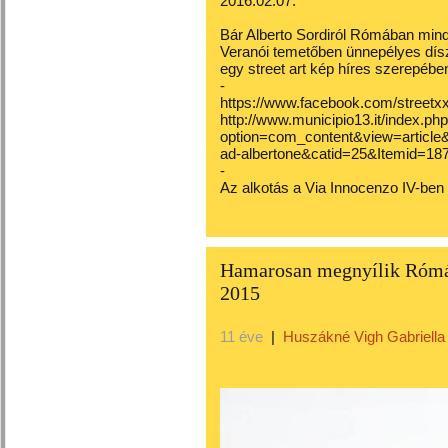
2016.02.07.
Bár Alberto Sordiról Rómában min
Veranói temetőben ünnepélyes dísz
egy street art kép híres szerepében
-
https://www.facebook.com/streetx
http://www.municipio13.it/index.ph
option=com_content&view=article&
ad-albertone&catid=25&Itemid=18
-
Az alkotás a Via Innocenzo IV-ben l
Hamarosan megnyílik Rómá
2015
11 éve
|
Huszákné Vigh Gabriella