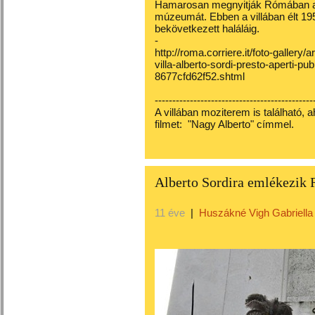
Hamarosan megnyitják Rómában a C
múzeumát. Ebben a villában élt 19
bekövetkezett haláláig.
-
http://roma.corriere.it/foto-gallery
villa-alberto-sordi-presto-aperti-
8677cfd62f52.shtml
---------------------------------------------
A villában moziterem is található, ah
filmet: "Nagy Alberto" címmel.
Alberto Sordira emlékezik 
11 éve
|
Huszákné Vigh Gabriella