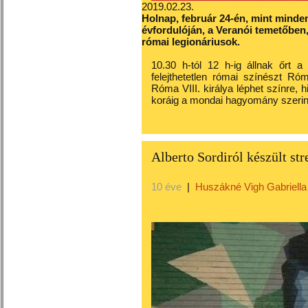
2019.02.23.
Holnap, február 24-én, mint minde
évfordulóján, a Veranói temetőben,
római legionáriusok.
10.30 h-tól 12 h-ig állnak őrt 
felejthetetlen római színészt Róma
Róma VIII. királya léphet színre,
koráig a mondai hagyomány szerint
Alberto Sordiról készült st
10 éve
|
Huszákné Vigh Gabriella