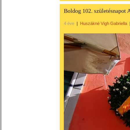
Boldog 102. születésnapot 
4 éve
|
Huszákné Vigh Gabriella