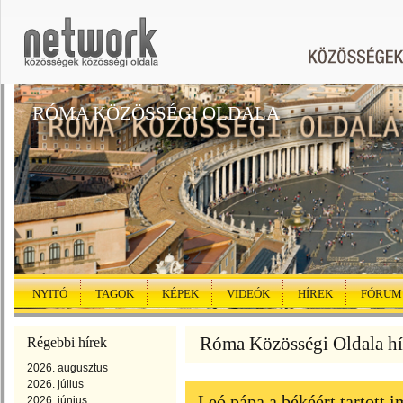
RÓMA KÖZÖSSÉGI OLDALA
NYITÓ
TAGOK
KÉPEK
VIDEÓK
HÍREK
FÓRUM
Róma Közösségi Oldala hí
Régebbi hírek
2026. augusztus
2026. július
Leó pápa a békéért tartott i
2026. június