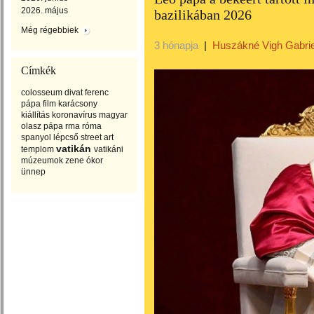
2026. május
bazilikában 2026
Még régebbiek
3 hónapja
|
Huszákné Vigh Gabrie
Címkék
colosseum
divat
ferenc
pápa
film
karácsony
kiállítás
koronavírus
magyar
olasz
pápa
rma
róma
spanyol lépcső
street art
vatikán
templom
vatikáni
múzeumok
zene
ókor
ünnep