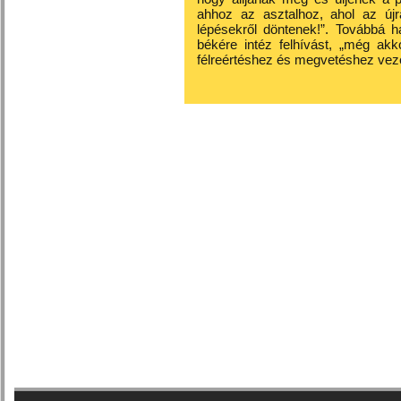
ahhoz az asztalhoz, ahol az újr
lépésekről döntenek!”. Továbbá 
békére intéz felhívást, „még akk
félreértéshez és megvetéshez veze