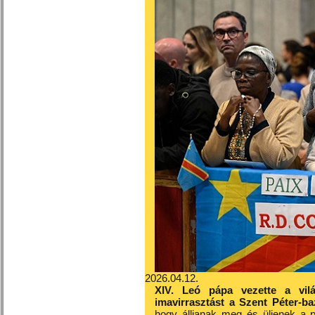
2026.04.12.
XIV. Leó pápa vezette a világ
imavirrasztást a Szent Péter-baz
hogy álljanak meg és üljenek a p