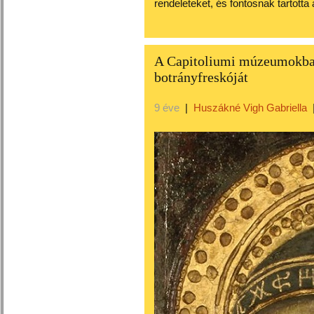
rendeleteket, és fontosnak tartott
A Capitoliumi múzeumokban 
botrányfreskóját
9 éve
|
Huszákné Vigh Gabriella