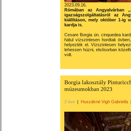
2023.09.16.
Rómában az Angyalvárban „
igazságszolgáltatásról az An
kiállításon, mely október 1-ig 
kardja is.
Cesare Borgia ún. cinquedea kard
hátul vízszintesen hordtak övben,
helyezték el. Vízszintesen helye
lehessen húzni, elsősorban közelh
volt.
Borgia lakosztály Pinturicc
múzeumokban 2023
2 éve
|
Huszákné Vigh Gabriella