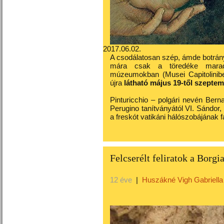
2017.06.02.
A csodálatosan szép, ámde botrán
mára csak a töredéke marad
múzeumokban (Musei Capitoliniben
újra
látható május 19-től szeptem
Pinturicchio – polgári nevén Berna
Perugino tanítványától VI. Sándor
a freskót vatikáni hálószobájának f
Felcserélt feliratok a Bor
12 éve
|
Huszákné Vigh Gabriella