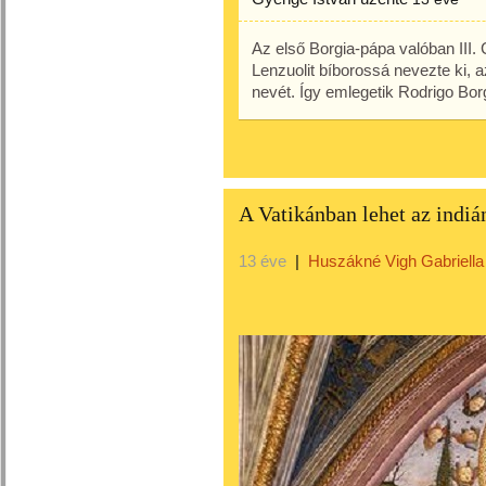
Az első Borgia-pápa valóban III. 
Lenzuolit bíborossá nevezte ki, 
nevét. Így emlegetik Rodrigo Bor
A Vatikánban lehet az indiá
13 éve
|
Huszákné Vigh Gabriella