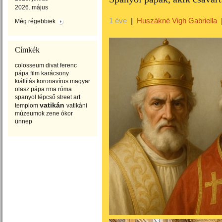
2026. május
1 éve
|
Huszákné Vigh Gabriella
Még régebbiek
Címkék
colosseum
divat
ferenc
pápa
film
karácsony
kiállítás
koronavírus
magyar
olasz
pápa
rma
róma
spanyol lépcső
street art
vatikán
templom
vatikáni
múzeumok
zene
ókor
ünnep