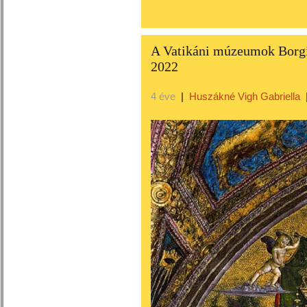
A Vatikáni múzeumok Borgia
2022
4 éve
|
Huszákné Vigh Gabriella