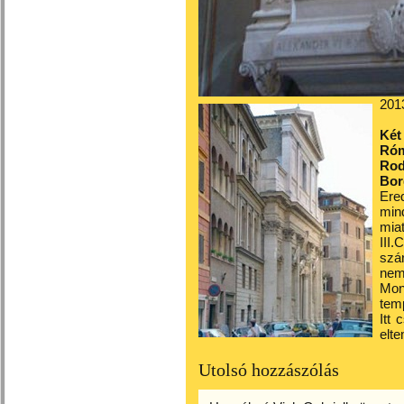
201
Két
Róm
Rod
Bor
Ere
mind
mia
III
szá
nem
Mon
tem
Itt
elte
Utolsó hozzászólás