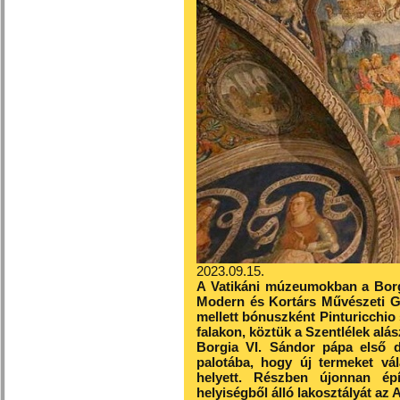
2023.09.15.
A Vatikáni múzeumokban a Borgi
Modern és Kortárs Művészeti G
mellett bónuszként Pinturicchio
falakon, köztük a Szentlélek alás
Borgia VI. Sándor pápa első do
palotába, hogy új termeket vá
helyett. Részben újonnan épí
helyiségből álló lakosztályát az