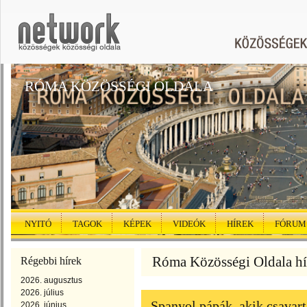
RÓMA KÖZÖSSÉGI OLDALA
NYITÓ
TAGOK
KÉPEK
VIDEÓK
HÍREK
FÓRUM
Róma Közösségi Oldala hír
Régebbi hírek
2026. augusztus
2026. július
Spanyol pápák, akik csavar
2026. június