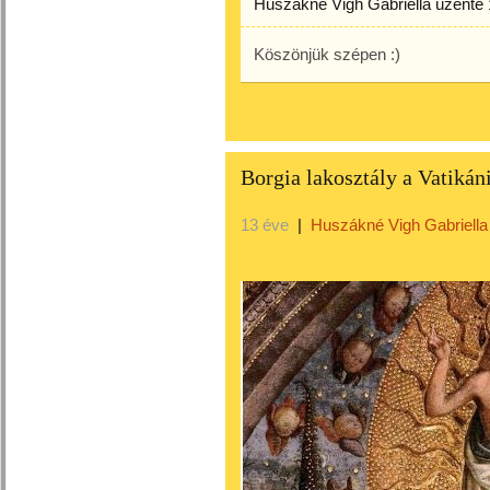
Huszákné Vigh Gabriella
üzente
Köszönjük szépen :)
Borgia lakosztály a Vatik
13 éve
|
Huszákné Vigh Gabriella