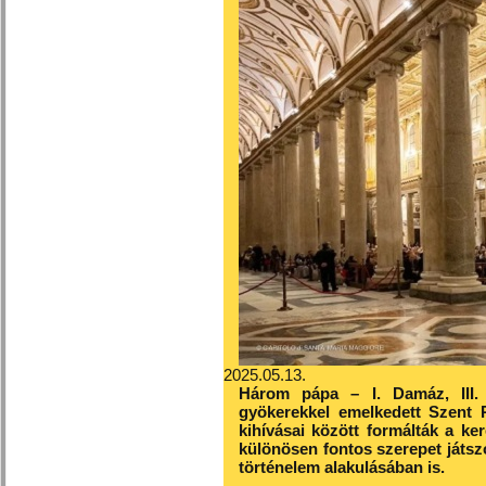
2025.05.13.
Három pápa – I. Damáz, III. 
gyökerekkel emelkedett Szent P
kihívásai között formálták a ker
különösen fontos szerepet játs
történelem alakulásában is.