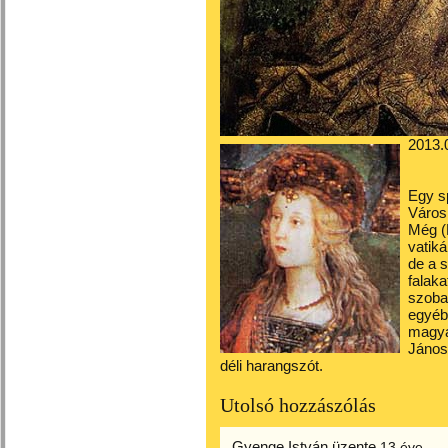
2013.
Egy s
Város
Még (P
vatiká
de a 
falaka
szoba
egyébk
magya
János
déli harangszót.
Utolsó hozzászólás
Gyenge István
üzente
13 éve