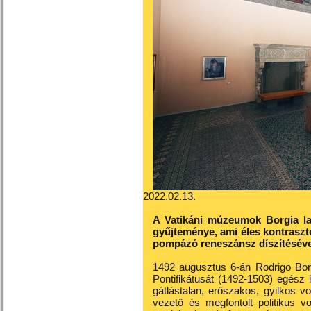
2022.02.13.
A Vatikáni múzeumok Borgia l
gyűjteménye, ami éles kontraszt
pompázó reneszánsz díszítéséve
1492 augusztus 6-án Rodrigo Borg
Pontifikátusát (1492-1503) egész i
gátlástalan, erőszakos, gyilkos volt
vezető és megfontolt politikus vo