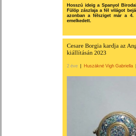
Hosszú ideig a Spanyol Birodal
Fülöp zászlaja a fél világot bej
azonban a félsziget már a 4.
emelkedett.
Cesare Borgia kardja az Ang
kiállításán 2023
2 éve
|
Huszákné Vigh Gabriella