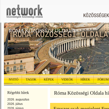
RÓMA KÖZÖSSÉGI OLDALA
NYITÓ
TAGOK
KÉPEK
VIDEÓK
HÍREK
FÓRUM
Róma Közösségi Oldala hír
Régebbi hírek
2026. augusztus
2026. július
Egyszer csak megjelent Fer
2026. június