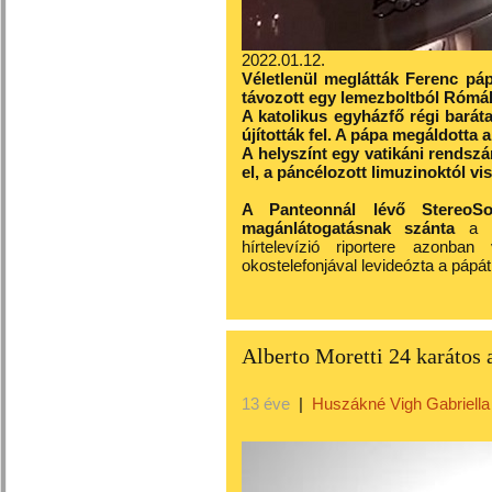
2022.01.12.
Véletlenül meglátták Ferenc pá
távozott egy lemezboltból Rómá
A katolikus egyházfő régi baráta
újították fel. A pápa megáldotta a
A helyszínt egy vatikáni rendszá
el, a páncélozott limuzinoktól vi
A Panteonnál lévő StereoSou
magánlátogatásnak szánta
a ka
hírtelevízió riportere azonban
okostelefonjával levideózta a pápát, 
Alberto Moretti 24 karátos 
13 éve
|
Huszákné Vigh Gabriella