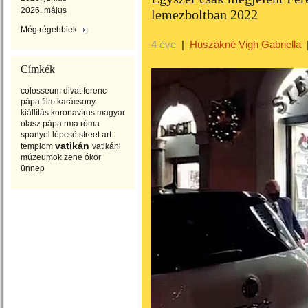
2026. május
lemezboltban 2022
Még régebbiek
4 éve
|
Huszákné Vigh Gabriella
Címkék
colosseum
divat
ferenc
pápa
film
karácsony
kiállítás
koronavírus
magyar
olasz
pápa
rma
róma
spanyol lépcső
street art
vatikán
templom
vatikáni
múzeumok
zene
ókor
ünnep