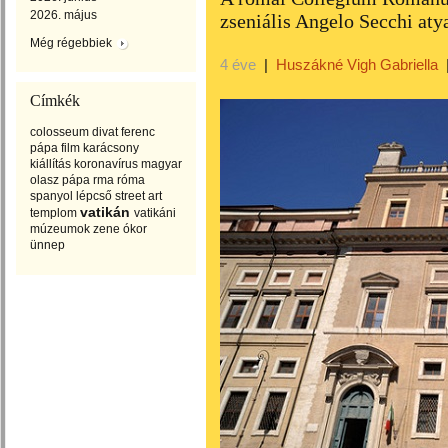
2026. május
zseniális Angelo Secchi aty
Még régebbiek
4 éve
|
Huszákné Vigh Gabriella
Címkék
colosseum
divat
ferenc
pápa
film
karácsony
kiállítás
koronavírus
magyar
olasz
pápa
rma
róma
spanyol lépcső
street art
vatikán
templom
vatikáni
múzeumok
zene
ókor
ünnep