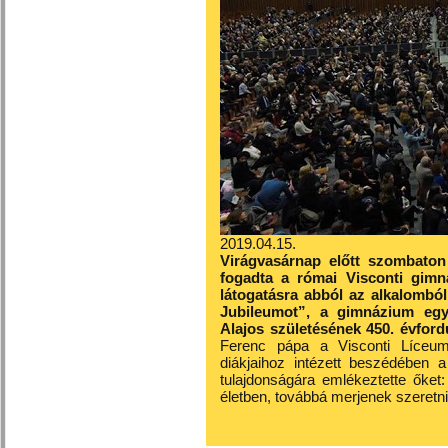
2019.04.15.
Virágvasárnap előtt szombaton
fogadta a római Visconti gimná
látogatásra abból az alkalomból 
Jubileumot”, a gimnázium egy
Alajos születésének 450. évford
Ferenc pápa a Visconti Líceu
diákjaihoz intézett beszédében a
tulajdonságára emlékeztette őket
életben, továbbá merjenek szeretni