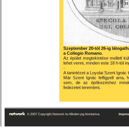
Szeptember 20-tól 26-ig látogatha
a Collegio Romano.
Az épület megtekintése mellett k
lehet venni, minden este 18 h-tól i
-
A tanintézet a Loyolai Szent Ignác
Már Szent Ignác felfigyelt arra,
sem, de az építkezéshez minden
fedezetet teremteni.
© 2007 Copyright Network.hu Minden jog fenntartva.
Impre