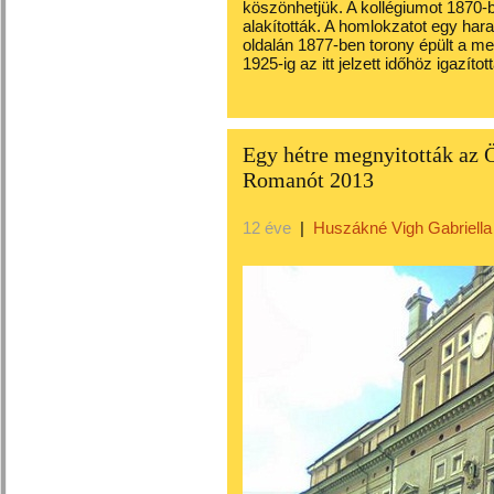
köszönhetjük. A kollégiumot 1870-b
alakították. A homlokzatot egy hara
oldalán 1877-ben torony épült a m
1925-ig az itt jelzett időhöz igazít
Egy hétre megnyitották az 
Romanót 2013
12 éve
|
Huszákné Vigh Gabriella