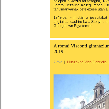
belépett a Jézus-társaságba, 183
Loretói Jezsuita Kollégiumban. 1
tanulmányainak befejezése után a
1848-ban - miután a jezsuitákat
angliai Lancashire-ba a Stonyhurs
Georgetown Egyetemre.
A római Visconti gimnázium
2019
7 éve
|
Huszákné Vigh Gabriella