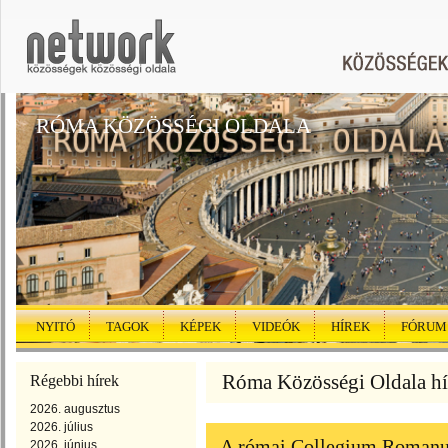
RÓMA KÖZÖSSÉGI OLDALA
NYITÓ
TAGOK
KÉPEK
VIDEÓK
HÍREK
FÓRUM
Róma Közösségi Oldala hí
Régebbi hírek
2026. augusztus
2026. július
A római Collegium Romanu
2026. június