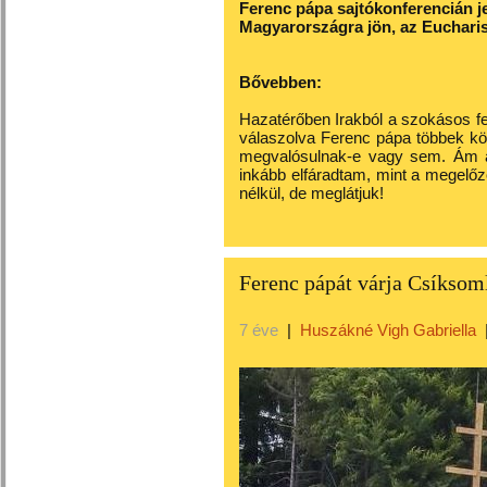
Ferenc pápa sajtókonferencián je
Magyarországra jön, az Euchari
Bővebben:
Hazatérőben Irakból a szokásos fed
válaszolva Ferenc pápa többek köz
megvalósulnak-e vagy sem. Ám a
inkább elfáradtam, mint a megel
nélkül, de meglátjuk!
Ferenc pápát várja Csíksom
7 éve
|
Huszákné Vigh Gabriella