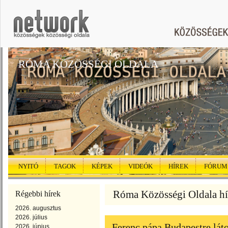
RÓMA KÖZÖSSÉGI OLDALA
NYITÓ
TAGOK
KÉPEK
VIDEÓK
HÍREK
FÓRUM
Róma Közösségi Oldala hí
Régebbi hírek
2026. augusztus
2026. július
Ferenc pápa Budapestre lát
2026. június