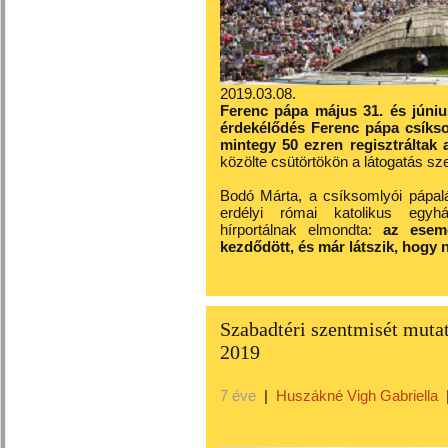
2019.03.08.
Ferenc pápa május 31. és júniu
érdekélődés Ferenc pápa csíksoml
mintegy 50 ezren regisztráltak 
közölte csütörtökön a látogatás sze
Bodó Márta, a csíksomlyói pápalát
erdélyi római katolikus egyh
hírportálnak elmondta:
az esemé
kezdődött, és már látszik, hogy 
Szabadtéri szentmisét muta
2019
7 éve
|
Huszákné Vigh Gabriella