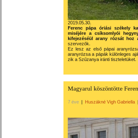
2019.05.30.
Ferenc pápa óriási székely k
miséjére a csíksomlyói hegyny
kifejezéséül arany rózsát hoz
szervezők.
Ez lesz az első pápai arany­ró­zsa
arany­ró­zsa a pápák kü­lön­le­ges ajá
zik a Szűz­anya iránti tisz­te­le­tü­ket.
Magyarul köszöntötte Feren
7 éve
|
Huszákné Vigh Gabriella