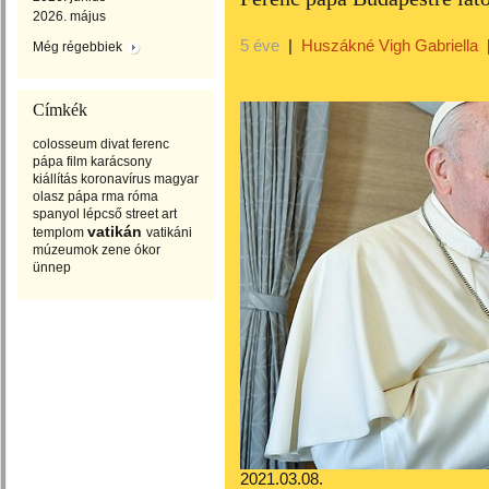
2026. május
5 éve
|
Huszákné Vigh Gabriella
Még régebbiek
Címkék
colosseum
divat
ferenc
pápa
film
karácsony
kiállítás
koronavírus
magyar
olasz
pápa
rma
róma
spanyol lépcső
street art
vatikán
templom
vatikáni
múzeumok
zene
ókor
ünnep
2021.03.08.