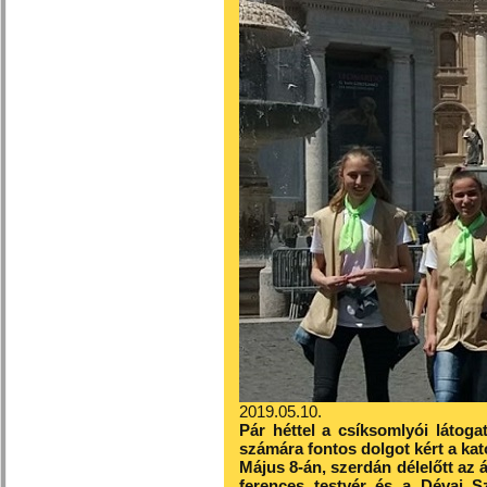
2019.05.10.
Pár héttel a csíksomlyói látoga
számára fontos dolgot kért a kat
Május 8-án, szerdán délelőtt az 
ferences testvér és a Dévai Sz