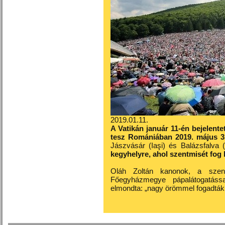
2019.01.11.
A Vatikán január 11-én bejelente
tesz Romániában 2019. május 31
Jászvásár (Iaşi) és Balázsfalva
kegyhelyre, ahol szentmisét fog 
Oláh Zoltán kanonok, a szent
Főegyházmegye pápalátogatáss
elmondta: „nagy örömmel fogadták