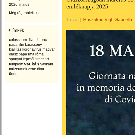
2026. május
emléknapja 2025
Még régebbiek
1 éve
|
Huszákné Vigh Gabriella
Címkék
colosseum
divat
ferenc
pápa
film
karácsony
kiállítás
koronavírus
magyar
olasz
pápa
rma
róma
spanyol lépcső
street art
vatikán
templom
vatikáni
múzeumok
zene
ókor
ünnep