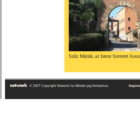
Szűz Máriát, az Isteni Szeretet Assz
© 2007 Copyright Network.hu Minden jog fenntartva.
Impre