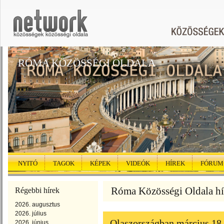
RÓMA KÖZÖSSÉGI OLDALA
NYITÓ
TAGOK
KÉPEK
VIDEÓK
HÍREK
FÓRUM
Róma Közösségi Oldala hí
Régebbi hírek
2026. augusztus
2026. július
Olaszországban március 18 
2026. június