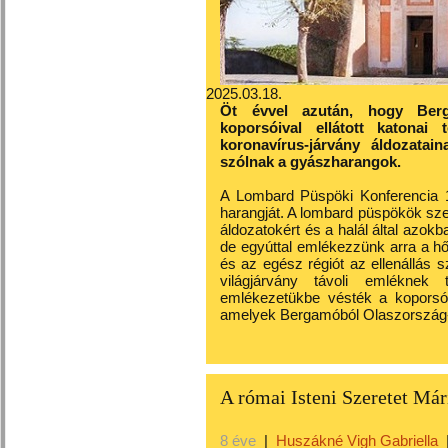
2025.03.18.
Öt évvel azután, hogy Berg
koporsóival ellátott katonai
koronavírus-járvány áldozatai
szólnak a gyászharangok.
A Lombard Püspöki Konferencia 
harangját. A lombard püspökök sze
áldozatokért és a halál által azo
de egyúttal emlékezzünk arra a h
és az egész régiót az ellenállás
világjárvány távoli emléknek
emlékezetükbe vésték a koporsók
amelyek Bergamóból Olaszország-sz
A római Isteni Szeretet Má
8 éve
|
Huszákné Vigh Gabriella