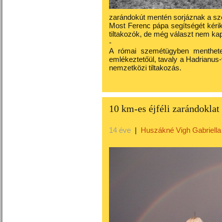
zarándokút mentén sorjáznak a s
Most Ferenc pápa segítségét kérik
tiltakozók, de még választ nem ka
-
A római szemétügyben menthetetl
emlékeztetőül, tavaly a Hadrianus-vi
nemzetközi tiltakozás.
10 km-es éjféli zarándokl
14 éve
|
Huszákné Vigh Gabriella