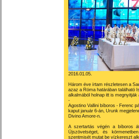
2016.01.05.
Három éve írtam részletesen a San
azaz a Róma határában található Is
alkalmából holnap itt is megnyitják
-
Agostino Vallini bíboros - Ferenc 
kaput január 6-án, Urunk megjelen
Divino Amore-n.
A szertartás végén a bíboros á
Újszövetséget, és körmenetbe
szentmisét mutat be vízkereszt al