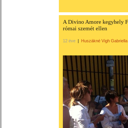
A Divino Amore kegyhely Fe
római szemét ellen
12 éve
|
Huszákné Vigh Gabriella