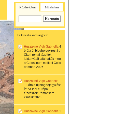
Közösségben
Mindenben
Ez történt a közösségben:
Huszákné Vigh Gabriella
4
órája
új blogbejegyzést írt:
Ókori római tűzoltók
laktanyáját találhatták meg
a Colosseum melletti Celio
dombon 2026
Huszákné Vigh Gabriella
13 órája
új blogbejegyzést
írt:
Az idei európai
tűzvészek Rómát sem
kímélik 2026
Huszákné Vigh Gabriella
1