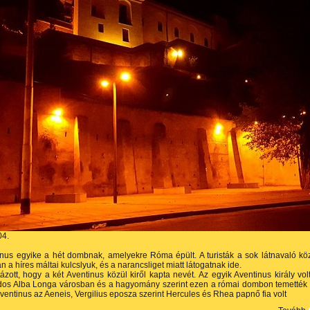
04.
nus egyike a hét dombnak, amelyekre Róma épült. A turisták a sok látnavaló kö
n a híres máltai kulcslyuk, és a narancsliget miatt látogatnak ide.
ázott, hogy a két Aventinus közül kiről kapta nevét. Az egyik Aventinus király vol
os Alba Longa városban és a hagyomány szerint ezen a római dombon temették 
ventinus az Aeneis, Vergilius eposza szerint Hercules és Rhea papnő fia volt