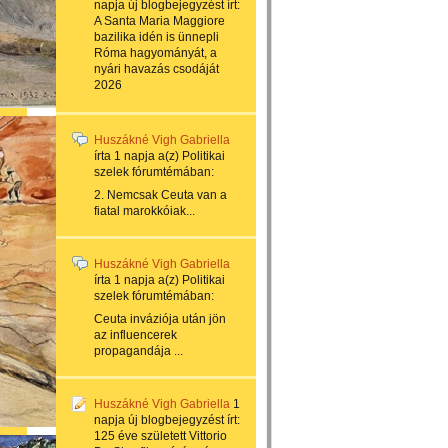
napja
új blogbejegyzést írt:
A Santa Maria Maggiore
bazilika idén is ünnepli
Róma hagyományát, a
nyári havazás csodáját
2026
Huszákné Vigh Gabriella
írta
1 napja
a(z)
Politikai
szelek
fórumtémában:
2. Nemcsak Ceuta van a
fiatal marokkóiak...
Huszákné Vigh Gabriella
írta
1 napja
a(z)
Politikai
szelek
fórumtémában:
Ceuta inváziója után jön
az influencerek
propagandája ...
Huszákné Vigh Gabriella
1
napja
új blogbejegyzést írt:
125 éve született Vittorio