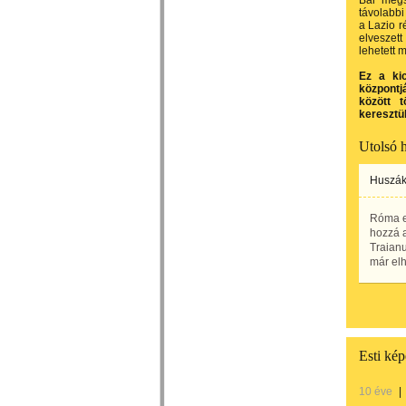
Bár megs
távolabbi
a Lazio r
elveszet
lehetett 
Ez a kic
központj
között t
keresztül
Utolsó 
Huszák
Róma el
hozzá a
Traianu
már elh
Esti ké
10 éve
|