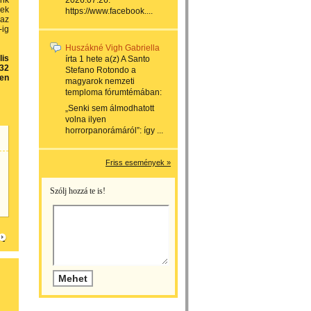
unk
2026.07.26.
nek
https://www.facebook....
 az
-ig
Huszákné Vigh Gabriella
lis
írta
1 hete
a(z)
A Santo
932
Stefano Rotondo a
ken
magyarok nemzeti
temploma
fórumtémában:
„Senki sem álmodhatott
volna ilyen
horrorpanorámáról”: így ...
Friss események »
Szólj hozzá te is!