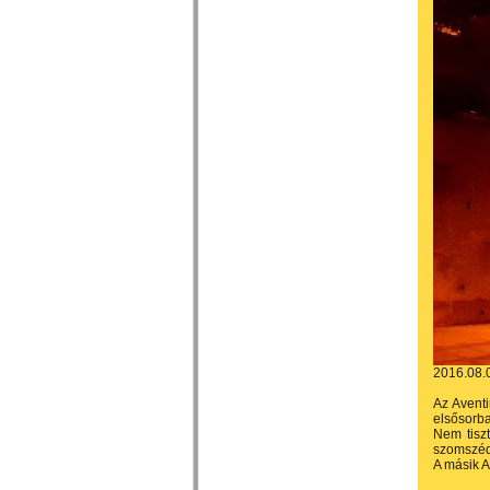
2016.08.
Az Aventi
elsősorba
Nem tiszt
szomszéd
A másik A