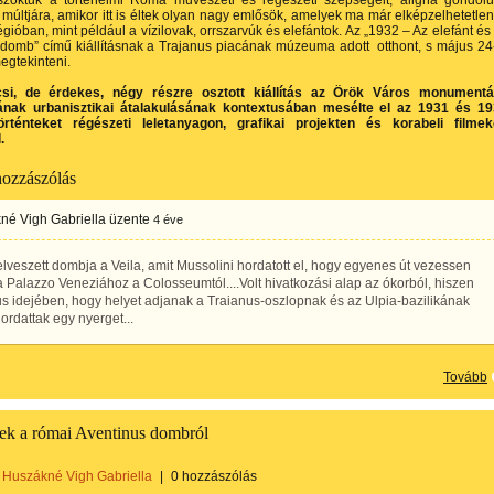
zoktuk a történelmi Róma művészeti és régészeti szépségeit, aligha gondol
 múltjára, amikor itt is éltek olyan nagy emlősök, amelyek ma már elképzelhetetle
égióban, mint például a vízilovak, orrszarvúk és elefántok. Az „1932 – Az elefánt és
t domb” című kiállításnak a Trajanus piacának múzeuma adott
otthont, s május 24
megtekinteni.
si, de érdekes, négy részre osztott kiállítás az Örök Város monumentá
ának urbanisztikai átalakulásának kontextusában mesélte el az 1931 és 1
örténteket régészeti leletanyagon, grafikai projekten és korabeli filme
.
hozzászólás
né Vigh Gabriella
üzente
4 éve
veszett dombja a Veila, amit Mussolini hordatott el, hogy egyenes út vezessen
 Palazzo Veneziához a Colosseumtól....Volt hivatkozási alap az ókorból, hiszen
s idejében, hogy helyet adjanak a Traianus-oszlopnak és az Ulpia-bazilikának
ordattak egy nyerget...
Tovább
pek a római Aventinus dombról
Huszákné Vigh Gabriella
|
0 hozzászólás