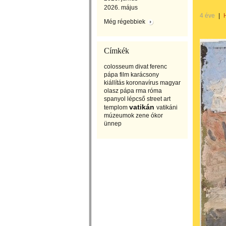
2026. május
4 éve
|
Még régebbiek
Címkék
colosseum
divat
ferenc
pápa
film
karácsony
kiállítás
koronavírus
magyar
olasz
pápa
rma
róma
spanyol lépcső
street art
vatikán
templom
vatikáni
múzeumok
zene
ókor
ünnep