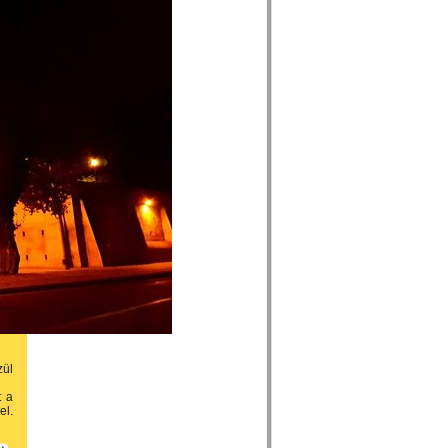
zül
t a
el.