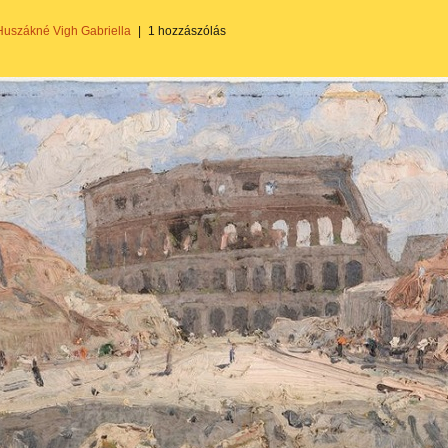
Huszákné Vigh Gabriella
|
1 hozzászólás