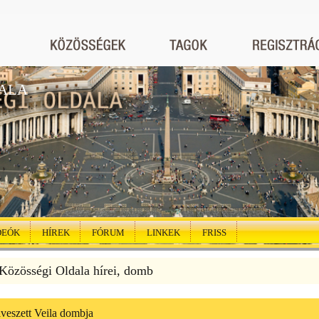
ALA
DEÓK
HÍREK
FÓRUM
LINKEK
FRISS
özösségi Oldala hírei, domb
veszett Veila dombja