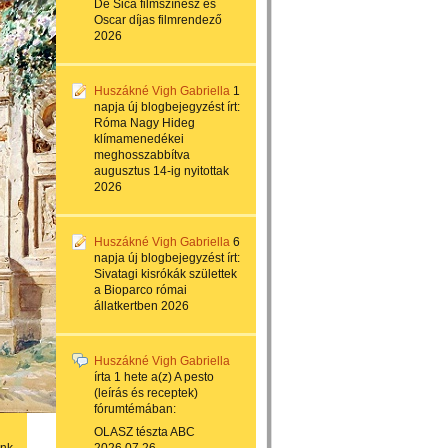
De Sica filmszínész és
Oscar díjas filmrendező
2026
Huszákné Vigh Gabriella
1
napja
új blogbejegyzést írt:
Róma Nagy Hideg
klímamenedékei
meghosszabbítva
augusztus 14-ig nyitottak
2026
Huszákné Vigh Gabriella
6
napja
új blogbejegyzést írt:
Sivatagi kisrókák születtek
a Bioparco római
állatkertben 2026
Huszákné Vigh Gabriella
írta
1 hete
a(z)
A pesto
(leírás és receptek)
fórumtémában:
OLASZ tészta ABC