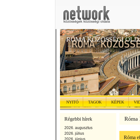
RÓMA KÖZÖSSÉGI OLD
NYITÓ
TAGOK
KÉPEK
VI
Róma K
Régebbi hírek
2026. augusztus
2026. július
Róma el
2026. június