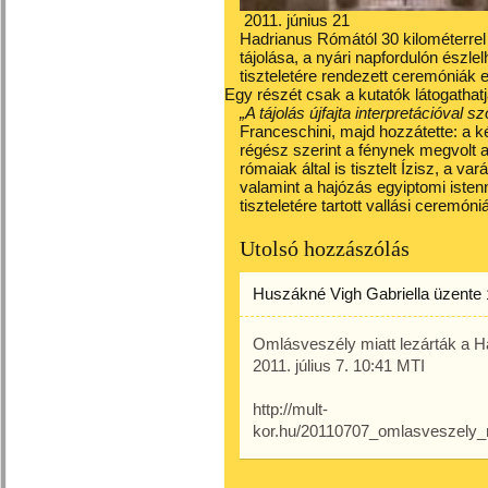
2011. június 21
Hadrianus Rómától 30 kilométerre
tájolása, a nyári napfordulón észle
tiszteletére rendezett ceremóniák 
Egy részét csak a kutatók látogathatj
„A tájolás újfajta interpretációval 
Franceschini, majd hozzátette: a ké
régész szerint a fénynek megvolt a
rómaiak által is tisztelt Ízisz, a v
valamint a hajózás egyiptomi iste
tiszteletére tartott vallási ceremón
Utolsó hozzászólás
Huszákné Vigh Gabriella
üzente
Omlásveszély miatt lezárták a Ha
2011. július 7. 10:41 MTI
http://mult-
kor.hu/20110707_omlasveszely_m