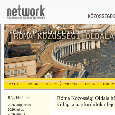
RÓMA KÖZÖSSÉGI OLDALA
NYITÓ
TAGOK
KÉPEK
VIDEÓK
HÍREK
FÓRUM
Róma Közösségi Oldala hír
Régebbi hírek
villája a napfordulók idej
2026. augusztus
2026. július
2026. június