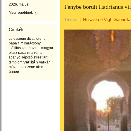
2026. május
Fénybe borult Hadrianus vil
Még régebbiek
15 éve
|
Huszákné Vigh Gabriella
Címkék
colosseum
divat
ferenc
pápa
film
karácsony
kiállítás
koronavírus
magyar
olasz
pápa
rma
róma
spanyol lépcső
street art
vatikán
templom
vatikáni
múzeumok
zene
ókor
ünnep