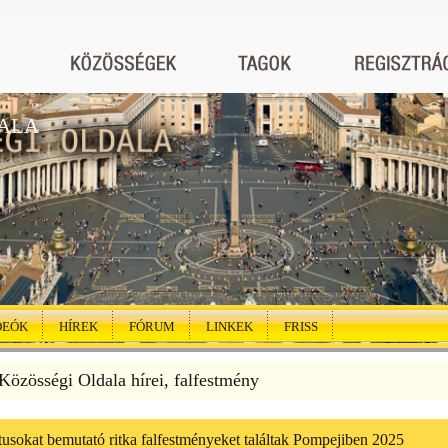
ALA
DEÓK
HÍREK
FÓRUM
LINKEK
FRISS
özösségi Oldala hírei, falfestmény
tusokat bemutató ritka falfestményeket találtak Pompejiben 2025