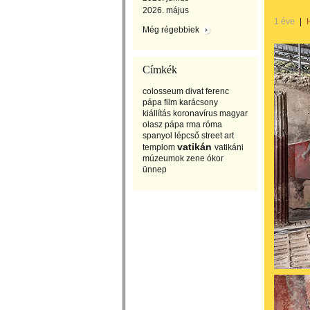
2026. május
1 éve
|
Még régebbiek
Címkék
colosseum
divat
ferenc
pápa
film
karácsony
kiállítás
koronavírus
magyar
olasz
pápa
rma
róma
spanyol lépcső
street art
vatikán
templom
vatikáni
múzeumok
zene
ókor
ünnep