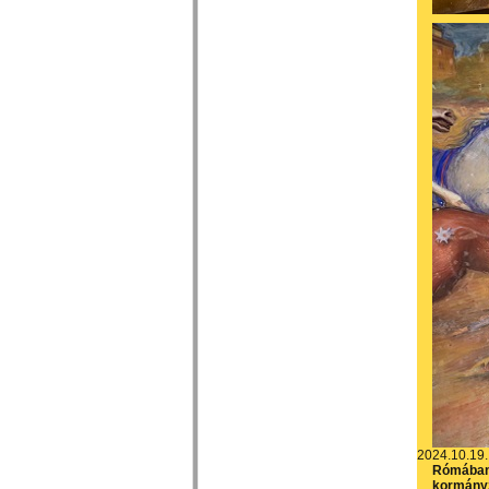
2024.10.19.
Rómában
kormányz