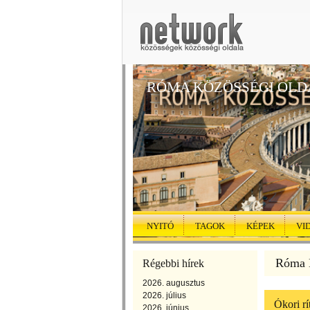
RÓMA KÖZÖSSÉGI OLD
NYITÓ
TAGOK
KÉPEK
VI
Róma K
Régebbi hírek
2026. augusztus
2026. július
Ókori rí
2026. június