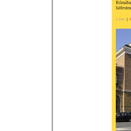
Rómában
falfest
1 éve
|