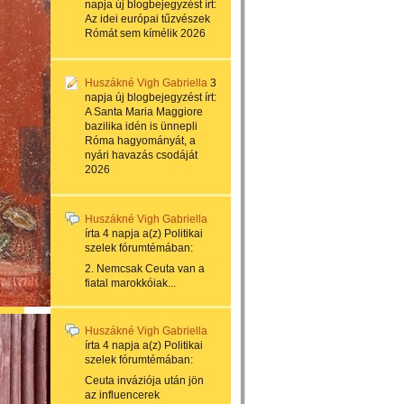
napja
új blogbejegyzést írt:
Az idei európai tűzvészek
Rómát sem kímélik 2026
Huszákné Vigh Gabriella
3
napja
új blogbejegyzést írt:
A Santa Maria Maggiore
bazilika idén is ünnepli
Róma hagyományát, a
nyári havazás csodáját
2026
Huszákné Vigh Gabriella
írta
4 napja
a(z)
Politikai
szelek
fórumtémában:
2. Nemcsak Ceuta van a
fiatal marokkóiak...
Huszákné Vigh Gabriella
írta
4 napja
a(z)
Politikai
szelek
fórumtémában:
Ceuta inváziója után jön
az influencerek