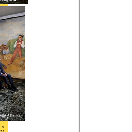
 a
yet