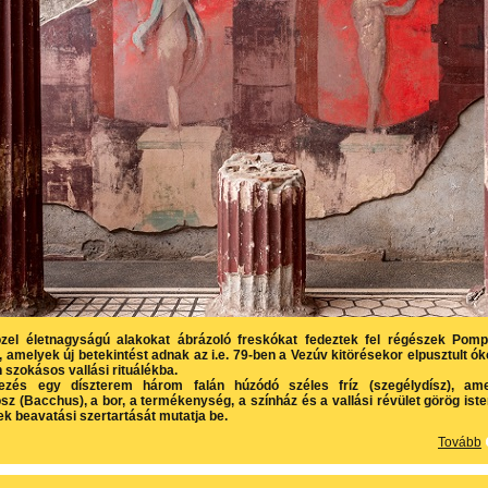
özel életnagyságú alakokat ábrázoló freskókat fedeztek fel régészek Pomp
 amelyek új betekintést adnak az i.e. 79-ben a Vezúv kitörésekor elpusztult ók
 szokásos vallási rituálékba.
dezés egy díszterem három falán húzódó széles fríz (szegélydísz), ame
sz (Bacchus), a bor, a termékenység, a színház és a vallási révület görög ist
ek beavatási szertartását mutatja be.
Tovább