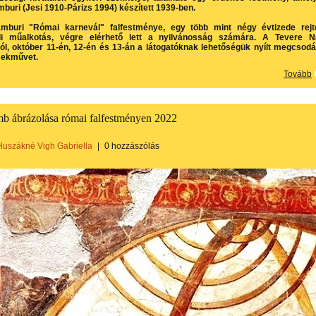
buri (Jesi 1910-Párizs 1994) készített 1939-ben.
mburi "Római karnevál" falfestménye, egy több mint négy évtizede rejt
üli műalkotás, végre elérhető lett a nyilvánosság számára. A Tevere N
ól, október 11-én, 12-én és 13-án a látogatóknak lehetőségük nyílt megcsodá
mekművet.
Tovább
b ábrázolása római falfestményen 2022
Huszákné Vigh Gabriella
|
0 hozzászólás