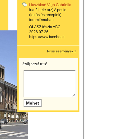
Huszákné Vigh Gabriella
írta
2 hete
a(z)
A pesto
(leírás és receptek)
fórumtémában:
OLASZ tészta ABC
2026.07.26.
https://www.facebook....
Friss események »
Szólj hozzá te is!