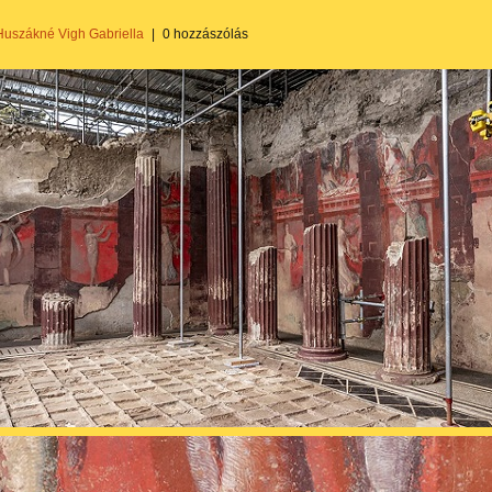
Huszákné Vigh Gabriella
|
0 hozzászólás