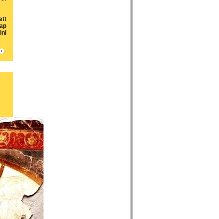
ett
ap
lni