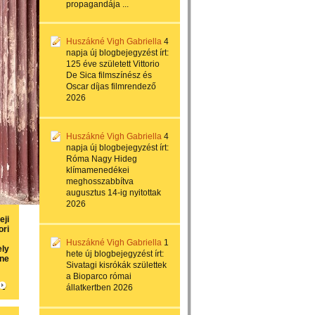
propagandája ...
Huszákné Vigh Gabriella
4
napja
új blogbejegyzést írt:
125 éve született Vittorio
De Sica filmszínész és
Oscar díjas filmrendező
2026
Huszákné Vigh Gabriella
4
napja
új blogbejegyzést írt:
Róma Nagy Hideg
klímamenedékei
meghosszabbítva
augusztus 14-ig nyitottak
2026
eji
ori
Huszákné Vigh Gabriella
1
ly
hete
új blogbejegyzést írt:
ene
Sivatagi kisrókák születtek
a Bioparco római
állatkertben 2026