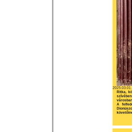
2025.03.01.
Ritka, k
szívében,
városban
A felfe
Dionüszo
követőin