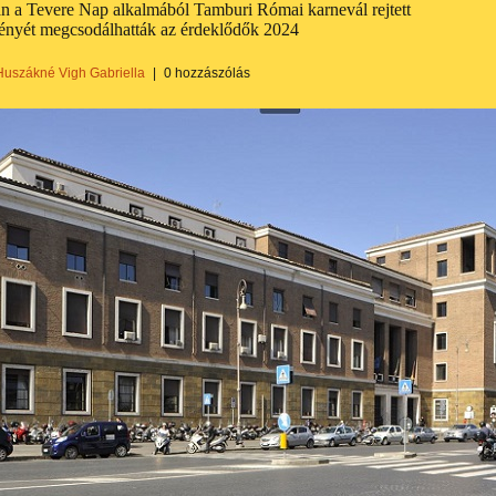
 a Tevere Nap alkalmából Tamburi Római karnevál rejtett
ményét megcsodálhatták az érdeklődők 2024
Huszákné Vigh Gabriella
|
0 hozzászólás