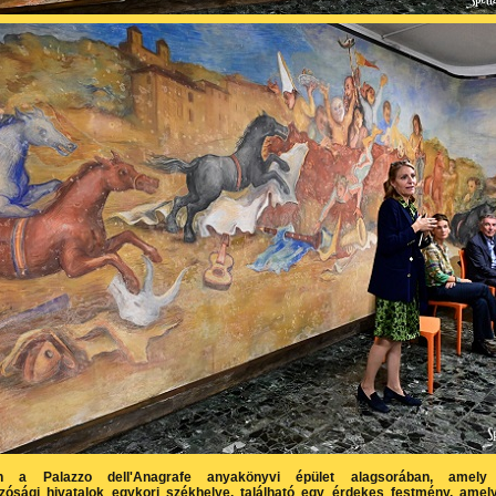
 a Palazzo dell'Anagrafe anyakönyvi épület alagsorában, amely
ósági hivatalok egykori székhelye, található egy érdekes festmény, amel