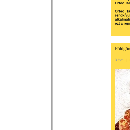
Orfeo Tam
Orfeo Ta
rendkív
alkalmáb
ezt a re
Földgöm
3 éve
|