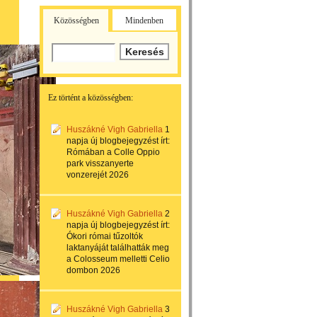
Közösségben
Mindenben
Ez történt a közösségben:
Huszákné Vigh Gabriella
1
napja
új blogbejegyzést írt:
Rómában a Colle Oppio
park visszanyerte
vonzerejét 2026
Huszákné Vigh Gabriella
2
napja
új blogbejegyzést írt:
Ókori római tűzoltók
laktanyáját találhatták meg
a Colosseum melletti Celio
dombon 2026
Huszákné Vigh Gabriella
3