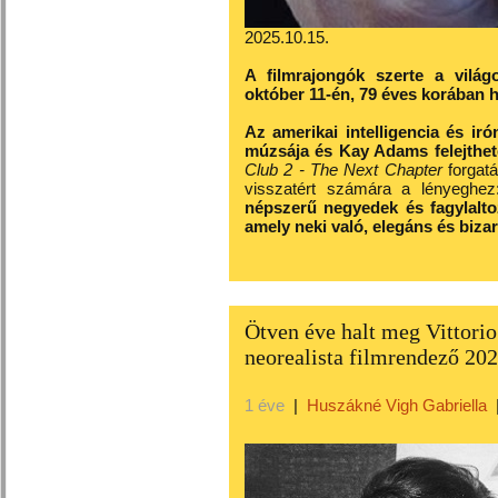
2025.10.15.
A filmrajongók szerte a világ
október 11-én, 79 éves korában h
Az amerikai intelligencia és i
múzsája és Kay Adams felejthet
Club 2 - The Next Chapter
forgatá
visszatért számára a lényeghez
népszerű negyedek és fagylaltoz
amely neki való, elegáns és bizar
Ötven éve halt meg Vittorio
neorealista filmrendező 20
1 éve
|
Huszákné Vigh Gabriella