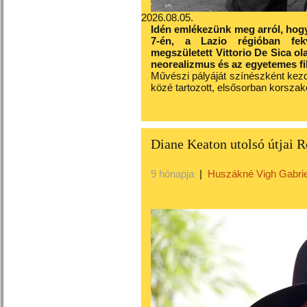
2026.08.05.
Idén emlékezünk meg arról, hogy 
7-én, a Lazio régióban fek
megszületett Vittorio De Sica ol
neorealizmus és az egyetemes fi
Művészi pályáját színészként kezdt
közé tartozott, elsősorban korsza
Diane Keaton utolsó útjai
9 hónapja
|
Huszákné Vigh Gabrie