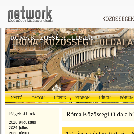
RÓMA KÖZÖSSÉGI OLDALA
NYITÓ
TAGOK
KÉPEK
VIDEÓK
HÍREK
FÓRUM
Róma Közösségi Oldala hír
Régebbi hírek
2026. augusztus
2026. július
125 éve született Vittorio D
2026. június