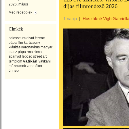
2026. május
díjas filmrendező 2026
Még régebbiek
1 napja
|
Huszákné Vigh Gabriell
Címkék
colosseum
divat
ferenc
pápa
film
karácsony
kiállítás
koronavírus
magyar
olasz
pápa
rma
róma
spanyol lépcső
street art
vatikán
templom
vatikáni
múzeumok
zene
ókor
ünnep