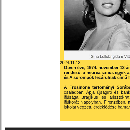
2024.11.13.
Ötven éve, 1974. november 13-án 
rendező, a neorealizmus egyik at
és A sorompók lezárulnak című f
A Frosinone tartományi Sorában
családban. Apja újságíró és bank
ifjúsága „tragikus és arisztokr
ifjúkorát Nápolyban, Firenzében,
iskolát végzett, érdeklődése hamar a