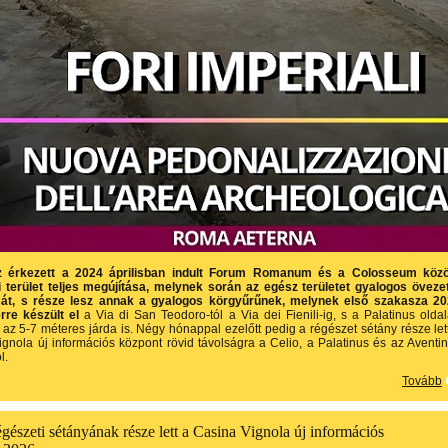
z érkezett a 2024 áprilisban indult Forum Romanum és a Colosseum közö
i terület teljes megújítása, melynek során az egész területet gyalogos öveze
k át, s része lesz annak a gyalogos körgyűrűnek, melynek első szakasza 2
re készült el
a Via di San Teodoro-tól a Via dei Fienili-ig, s a Palatinus olda
az 5-7 méteres járda is. Négy hónappal ezelőtt pedig a régészet sétány része let
gnola új információs központ rövid távolságra a Celio, a Palatinus és az Aventi
l.
Tovább
észeti sétányának része lett a Casina Vignola új információs