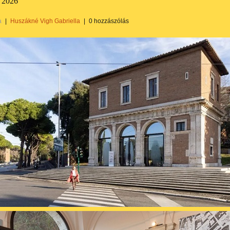
 2026
a
|
Huszákné Vigh Gabriella
|
0 hozzászólás