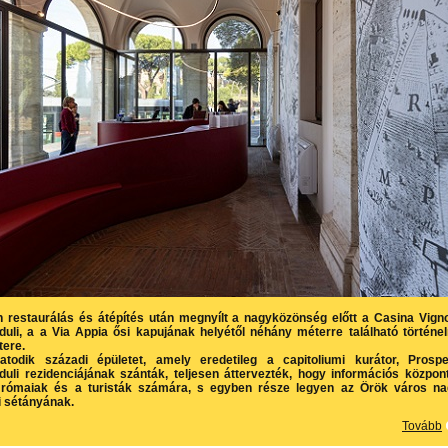
restaurálás és átépítés után megnyílt a nagyközönség előtt a Casina Vign
uli, a a Via Appia ősi kapujának helyétől néhány méterre található történe
tere.
atodik századi épületet, amely eredetileg a capitoliumi kurátor, Prosp
uli rezidenciájának szánták, teljesen áttervezték, hogy információs közpon
 rómaiak és a turisták számára, s egyben része legyen az Örök város n
i sétányának.
Tovább