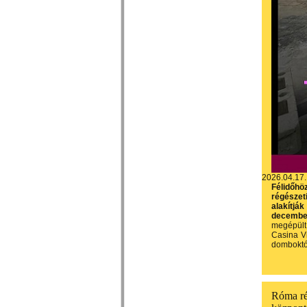
2026.04.17.
Félidőhö
régészet
alakítjá
december
megépült 
Casina Vi
domboktó
Róma rég