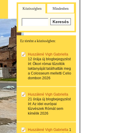
Közösségben
Mindenben
Ez történt a közösségben:
Huszákné Vigh Gabriella
12 órája
új blogbejegyzést
írt:
Ókori római tűzoltók
laktanyáját találhatták meg
a Colosseum melletti Celio
dombon 2026
Huszákné Vigh Gabriella
21 órája
új blogbejegyzést
írt:
Az idei európai
tűzvészek Rómát sem
kímélik 2026
Huszákné Vigh Gabriella
1