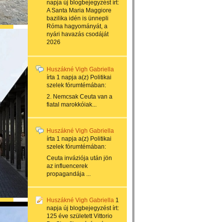
napja
új blogbejegyzést írt:
A Santa Maria Maggiore
bazilika idén is ünnepli
Róma hagyományát, a
nyári havazás csodáját
2026
Huszákné Vigh Gabriella
írta
1 napja
a(z)
Politikai
szelek
fórumtémában:
2. Nemcsak Ceuta van a
fiatal marokkóiak...
Huszákné Vigh Gabriella
írta
1 napja
a(z)
Politikai
szelek
fórumtémában:
Ceuta inváziója után jön
az influencerek
propagandája ...
Huszákné Vigh Gabriella
1
napja
új blogbejegyzést írt:
125 éve született Vittorio