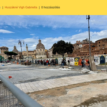
a
|
Huszákné Vigh Gabriella
|
0 hozzászólás