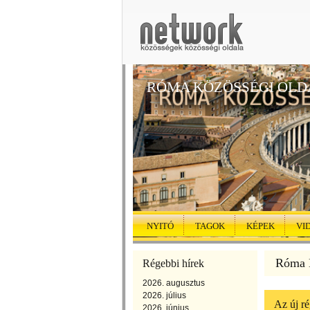
RÓMA KÖZÖSSÉGI OLD
NYITÓ
TAGOK
KÉPEK
VI
Róma K
Régebbi hírek
2026. augusztus
2026. július
Az új ré
2026. június