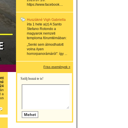
2026.07.26.
https://www.facebook....
Huszákné Vigh Gabriella
írta
1 hete
a(z)
A Santo
Stefano Rotondo a
magyarok nemzeti
temploma
fórumtémában:
„Senki sem álmodhatott
volna ilyen
horrorpanorámáról”: így ...
Friss események »
tti
Szólj hozzá te is!
tté
024
lán
t a
nus