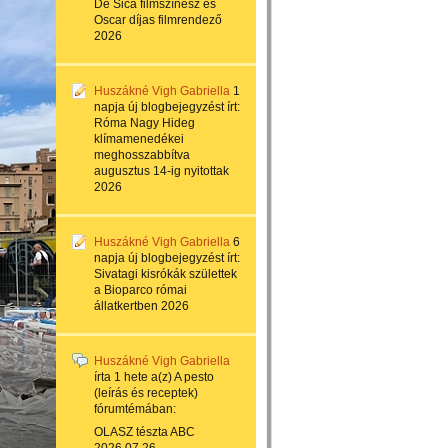
De Sica filmszínész és
Oscar díjas filmrendező
2026
Huszákné Vigh Gabriella
1
napja
új blogbejegyzést írt:
Róma Nagy Hideg
klímamenedékei
meghosszabbítva
augusztus 14-ig nyitottak
2026
Huszákné Vigh Gabriella
6
napja
új blogbejegyzést írt:
Sivatagi kisrókák születtek
a Bioparco római
állatkertben 2026
Huszákné Vigh Gabriella
írta
1 hete
a(z)
A pesto
(leírás és receptek)
fórumtémában:
OLASZ tészta ABC