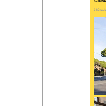
központ
6 hónapj