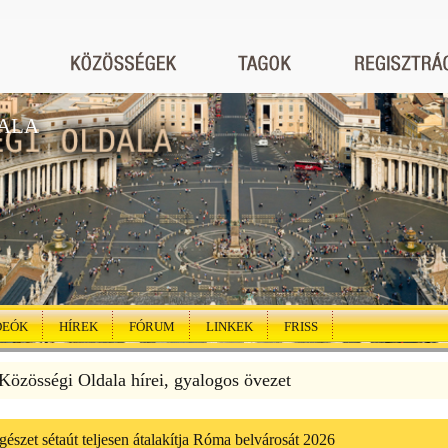
ALA
DEÓK
HÍREK
FÓRUM
LINKEK
FRISS
özösségi Oldala hírei, gyalogos övezet
gészet sétaút teljesen átalakítja Róma belvárosát 2026