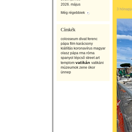
2026. május
3 hónapj
Még régebbiek
Címkék
colosseum
divat
ferenc
pápa
film
karácsony
kiállítás
koronavírus
magyar
olasz
pápa
rma
róma
spanyol lépcső
street art
vatikán
templom
vatikáni
múzeumok
zene
ókor
ünnep