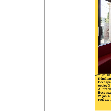
2026.01.10.
Rómában 
Boccapad
épület új 
A tizenh
Boccapad
váljon a
régészet