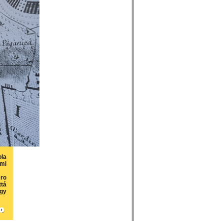
ola
lmi
ero
ttá
agy