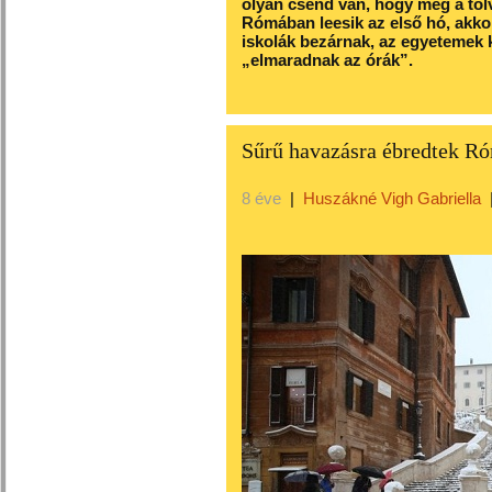
olyan csend van, hogy még a tol
Rómában leesik az első hó, akko
iskolák bezárnak, az egyetemek 
„elmaradnak az órák”.
Sűrű havazásra ébredtek Ró
8 éve
|
Huszákné Vigh Gabriella