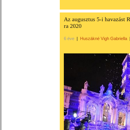
Az augusztus 5-i havazást R
ra 2020
6 éve
|
Huszákné Vigh Gabriella