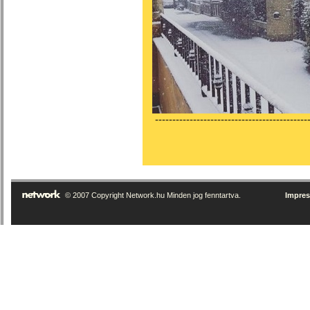
---------------------------------------------
© 2007 Copyright Network.hu Minden jog fenntartva.
Impre