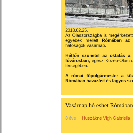
2018.02.25.
Az Olaszországba is megérkezett 
egyebek mellett
Rómában az is
hatóságok vasárnap.
Hétfőn szünetel az oktatás a
fővárosban,
egész Közép-Olaszor
térségében.
A római főpolgármester a köz
Rómában havazást és fagyos sze
Vasárnap hó eshet Rómában
8 éve
|
Huszákné Vigh Gabriella