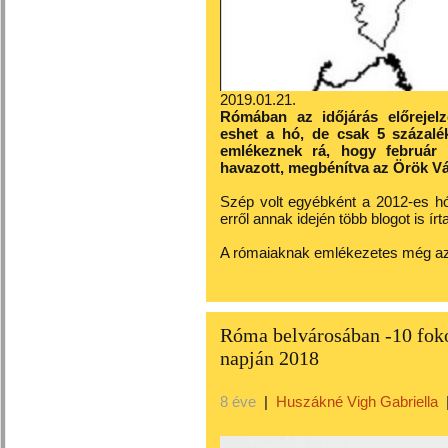
2019.01.21.
Rómában az időjárás előrejelz
eshet a hó, de csak 5 százalé
emlékeznek rá, hogy február 
havazott, megbénítva az Örök Vá
Szép volt egyébként a 2012-es hó
erről annak idején több blogot is í
A rómaiaknak emlékezetes még az
Róma belvárosában -10 fokot
napján 2018
8 éve
|
Huszákné Vigh Gabriella