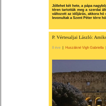
Jóllehet két hete, a pápa nagyböj
téren tartották meg a szerdai ál
változott az időjárás, akkora hó
levonultak a Szent Péter térre hó
P. Vértesaljai László: Amik
8 éve
|
Huszákné Vigh Gabriella