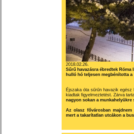
2018.02.26.
Sűrű havazásra ébredtek Róma la
hulló hó teljesen megbénította a
Éjszaka óta sűrűn havazik egész
kiadtak figyelmeztetést. Zárva tar
nagyon sokan a munkahelyükre s
Az olasz fővárosban majdnem 
mert a takarítatlan utcákon a bu