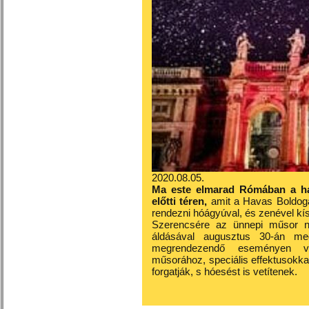
2020.08.05.
Ma este elmarad Rómában a ha
előtti téren,
amit a Havas Boldog
rendezni hóágyúval, és zenével kís
Szerencsére az ünnepi műsor 
áldásával augusztus 30-án me
megrendezendő eseményen vi
műsorához, speciális effektusokk
forgatják, s hóesést is vetítenek.