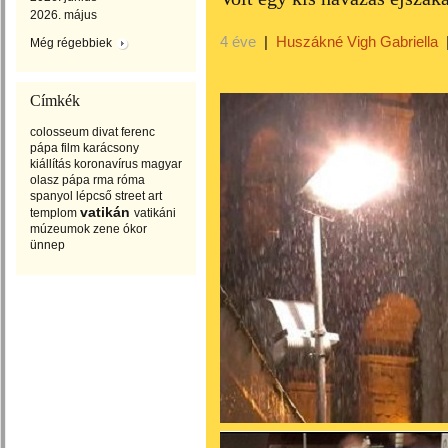
2026. május
4 éve
|
Huszákné Vigh Gabriella
Még régebbiek
Címkék
colosseum
divat
ferenc
pápa
film
karácsony
kiállítás
koronavírus
magyar
olasz
pápa
rma
róma
spanyol lépcső
street art
vatikán
templom
vatikáni
múzeumok
zene
ókor
ünnep