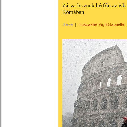
Zárva lesznek hétfőn az isk
Rómában
8 éve
|
Huszákné Vigh Gabriella