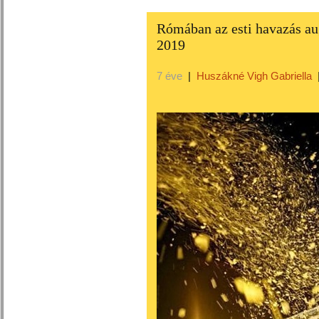
Rómában az esti havazás au
2019
7 éve
|
Huszákné Vigh Gabriella