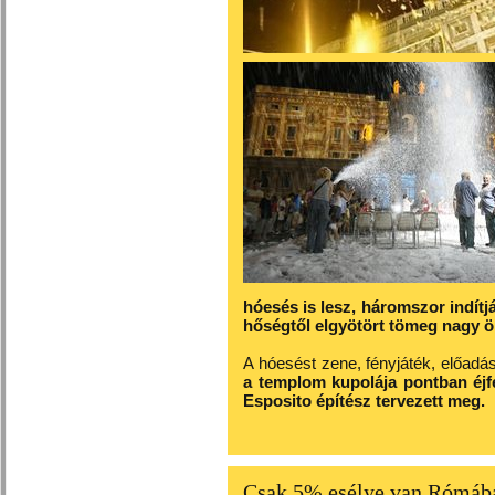
hóesés is lesz, háromszor indítjá
hőségtől elgyötört tömeg nagy 
A hóesést zene, fényjáték, előadás 
a templom kupolája pontban éjfé
Esposito építész tervezett meg.
Csak 5% esélye van Rómába