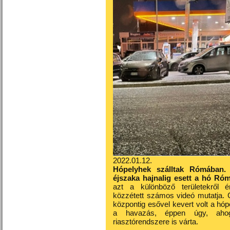
2022.01.12.
Hópelyhek szálltak Rómában. A
éjszaka hajnalig esett a hó Ró
azt a különböző területekről é
közzétett számos videó mutatja. Ce
központig esővel kevert volt a hóp
a havazás, éppen úgy, ahog
riasztórendszere is várta.