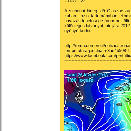
2018.02.22.
A szibériai hideg idő Olaszorsz
zuhan Lazio tartományban, Róm
havazás lehetősége örömmel tölti 
különleges látványát, utoljára 2012-
gyönyörködni.
----
http://roma.corriere.it/notizie/cro
temperatura-picchiata-3ac4b908-
https://www.facebook.com/pertutti
---------------------------------------------