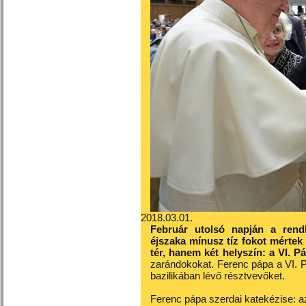
2018.03.01.
Február utolsó napján a rendk
éjszaka mínusz tíz fokot mérte
tér, hanem két helyszín: a VI. Pá
zarándokokat. Ferenc pápa a VI. Pá
bazilikában lévő résztvevőket.
Ferenc pápa szerdai katekézise: az 