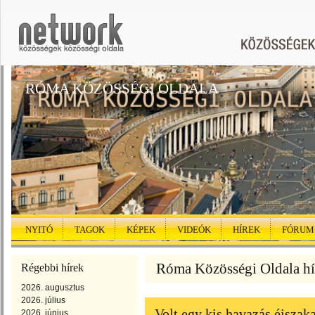
RÓMA KÖZÖSSÉGI OLDALA
NYITÓ
TAGOK
KÉPEK
VIDEÓK
HÍREK
FÓRUM
Róma Közösségi Oldala hír
Régebbi hírek
2026. augusztus
2026. július
Volt egy kis havazás éjsza
2026. június