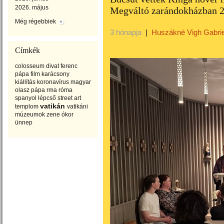
2026. május
Megváltó zarándokházban 
Még régebbiek
3 hónapja
|
Huszákné Vigh Gabrie
Címkék
colosseum
divat
ferenc
pápa
film
karácsony
kiállítás
koronavírus
magyar
olasz
pápa
rma
róma
spanyol lépcső
street art
vatikán
templom
vatikáni
múzeumok
zene
ókor
ünnep