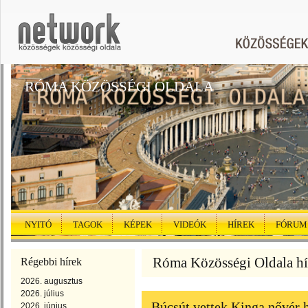
RÓMA KÖZÖSSÉGI OLDALA
NYITÓ
TAGOK
KÉPEK
VIDEÓK
HÍREK
FÓRUM
Róma Közösségi Oldala hír
Régebbi hírek
2026. augusztus
2026. július
Búcsút vettek Kinga nővér 
2026. június