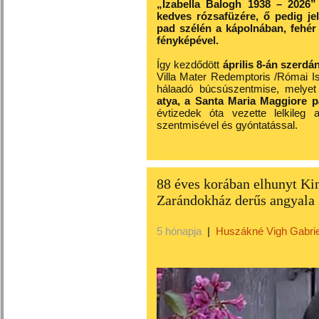
„Izabella Balogh 1938 – 2026” fe
kedves rózsafüzére, ő pedig je
pad szélén a kápolnában, fehér
fényképével.
Így kezdődött
április 8-án szerdá
Villa Mater Redemptoris /Római I
hálaadó búcsúszentmise, melye
atya, a Santa Maria Maggiore pá
évtizedek óta vezette lelkileg 
szentmisével és gyóntatással.
88 éves korában elhunyt Ki
Zarándokház derűs angyala
5 hónapja
|
Huszákné Vigh Gabrie