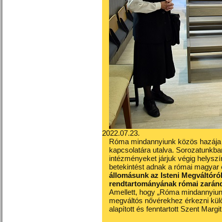
2022.07.23.
Róma mindannyiunk közös hazája –
kapcsolatára utalva. Sorozatunkb
intézményeket járjuk végig helyszí
betekintést adnak a római magyar é
állomásunk az Isteni Megváltór
rendtartományának római zaránd
Amellett, hogy „Róma mindannyiunk
megváltós nővérekhez érkezni külön
alapított és fenntartott Szent Mar