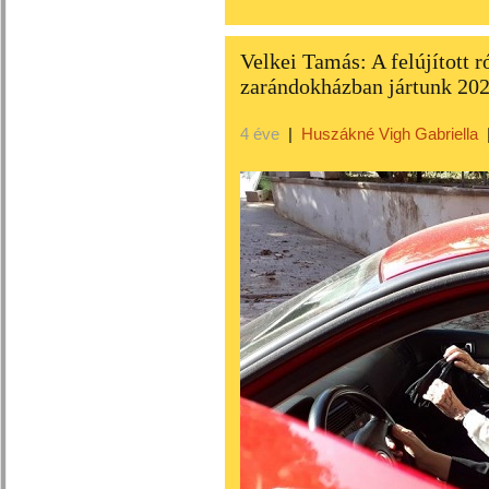
Velkei Tamás: A felújított 
zarándokházban jártunk 20
4 éve
|
Huszákné Vigh Gabriella