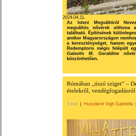
2024.04.11.
Az Isteni Megváltóról Nevez
megváltós nővérek otthona 
található. Építésének különleges
amikor Magyarországon nemhogy
a kereszténységet, hanem egyen
Redemptoris mégis felépült egy
Galavits M. Geraldine
nővér 
köszönhetően.
Rómában „úszó sziget” – D
ételekről, vendégfogadásról
3 éve
|
Huszákné Vigh Gabriella