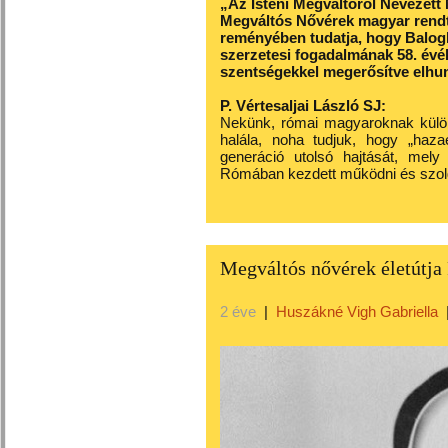
„Az Isteni Megváltóról Nevezett
Megváltós Nővérek magyar rendt
reményében tudatja, hogy Balog
szerzetesi fogadalmának 58. évé
szentségekkel megerősítve elhuny
P. Vértesaljai László SJ:
Nekünk, római magyaroknak külön
halála, noha tudjuk, hogy „haza
generáció utolsó hajtását, mely
Rómában kezdett működni és szolg
Megváltós nővérek életútja
2 éve
|
Huszákné Vigh Gabriella