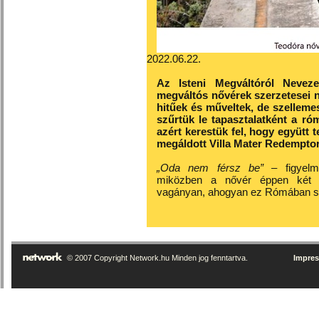
2022.06.22.
Az Isteni Megváltóról Neveze
megváltós nővérek szerzetesei 
hitűek és műveltek, de szellemes
szűrtük le tapasztalatként a ró
azért kerestük fel, hogy együtt 
megáldott Villa Mater Redemptor
„Oda nem férsz be”
– figyel
miközben a nővér éppen két a
vagányan, ahogyan ez Rómában s
© 2007 Copyright Network.hu Minden jog fenntartva.
Impre