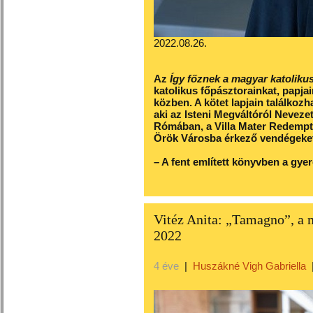
2022.08.26.
Az
Így főznek a magyar katolikus
katolikus főpásztorainkat, papja
közben. A kötet lapjain találkoz
aki az Isteni Megváltóról Nevez
Rómában, a Villa Mater Redempto
Örök Városba érkező vendégeke
– A fent említett könyvben a gyere
Vitéz Anita: „Tamagno”, a 
2022
4 éve
|
Huszákné Vigh Gabriella