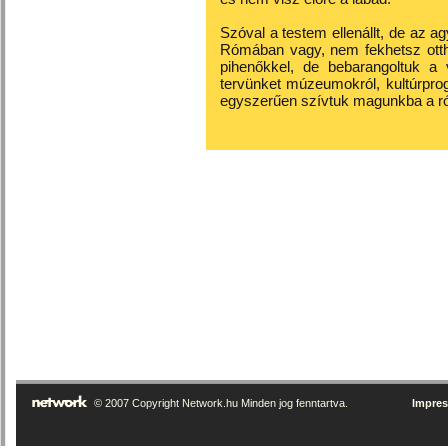
Szóval a testem ellenállt, de az
Rómában vagy, nem fekhetsz ottho
pihenőkkel, de bebarangoltuk a
tervünket múzeumokról, kultúrprogr
egyszerűen szívtuk magunkba a ró
© 2007 Copyright Network.hu Minden jog fenntartva.
Impre