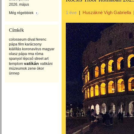
2026. május
1 éve
|
Huszákné Vigh Gabriella
Még régebbiek
Címkék
colosseum
divat
ferenc
pápa
film
karácsony
kiállítás
koronavírus
magyar
olasz
pápa
rma
róma
spanyol lépcső
street art
vatikán
templom
vatikáni
múzeumok
zene
ókor
ünnep