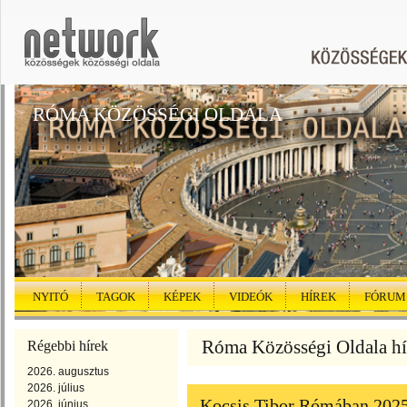
RÓMA KÖZÖSSÉGI OLDALA
NYITÓ
TAGOK
KÉPEK
VIDEÓK
HÍREK
FÓRUM
Róma Közösségi Oldala hír
Régebbi hírek
2026. augusztus
2026. július
Kocsis Tibor Rómában 202
2026. június