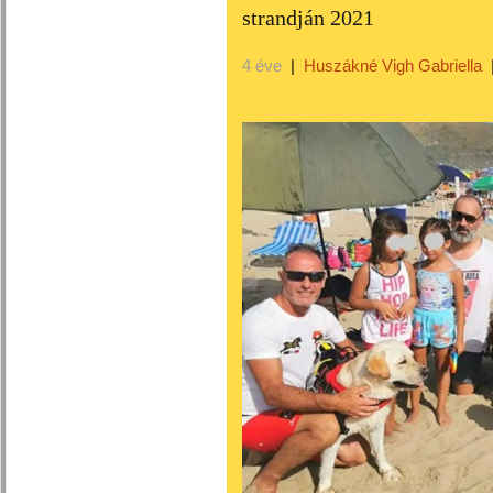
strandján 2021
4 éve
|
Huszákné Vigh Gabriella