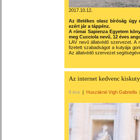
2017.10.12.
Az illetékes olasz bíróság úgy 
ezért jár a táppénz.
A római Sapienza Egyetem könyvt
meg Cucciola nevű, 12 éves angol
LAV nevű állatvédő szervezet. A nő
fizetett szabadságot a kutyája go
Az állatvédő szervezet segítségéve
Az internet kedvenc kiskut
8 éve
|
Huszákné Vigh Gabriella