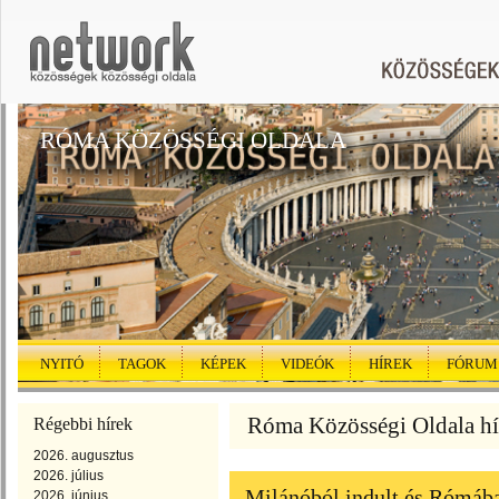
RÓMA KÖZÖSSÉGI OLDALA
NYITÓ
TAGOK
KÉPEK
VIDEÓK
HÍREK
FÓRUM
Róma Közösségi Oldala hír
Régebbi hírek
2026. augusztus
2026. július
Milánóból indult és Rómába 
2026. június