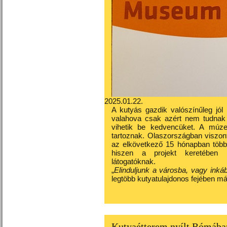
2025.01.22.
A kutyás gazdik valószínűleg jól 
valahova csak azért nem tudnak
vihetik be kedvencüket. A múz
tartoznak. Olaszországban viszo
az elkövetkező 15 hónapban több
hiszen a projekt keretében i
látogatóknak.
„
Elinduljunk a városba, vagy inká
legtöbb kutyatulajdonos fejében má
Kutyaétterem nyílt Rómában,