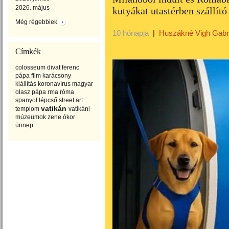
2026. május
kutyákat utastérben szállító
Még régebbiek
10 hónapja
|
Huszákné Vigh Gabri
Címkék
colosseum
divat
ferenc
pápa
film
karácsony
kiállítás
koronavírus
magyar
olasz
pápa
rma
róma
spanyol lépcső
street art
vatikán
templom
vatikáni
múzeumok
zene
ókor
ünnep