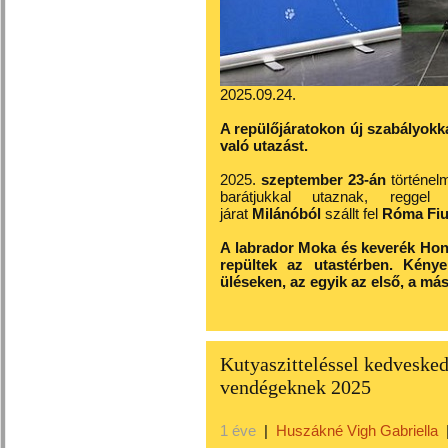
2025.09.24.
A repülőjáratokon új szabályokka
való utazást.
2025.
szeptember
23-án
történel
barátjukkal utaznak, regge
járat
Milánóból
szállt fel
Róma
Fi
A labrador Moka és keverék Hone
repültek az utastérben. Kénye
üléseken, az egyik az első, a más
Kutyaszitteléssel kedveske
vendégeknek 2025
1 éve
|
Huszákné Vigh Gabriella