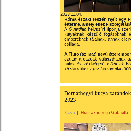
2023.11.04.
Róma északi részén nyílt egy k
étterme, amely ebek kiszolgálását
A
Guardian
helyszíni riportja sze
kutyáknak készülő fogásoknak ép
embereknek tálalnak, annak ellen
csillaga.
A Fiuto (szimat) nevű étterembe
ezután a gazdák választhatnak a
halas és zöldséges) előételek kö
között változik (ez átszámolva 3000
Bernáthegyi kutya zarándok
2023
3 éve
|
Huszákné Vigh Gabriella