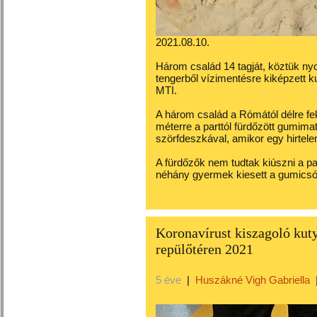
2021.08.10.
Három család 14 tagját, köztük ny
tengerből vízimentésre kiképzett 
MTI.
A három család a Rómától délre fek
méterre a parttól fürdőzött gumim
szörfdeszkával, amikor egy hirtelen
A fürdőzők nem tudtak kiúszni a pa
néhány gyermek kiesett a gumicsó
Koronavírust kiszagoló kut
repülőtéren 2021
5 éve
|
Huszákné Vigh Gabriella