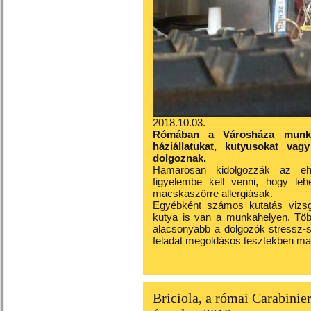
2018.10.03.
Rómában a Városháza munkat
háziállatukat, kutyusokat vag
dolgoznak.
Hamarosan kidolgozzák az ehh
figyelembe kell venni, hogy leh
macskaszőrre allergiásak.
Egyébként számos kutatás vizsg
kutya is van a munkahelyen. Több
alacsonyabb a dolgozók stressz-s
feladat megoldásos tesztekben mag
Briciola, a római Carabinie