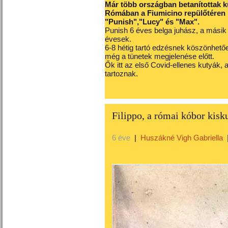
Már több országban betanítottak k
Rómában a Fiumicino repülőtéren i
"Punish","Lucy" és "Max".
Punish 6 éves belga juhász, a másik 
évesek.
6-8 hétig tartó edzésnek köszönhetőe
még a tünetek megjelenése előtt.
Ők itt az első Covid-ellenes kutyák, a
tartoznak.
Filippo, a római kóbor kisku
6 éve
|
Huszákné Vigh Gabriella