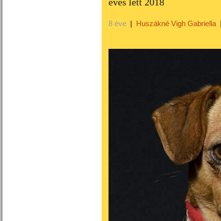
éves lett 2018
8 éve
|
Huszákné Vigh Gabriella