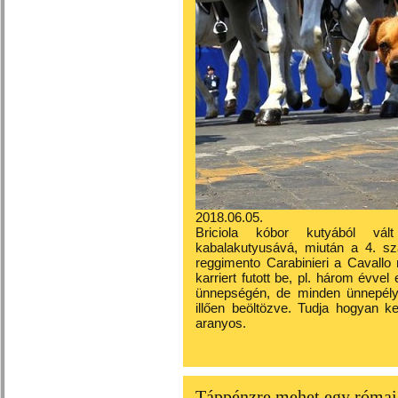
2018.06.05.
Briciola kóbor kutyából vál
kabalakutyusává, miután a 4. s
reggimento Carabinieri a Cavallo m
karriert futott be, pl. három évvel 
ünnepségén, de minden ünnepély
illően beöltözve. Tudja hogyan ke
aranyos.
Táppénzre mehet egy római 