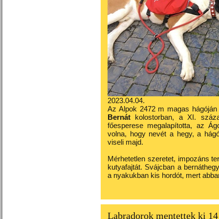
2023.04.04.
Az Alpok 2472 m magas hágóján a
Bernát
kolostorban, a XI. szá
főesperese megalapította, az Ág
volna, hogy nevét a hegy, a hágó,
viseli majd.
Mérhetetlen szeretet, impozáns te
kutyafajtát.
Svájcban a bernátheg
a nyakukban kis hordót, mert abb
Labradorok mentettek ki 14