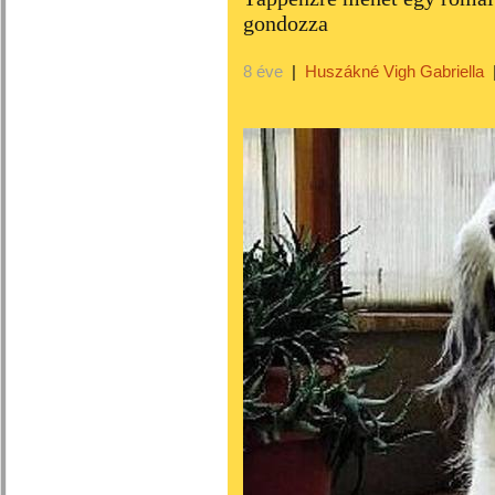
gondozza
8 éve
|
Huszákné Vigh Gabriella