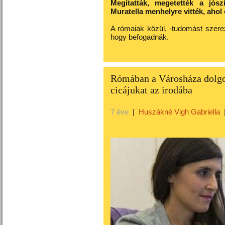
Megitatták, megetették a jós
Muratella menhelyre vitték, ahol 
A rómaiak közül, -tudomást szerezv
hogy befogadnák.
Rómában a Városháza dolgoz
cicájukat az irodába
7 éve
|
Huszákné Vigh Gabriella