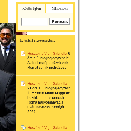
Közösségben
Mindenben
Ez történt a közösségben:
Huszákné Vigh Gabriella
6
órája
új blogbejegyzést írt:
Az idei európai tűzvészek
Rómát sem kímélik 2026
Huszákné Vigh Gabriella
21 órája
új blogbejegyzést
írt:
A Santa Maria Maggiore
bazilika idén is ünnepli
Róma hagyományát, a
nyári havazás csodáját
2026
Huszákné Vigh Gabriella