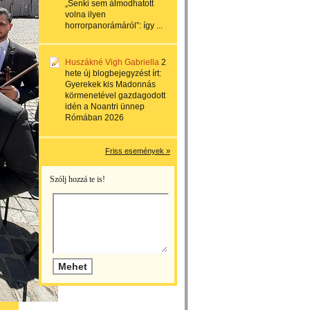
„Senki sem álmodhatott
volna ilyen
horrorpanorámáról”: így ...
Huszákné Vigh Gabriella
2
hete
új blogbejegyzést írt:
Gyerekek kis Madonnás
körmenetével gazdagodott
idén a Noantri ünnep
Rómában 2026
Friss események »
Szólj hozzá te is!