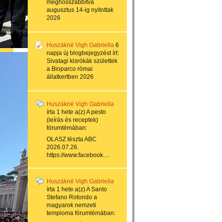
meghosszabbítva
augusztus 14-ig nyitottak
2026
Huszákné Vigh Gabriella
6
napja
új blogbejegyzést írt:
Sivatagi kisrókák születtek
a Bioparco római
állatkertben 2026
Huszákné Vigh Gabriella
írta
1 hete
a(z)
A pesto
(leírás és receptek)
fórumtémában:
OLASZ tészta ABC
2026.07.26.
https://www.facebook....
Huszákné Vigh Gabriella
írta
1 hete
a(z)
A Santo
Stefano Rotondo a
magyarok nemzeti
temploma
fórumtémában: