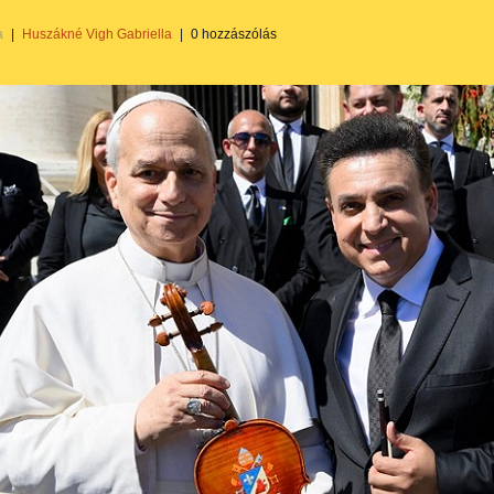
a
|
Huszákné Vigh Gabriella
|
0 hozzászólás