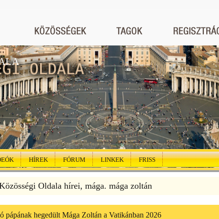
ALA
DEÓK
HÍREK
FÓRUM
LINKEK
FRISS
özösségi Oldala hírei, mága. mága zoltán
ó pápának hegedült Mága Zoltán a Vatikánban 2026