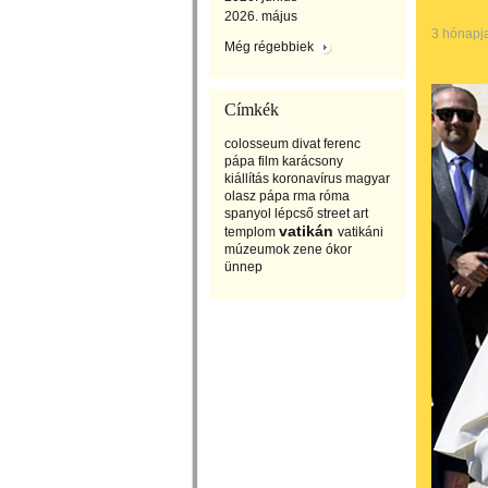
2026. május
3 hónapj
Még régebbiek
Címkék
colosseum
divat
ferenc
pápa
film
karácsony
kiállítás
koronavírus
magyar
olasz
pápa
rma
róma
spanyol lépcső
street art
vatikán
templom
vatikáni
múzeumok
zene
ókor
ünnep