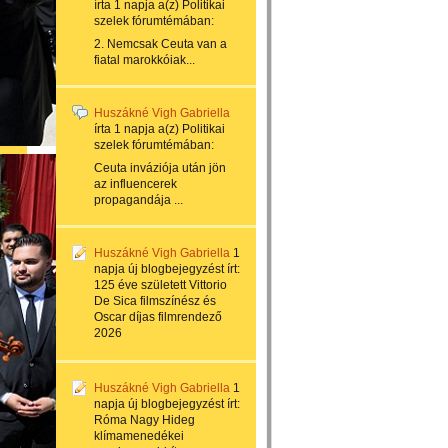
írta
1 napja
a(z)
Politikai
szelek
fórumtémában:
2. Nemcsak Ceuta van a
fiatal marokkóiak...
Huszákné Vigh Gabriella
írta
1 napja
a(z)
Politikai
szelek
fórumtémában:
Ceuta inváziója után jön
az influencerek
propagandája ...
Huszákné Vigh Gabriella
1
napja
új blogbejegyzést írt:
125 éve született Vittorio
De Sica filmszínész és
Oscar díjas filmrendező
2026
Huszákné Vigh Gabriella
1
napja
új blogbejegyzést írt:
Róma Nagy Hideg
klímamenedékei