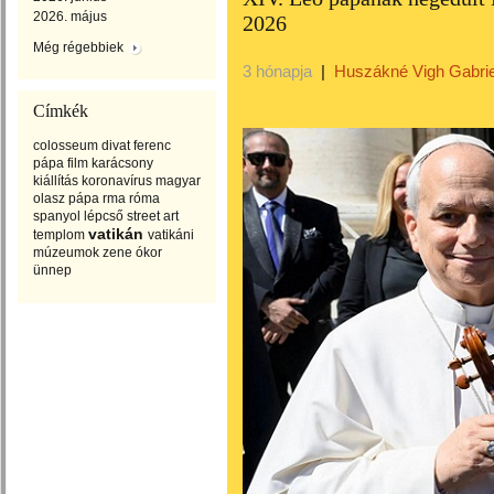
2026. május
2026
Még régebbiek
3 hónapja
|
Huszákné Vigh Gabrie
Címkék
colosseum
divat
ferenc
pápa
film
karácsony
kiállítás
koronavírus
magyar
olasz
pápa
rma
róma
spanyol lépcső
street art
vatikán
templom
vatikáni
múzeumok
zene
ókor
ünnep