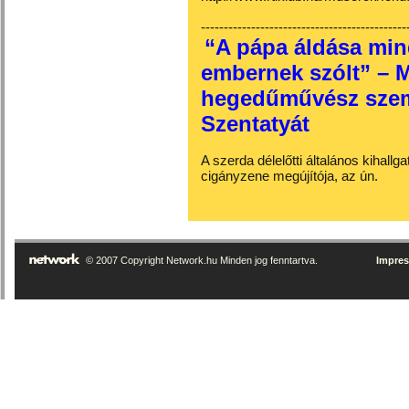
---------------------------------------------
“A pápa áldása min
embernek szólt” – 
hegedűművész szem
Szentatyát
A szerda délelőtti általános kihall
cigányzene megújítója, az ún.
© 2007 Copyright Network.hu Minden jog fenntartva.
Impre