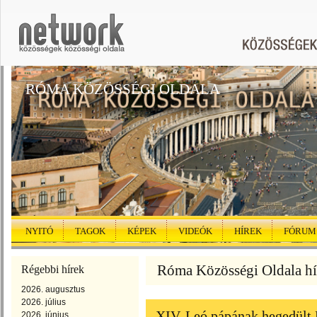
RÓMA KÖZÖSSÉGI OLDALA
NYITÓ
TAGOK
KÉPEK
VIDEÓK
HÍREK
FÓRUM
Róma Közösségi Oldala hí
Régebbi hírek
2026. augusztus
2026. július
XIV. Leó pápának hegedült
2026. június