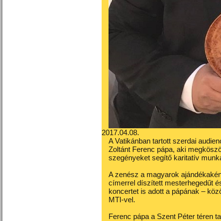
2017.04.08.
A Vatikánban tartott szerdai audie
Zoltánt Ferenc pápa, aki megkösz
szegényeket segítő karitatív munká
A zenész a magyarok ajándékaként 
címerrel díszített mesterhegedűt 
koncertet is adott a pápának – k
MTI-vel.
Ferenc pápa a Szent Péter téren ta