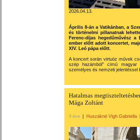
2026.04.13.
Április 8-án a Vatikánban, a Sze
és történelmi pillanatnak lehett
Ferenc-díjas hegedűművész a 
ember előtt adott koncertet, maj
XIV. Leó pápa előtt.
A koncert során virtuóz művek cs
szép hazámból” című magyar n
személyes és nemzeti jelentéssel b
Hatalmas megtiszteltetésben
Mága Zoltánt
9 éve
|
Huszákné Vigh Gabriella