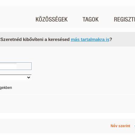
 Szeretnéd kibővíteni a keresésed
más tartalmakra is
?
égekben
Név szerint