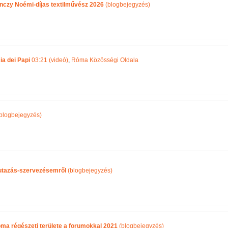
nczy Noémi-díjas textilművész 2026
(blogbejegyzés)
ia dei Papi
03:21 (videó)
,
Róma Közösségi Oldala
blogbejegyzés)
i utazás-szervezésemről
(blogbejegyzés)
óma régészeti területe a forumokkal 2021
(blogbejegyzés)