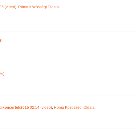
05 (videó)
,
Róma Közösségi Oldala
s)
és)
ti koncertek2015
02:14 (videó)
,
Róma Közösségi Oldala