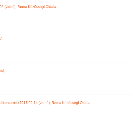
05 (videó)
,
Róma Közösségi Oldala
s)
és)
ti koncertek2015
02:14 (videó)
,
Róma Közösségi Oldala