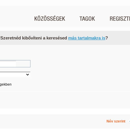
 Szeretnéd kibővíteni a keresésed
más tartalmakra is
?
égekben
Név szerint