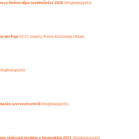
nczy Noémi-díjas textilművész 2026
(blogbejegyzés)
ia dei Papi
03:21 (videó)
,
Róma Közösségi Oldala
blogbejegyzés)
i utazás-szervezésemről
(blogbejegyzés)
óma régészeti területe a forumokkal 2021
(blogbejegyzés)