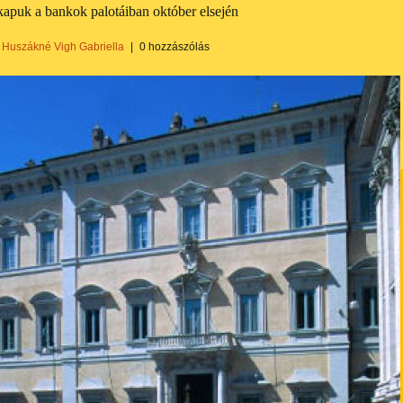
kapuk a bankok palotáiban október elsején
Huszákné Vigh Gabriella
|
0 hozzászólás