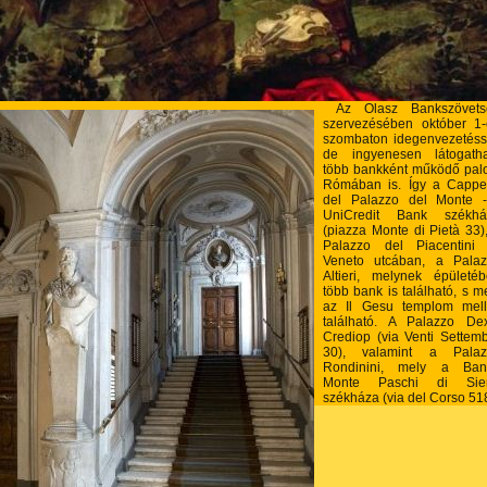
Az Olasz Bankszövets
szervezésében október 1
szombaton idegenvezetéss
de ingyenesen látogatha
több bankként működő pal
Rómában is. Így a Cappe
del Palazzo del Monte -
UniCredit Bank székhá
(piazza Monte di Pietà 33)
Palazzo del Piacentini 
Veneto utcában, a Palaz
Altieri, melynek épületé
több bank is található, s m
az Il Gesu templom mell
található. A Palazzo De
Crediop (via Venti Settem
30), valamint a Palaz
Rondinini, mely a Ban
Monte Paschi di Sie
székháza (via del Corso 518