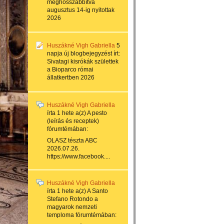
meghosszabbítva
augusztus 14-ig nyitottak
2026
Huszákné Vigh Gabriella
5
napja
új blogbejegyzést írt:
Sivatagi kisrókák születtek
a Bioparco római
állatkertben 2026
Huszákné Vigh Gabriella
írta
1 hete
a(z)
A pesto
(leírás és receptek)
fórumtémában:
OLASZ tészta ABC
2026.07.26.
https://www.facebook....
Huszákné Vigh Gabriella
írta
1 hete
a(z)
A Santo
Stefano Rotondo a
magyarok nemzeti
temploma
fórumtémában: