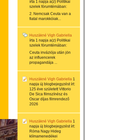
írta
1 napja
a(z)
Politikai
szelek
fórumtémában:
2. Nemcsak Ceuta van a
fiatal marokkóiak...
Huszákné Vigh Gabriella
írta
1 napja
a(z)
Politikai
szelek
fórumtémában:
Ceuta inváziója után jön
az influencerek
propagandája ...
Huszákné Vigh Gabriella
1
napja
új blogbejegyzést írt:
125 éve született Vittorio
De Sica filmszínész és
Oscar díjas filmrendező
2026
Huszákné Vigh Gabriella
1
napja
új blogbejegyzést írt:
Róma Nagy Hideg
klímamenedékei