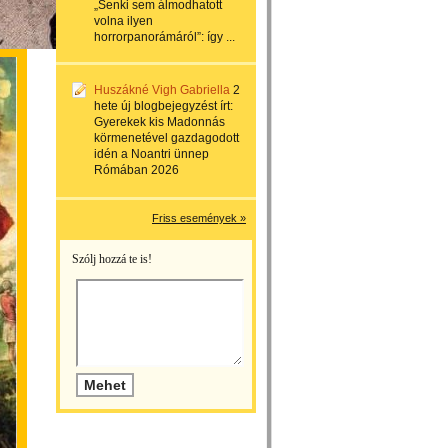
„Senki sem álmodhatott
volna ilyen
horrorpanorámáról”: így ...
Huszákné Vigh Gabriella
2
hete
új blogbejegyzést írt:
Gyerekek kis Madonnás
körmenetével gazdagodott
idén a Noantri ünnep
Rómában 2026
Friss események »
Szólj hozzá te is!