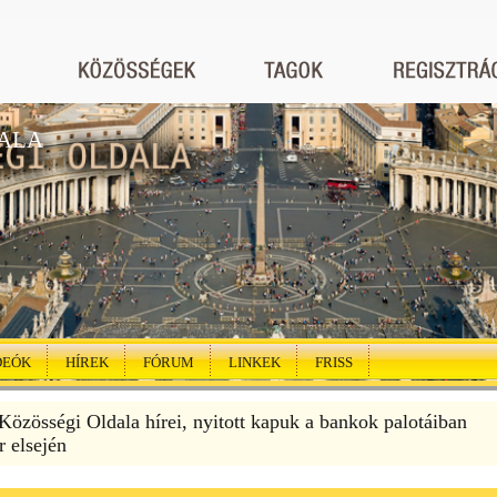
ALA
DEÓK
HÍREK
FÓRUM
LINKEK
FRISS
özösségi Oldala hírei, nyitott kapuk a bankok palotáiban
r elsején