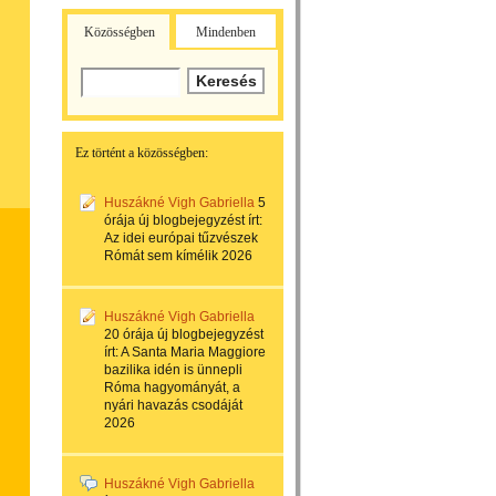
Közösségben
Mindenben
Ez történt a közösségben:
Huszákné Vigh Gabriella
5
órája
új blogbejegyzést írt:
Az idei európai tűzvészek
Rómát sem kímélik 2026
Huszákné Vigh Gabriella
20 órája
új blogbejegyzést
írt:
A Santa Maria Maggiore
bazilika idén is ünnepli
Róma hagyományát, a
nyári havazás csodáját
2026
Huszákné Vigh Gabriella