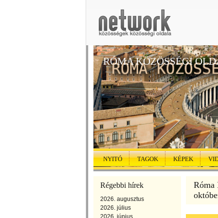
RÓMA KÖZÖSSÉGI OLD
NYITÓ
TAGOK
KÉPEK
VI
Róma K
Régebbi hírek
októbe
2026. augusztus
2026. július
2026. június