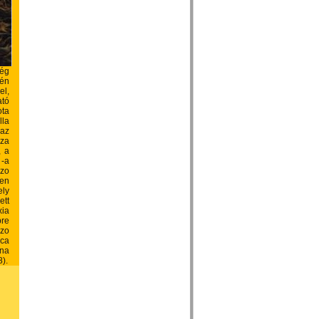
ég
-én
el,
tó
ota
lla
az
za
, a
-a
zo
ben
ely
ett
xia
bre
zo
ca
na
).