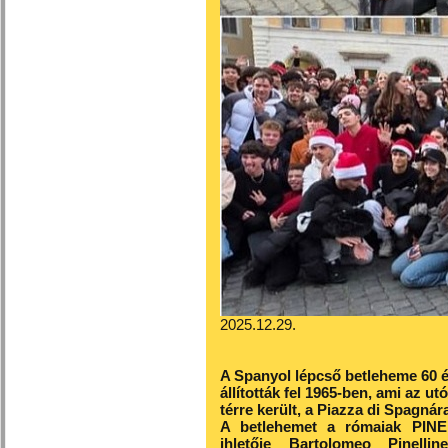
2025.12.29.
A Spanyol lépcső betleheme 60 év
állították fel 1965-ben, ami az u
térre került, a Piazza di Spagnár
A betlehemet a rómaiak PINEL
ihletője Bartolomeo Pinellin