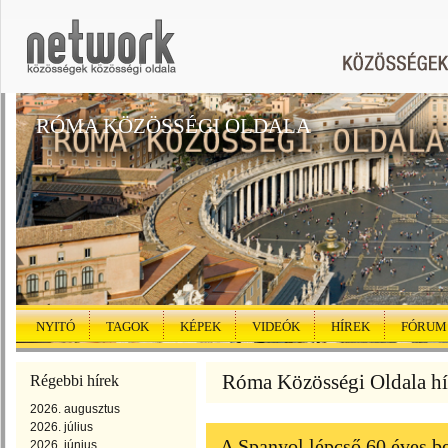
RÓMA KÖZÖSSÉGI OLDALA
NYITÓ
TAGOK
KÉPEK
VIDEÓK
HÍREK
FÓRUM
Róma Közösségi Oldala hír
Régebbi hírek
2026. augusztus
2026. július
A Spanyol lépcső 60 éves 
2026. június