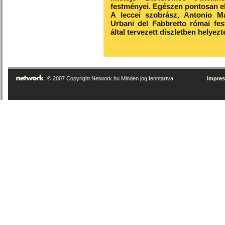
festményei. Egészen pontosan el
A leccei szobrász, Antonio M
Urbani del Fabbretto római fes
által tervezett díszletben helyezté
© 2007 Copyright Network.hu Minden jog fenntartva.
Impre