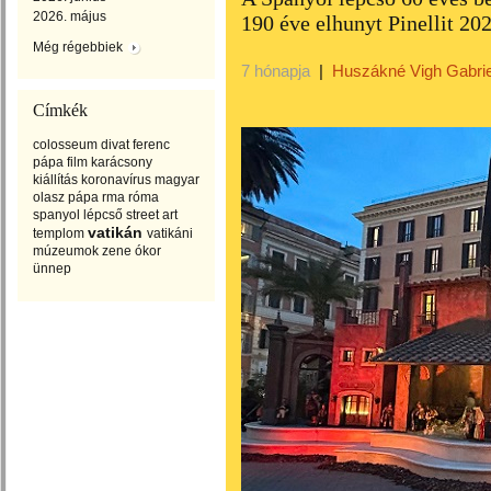
2026. május
190 éve elhunyt Pinellit 20
Még régebbiek
7 hónapja
|
Huszákné Vigh Gabrie
Címkék
colosseum
divat
ferenc
pápa
film
karácsony
kiállítás
koronavírus
magyar
olasz
pápa
rma
róma
spanyol lépcső
street art
vatikán
templom
vatikáni
múzeumok
zene
ókor
ünnep