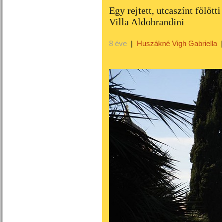
Egy rejtett, utcaszínt fölö
Villa Aldobrandini
8 éve
|
Huszákné Vigh Gabriella