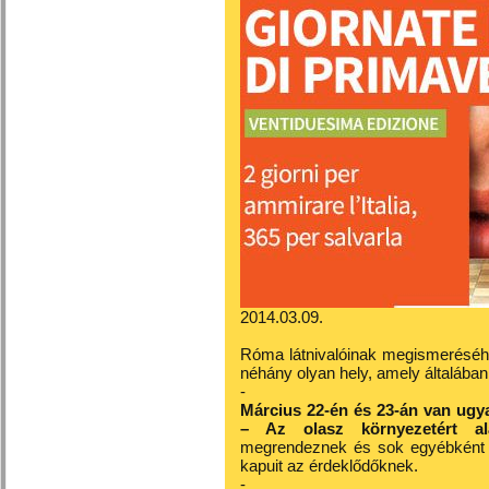
2014.03.09.
Róma látnivalóinak megismeréséhe
néhány olyan hely, amely általában
-
Március 22-én és 23-án van ugya
– Az olasz környezetért ala
megrendeznek és sok egyébként zá
kapuit az érdeklődőknek.
-