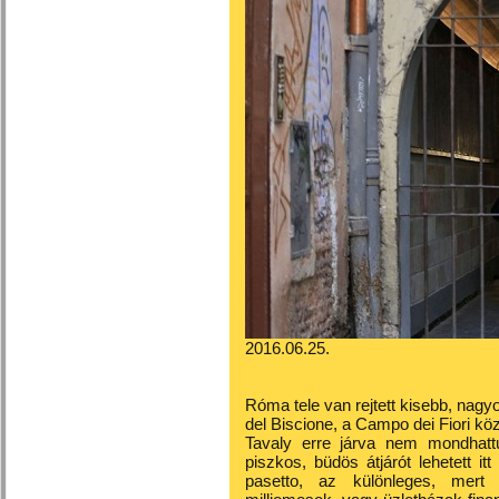
2016.06.25.
Róma tele van rejtett kisebb, nagyo
del Biscione, a Campo dei Fiori k
Tavaly erre járva nem mondhat
piszkos, büdös átjárót lehetett it
pasetto, az különleges, mert