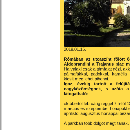
2018.01.15.
Rómában az utcaszínt fölött 8
Aldobrandini a Trajanus piac m
Ha valaki csak a támfalat nézi, akk
pálmafákkal, padokkal, kamélia 
kicsit meg lehet pihenni.
Igaz, évekig tartott a felújí
nagyközönségnek, s azóta a k
látogatható:
októbertől februárig reggel 7 h-tól 1
március és szeptember hónapokban 
áprilistól augusztus hónappal bezár
A parkban több dolgot megtiltanak