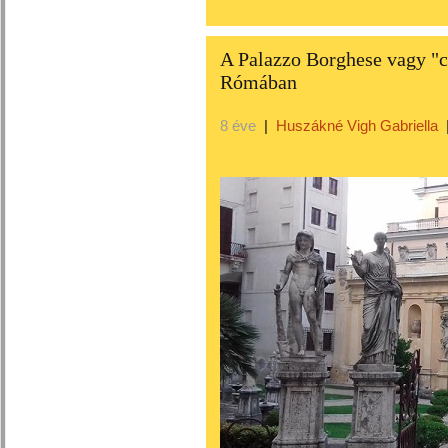
A Palazzo Borghese vagy "c
Rómában
8 éve
|
Huszákné Vigh Gabriella