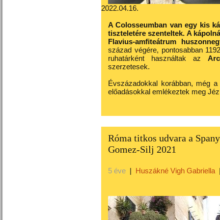
2022.04.16.
A Colosseumban van egy kis káp
tiszteletére szenteltek. A kápoln
Flavius-amfiteátrum huszonneg
század végére, pontosabban 1192-
ruhatárként használtak az
Arc
szerzetesek.
Évszázadokkal korábban, még a hi
előadásokkal emlékeztek meg Jéz
Róma titkos udvara a Spany
Gomez-Silj 2021
5 éve
|
Huszákné Vigh Gabriella