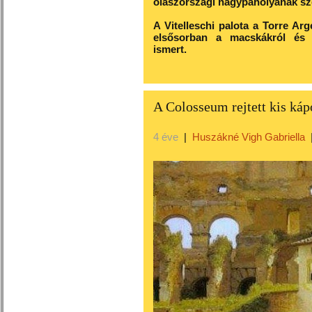
olaszországi nagypáholyának sz
A Vitelleschi palota a Torre Arge
elsősorban a macskákról és C
ismert.
A Colosseum rejtett kis káp
4 éve
|
Huszákné Vigh Gabriella