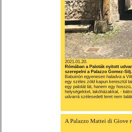
2021.01.20.
Rómában a Paloták nyitott udva
szerepelni a Palazzo Gomez-Silj.
Babuinón egyenesen haladva a Vitto
egy széles zöld kapun keresztül ta
egy palotát lát, hanem egy hosszú, 
helységekkel, lakóházakkal, - bátr
udvarrá szélesedett teret nem talá
A Palazzo Mattei di Giove 