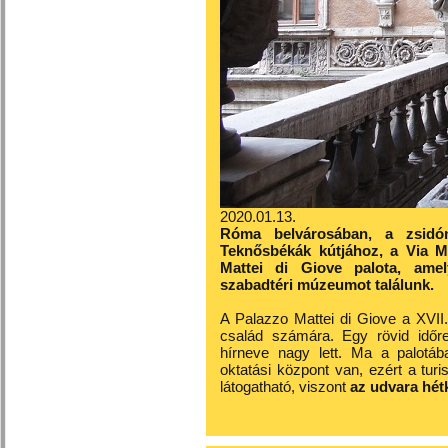
2020.01.13.
Róma belvárosában, a zsidó
Teknősbékák kútjához, a Via Mi
Mattei di Giove palota, amely
szabadtéri múzeumot találunk.
A Palazzo Mattei di Giove a XVII.
család számára. Egy rövid időre
hírneve nagy lett. Ma a palotába
oktatási központ van, ezért a tu
látogatható, viszont
az udvara hét