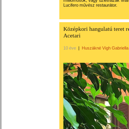
milliomosok, vagy üzletházak fin
Lucifero művész restaurátor.
Középkori hangulatú teret 
Acetari
10 éve
|
Huszákné Vigh Gabriella