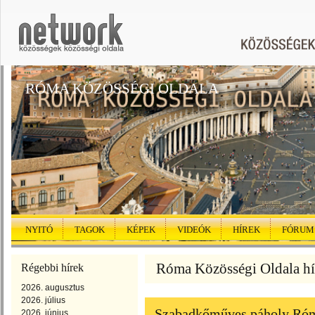
RÓMA KÖZÖSSÉGI OLDALA
NYITÓ
TAGOK
KÉPEK
VIDEÓK
HÍREK
FÓRUM
Róma Közösségi Oldala híre
Régebbi hírek
2026. augusztus
2026. július
Szabadkőműves páholy Ró
2026. június