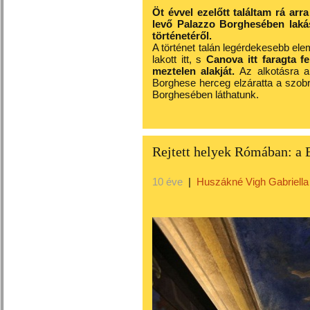
Öt évvel ezelőtt találtam rá a
levő Palazzo Borghesében lakás
történetéről.
A történet talán legérdekesebb el
lakott itt, s
Canova itt faragta 
meztelen alakját.
Az alkotásra a
Borghese herceg elzáratta a szobr
Borghesében láthatunk.
Rejtett helyek Rómában: a B
10 éve
|
Huszákné Vigh Gabriella