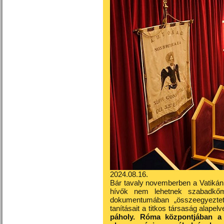
2024.08.16.
Bár tavaly novemberben a Vatikán 
hívők nem lehetnek szabadkőmű
dokumentumában „összeegyezteth
tanításait a titkos társaság alapelv
páholy. Róma központjában a 