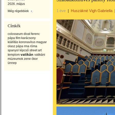
2026. május
1 éve
|
Huszákné Vigh Gabriella
Még régebbiek
Címkék
colosseum
divat
ferenc
pápa
film
karácsony
kiállítás
koronavírus
magyar
olasz
pápa
rma
róma
spanyol lépcső
street art
vatikán
templom
vatikáni
múzeumok
zene
ókor
ünnep