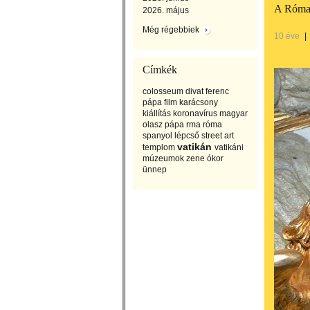
A Róma 
2026. május
Még régebbiek
10 éve
|
Címkék
colosseum
divat
ferenc
pápa
film
karácsony
kiállítás
koronavírus
magyar
olasz
pápa
rma
róma
spanyol lépcső
street art
vatikán
templom
vatikáni
múzeumok
zene
ókor
ünnep