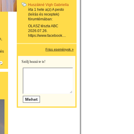
Huszákné Vigh Gabriella
írta
1 hete
a(z)
A pesto
(leírás és receptek)
fórumtémában:
OLASZ tészta ABC
2026.07.26.
https://www.facebook....
n,
Friss események »
 és
.
Szólj hozzá te is!