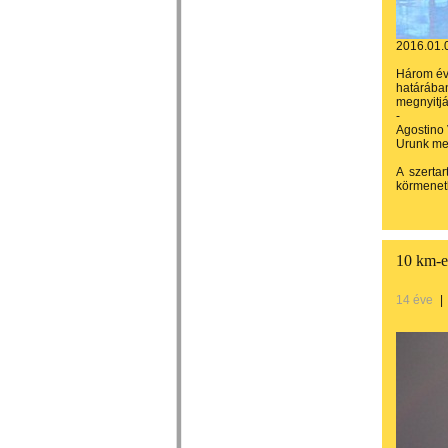
2016.01.
Három év
határában
megnyitjá
-
Agostino 
Urunk me
A szerta
körmenetb
10 km-e
14 éve
|