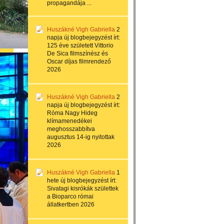
propagandája ...
Huszákné Vigh Gabriella
2
napja
új blogbejegyzést írt:
125 éve született Vittorio
De Sica filmszínész és
Oscar díjas filmrendező
2026
Huszákné Vigh Gabriella
2
napja
új blogbejegyzést írt:
Róma Nagy Hideg
klímamenedékei
meghosszabbítva
augusztus 14-ig nyitottak
2026
Huszákné Vigh Gabriella
1
hete
új blogbejegyzést írt:
Sivatagi kisrókák születtek
a Bioparco római
állatkertben 2026