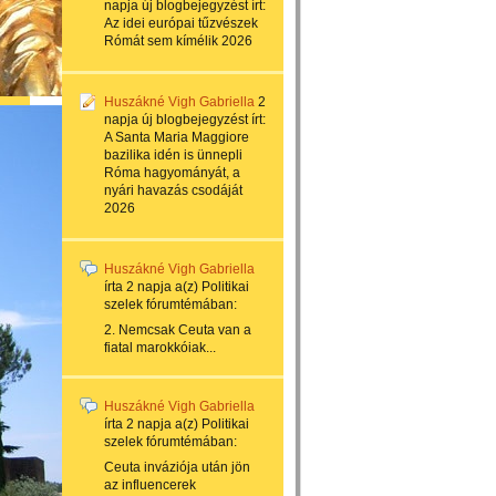
napja
új blogbejegyzést írt:
Az idei európai tűzvészek
Rómát sem kímélik 2026
Huszákné Vigh Gabriella
2
napja
új blogbejegyzést írt:
A Santa Maria Maggiore
bazilika idén is ünnepli
Róma hagyományát, a
nyári havazás csodáját
2026
Huszákné Vigh Gabriella
írta
2 napja
a(z)
Politikai
szelek
fórumtémában:
2. Nemcsak Ceuta van a
fiatal marokkóiak...
Huszákné Vigh Gabriella
írta
2 napja
a(z)
Politikai
szelek
fórumtémában:
Ceuta inváziója után jön
az influencerek