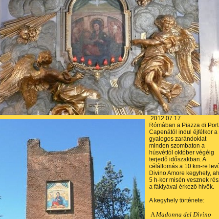
2012.07.17.
Rómában a Piazza di Por
Capenától indul éjfélkor a
gyalogos zarándoklat
minden szombaton a
húsvéttól október végéig
terjedő időszakban. A
célállomás a 10 km-re lev
Divino Amore kegyhely, ah
5 h-kor misén vesznek rés
a fáklyával érkező hívők.
A kegyhely története:
A
Madonna del Divino