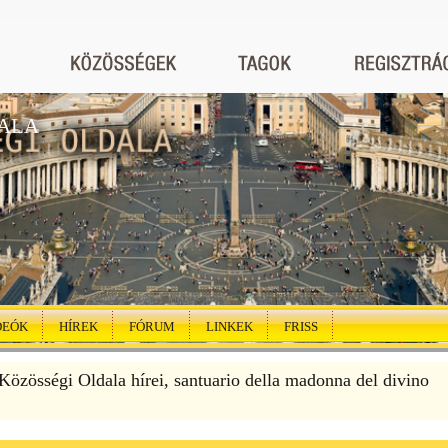
ALA
DEÓK
HÍREK
FÓRUM
LINKEK
FRISS
özösségi Oldala hírei, santuario della madonna del divino