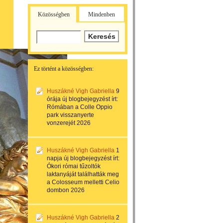
Közösségben
Mindenben
Ez történt a közösségben:
Huszákné Vigh Gabriella
9
órája
új blogbejegyzést írt:
Rómában a Colle Oppio
park visszanyerte
vonzerejét 2026
Huszákné Vigh Gabriella
1
napja
új blogbejegyzést írt:
Ókori római tűzoltók
laktanyáját találhatták meg
a Colosseum melletti Celio
dombon 2026
Huszákné Vigh Gabriella
2