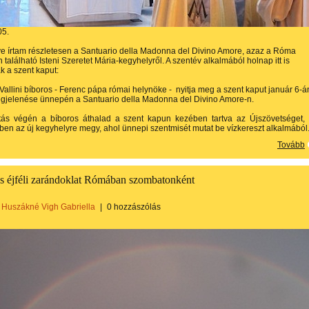
05.
e írtam részletesen a Santuario della Madonna del Divino Amore, azaz a Róma
 található Isteni Szeretet Mária-kegyhelyről. A szentév alkalmából holnap itt is
k a szent kaput:
Vallini bíboros - Ferenc pápa római helynöke - nyitja meg a szent kaput január 6-á
gjelenése ünnepén a Santuario della Madonna del Divino Amore-n.
rtás végén a bíboros áthalad a szent kapun kezében tartva az Újszövetséget,
en az új kegyhelyre megy, ahol ünnepi szentmisét mutat be vízkereszt alkalmából
Tovább
s éjféli zarándoklat Rómában szombatonként
Huszákné Vigh Gabriella
|
0 hozzászólás