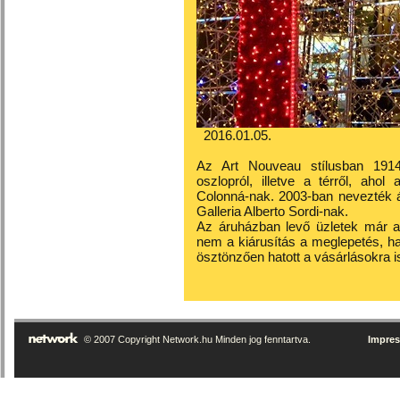
2016.01.05.
Az Art Nouveau stílusban 1914
oszlopról, illetve a térről, ahol
Colonná-nak. 2003-ban nevezték á
Galleria Alberto Sordi-nak.
Az áruházban levő üzletek már az
nem a kiárusítás a meglepetés, h
ösztönzően hatott a vásárlásokra i
© 2007 Copyright Network.hu Minden jog fenntartva.
Impre