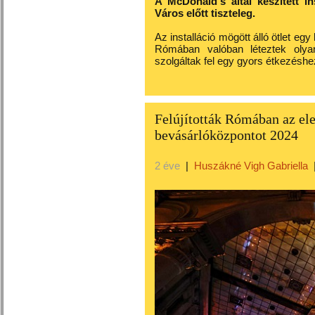
A McDonald's által készített i
Város előtt tiszteleg.
Az installáció mögött álló ötlet egy
Rómában valóban léteztek olyan 
szolgáltak fel egy gyors étkezéshez
Felújították Rómában az ele
bevásárlóközpontot 2024
2 éve
|
Huszákné Vigh Gabriella