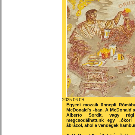
2025.06.09.
Egyedi mozaik ünnepli Rómába
McDonald's -ban. A McDonald's ré
Alberto Sordit, vagy rég
megcsodálhatunk egy „ókori 
ábrázol, ahol a vendégek hambur