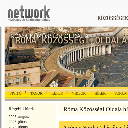
RÓMA KÖZÖSSÉGI OLDALA
NYITÓ
TAGOK
KÉPEK
VIDEÓK
HÍREK
FÓRUM
Róma Közösségi Oldala híre
Régebbi hírek
2026. augusztus
2026. július
A római Sordi Galériában l
2026. június