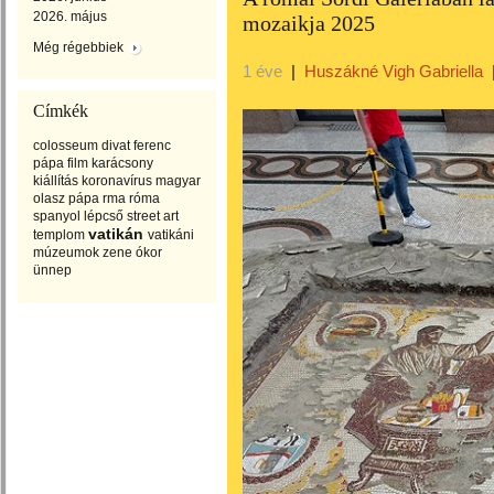
2026. május
mozaikja 2025
Még régebbiek
1 éve
|
Huszákné Vigh Gabriella
Címkék
colosseum
divat
ferenc
pápa
film
karácsony
kiállítás
koronavírus
magyar
olasz
pápa
rma
róma
spanyol lépcső
street art
vatikán
templom
vatikáni
múzeumok
zene
ókor
ünnep