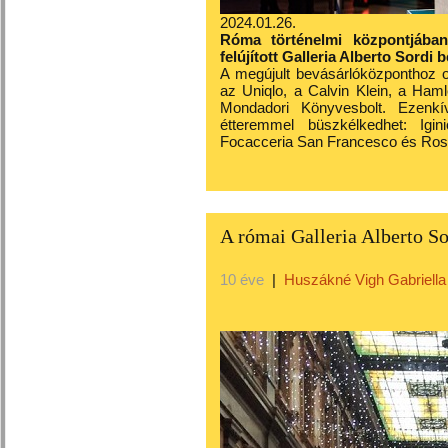
2024.01.26.
Róma történelmi központjában
felújított Galleria Alberto Sordi
A megújult bevásárlóközponthoz 
az Uniqlo, a Calvin Klein, a Ham
Mondadori Könyvesbolt. Ezenkí
étteremmel büszkélkedhet: Igin
Focacceria San Francesco és Ro
A római Galleria Alberto So
10 éve
|
Huszákné Vigh Gabriella