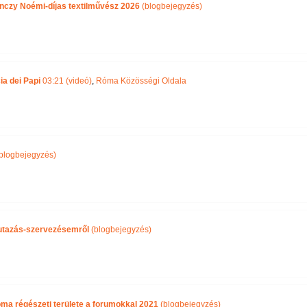
nczy Noémi-díjas textilművész 2026
(blogbejegyzés)
ia dei Papi
03:21 (videó)
,
Róma Közösségi Oldala
blogbejegyzés)
i utazás-szervezésemről
(blogbejegyzés)
óma régészeti területe a forumokkal 2021
(blogbejegyzés)