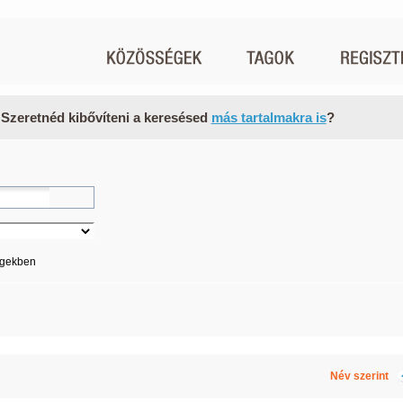
 Szeretnéd kibővíteni a keresésed
más tartalmakra is
?
égekben
Név szerint