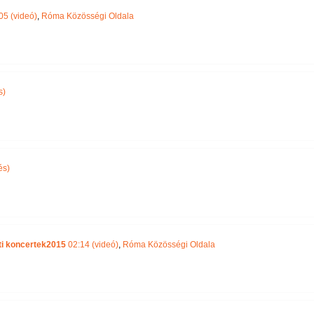
05 (videó)
,
Róma Közösségi Oldala
s)
és)
ti koncertek2015
02:14 (videó)
,
Róma Közösségi Oldala