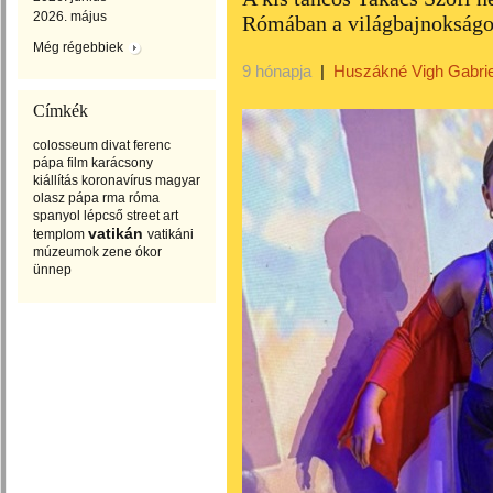
2026. május
Rómában a világbajnokság
Még régebbiek
9 hónapja
|
Huszákné Vigh Gabrie
Címkék
colosseum
divat
ferenc
pápa
film
karácsony
kiállítás
koronavírus
magyar
olasz
pápa
rma
róma
spanyol lépcső
street art
vatikán
templom
vatikáni
múzeumok
zene
ókor
ünnep