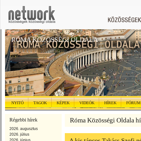
RÓMA KÖZÖSSÉGI OLDALA
NYITÓ
TAGOK
KÉPEK
VIDEÓK
HÍREK
FÓRUM
Róma Közösségi Oldala hír
Régebbi hírek
2026. augusztus
2026. július
A kis táncos Takács Szofi n
2026. június