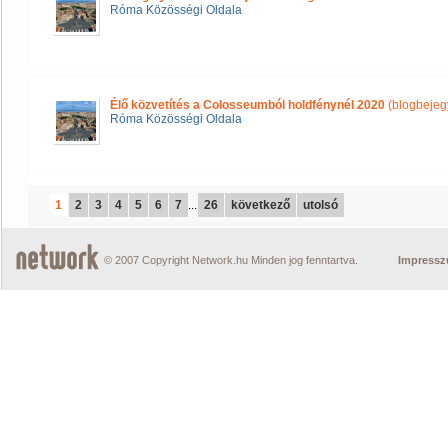
Róma Közösségi Oldala
Élő közvetítés a Colosseumból holdfénynél 2020
(blogbejeg
Róma Közösségi Oldala
1
2
3
4
5
6
7
...
26
következő
utolsó
© 2007 Copyright Network.hu Minden jog fenntartva.
Impress