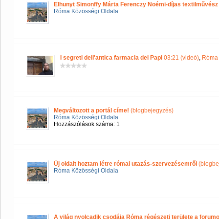
Elhunyt Simonffy Márta Ferenczy Noémi-díjas textilművész
Róma Közösségi Oldala
I segreti dell'antica farmacia dei Papi
03:21 (videó)
,
Róma 
Megváltozott a portál címe!
(blogbejegyzés)
Róma Közösségi Oldala
Hozzászólások száma: 1
Új oldalt hoztam létre római utazás-szervezésemről
(blogbe
Róma Közösségi Oldala
A világ nyolcadik csodája Róma régészeti területe a forum