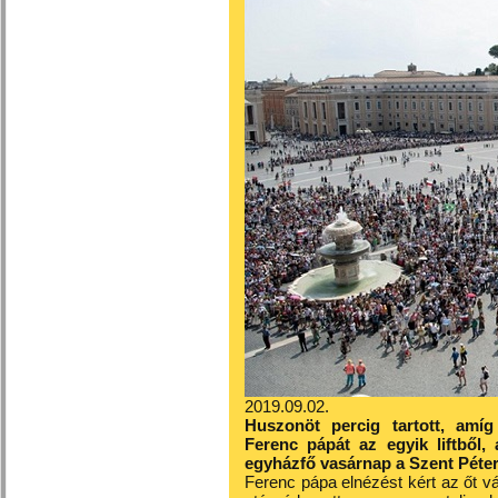
2019.09.02.
Huszonöt percig tartott, amíg 
Ferenc pápát az egyik liftből
egyházfő vasárnap a Szent Péter
Ferenc pápa elnézést kért az őt vá