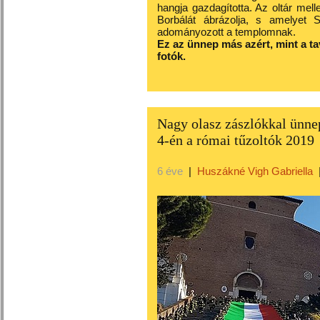
hangja gazdagította. Az oltár melle
Borbálát ábrázolja, s amelyet 
adományozott a templomnak.
Ez az ünnep más azért, mint a ta
fotók.
Nagy olasz zászlókkal ünn
4-én a római tűzoltók 2019
6 éve
|
Huszákné Vigh Gabriella