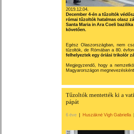
2019.12.04.
December 4-én a tűzoltók védősz
római tűzoltók hatalmas olasz z
Santa Maria in Ara Coeli bazilik
követően.
Egész Olaszországban, nem csa
tűzoltók, de Rómában a 80. évfo
felhelyeztek egy óriási trikolór z
Megjegyzendő, hogy a nemzetköz
Magyarországon megnevezésként a
Tűzoltók mentették ki a vat
pápát
6 éve
|
Huszákné Vigh Gabriella