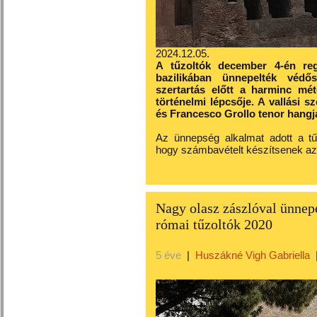
2024.12.05.
A tűzoltók december 4-én reg
bazilikában ünnepelték védős
szertartás előtt a harminc méte
történelmi lépcsője. A vallási s
és Francesco Grollo tenor hangj
Az ünnepség alkalmat adott a tűz
hogy számbavételt készítsenek az 
Nagy olasz zászlóval ünnep
római tűzoltók 2020
5 éve
|
Huszákné Vigh Gabriella