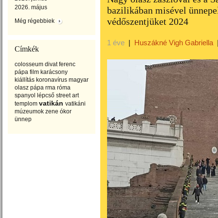
2026. május
bazilikában misével ünnepe
védőszentjüket 2024
Még régebbiek
1 éve
|
Huszákné Vigh Gabriella
Címkék
colosseum
divat
ferenc
pápa
film
karácsony
kiállítás
koronavírus
magyar
olasz
pápa
rma
róma
spanyol lépcső
street art
vatikán
templom
vatikáni
múzeumok
zene
ókor
ünnep