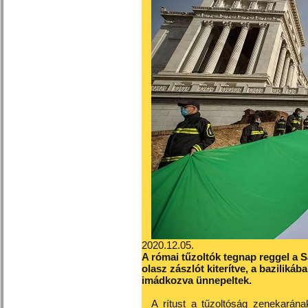
2020.12.05.
A római tűzoltók tegnap reggel a S
olasz zászlót kiterítve, a bazilik
imádkozva ünnepeltek.
A rítust a tűzoltóság zenekarána