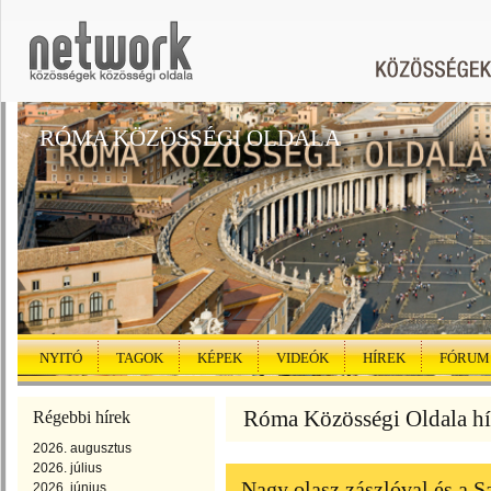
RÓMA KÖZÖSSÉGI OLDALA
NYITÓ
TAGOK
KÉPEK
VIDEÓK
HÍREK
FÓRUM
Róma Közösségi Oldala hír
Régebbi hírek
2026. augusztus
2026. július
Nagy olasz zászlóval és a S
2026. június