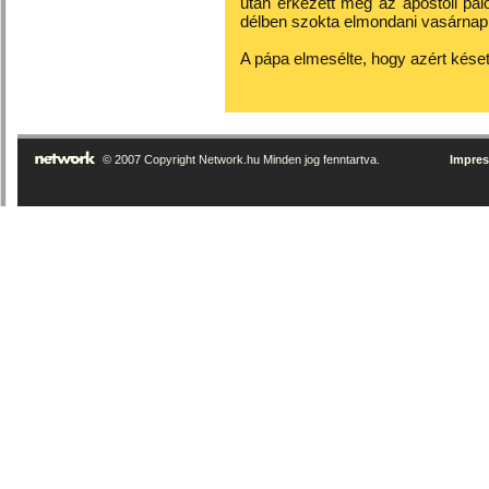
után érkezett meg az apostoli pa
délben szokta elmondani vasárnap
A pápa elmesélte, hogy azért késett
© 2007 Copyright Network.hu Minden jog fenntartva.
Impre