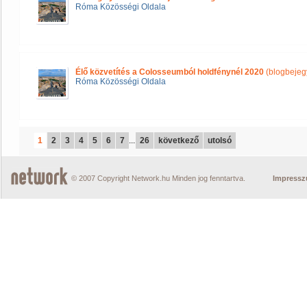
Róma Közösségi Oldala
Élő közvetítés a Colosseumból holdfénynél 2020
(blogbejeg
Róma Közösségi Oldala
1
2
3
4
5
6
7
...
26
következő
utolsó
© 2007 Copyright Network.hu Minden jog fenntartva.
Impress