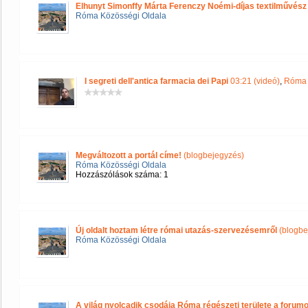
Elhunyt Simonffy Márta Ferenczy Noémi-díjas textilművész
Róma Közösségi Oldala
I segreti dell'antica farmacia dei Papi
03:21 (videó)
,
Róma 
Megváltozott a portál címe!
(blogbejegyzés)
Róma Közösségi Oldala
Hozzászólások száma: 1
Új oldalt hoztam létre római utazás-szervezésemről
(blogbe
Róma Közösségi Oldala
A világ nyolcadik csodája Róma régészeti területe a forum