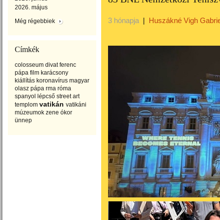
2026. május
3 hónapja
|
Huszákné Vigh Gabrie
Még régebbiek
Címkék
colosseum
divat
ferenc
pápa
film
karácsony
kiállítás
koronavírus
magyar
olasz
pápa
rma
róma
spanyol lépcső
street art
vatikán
templom
vatikáni
múzeumok
zene
ókor
ünnep