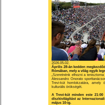
2026.05.02.
Április 28-án kedden megkezdőd
Rómában, mely a világ egyik leg
„Szeretnénk elhozni a tenisztorn
Alessandro Onorato sporttanácsos
Trevi-kút homlokzatára, amely 
kulturális örökségét.
A Trevi‑kút minden este 21:00 
díszkivilágítást az Internazional
május 10‑ig.