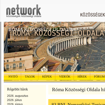
RÓMA KÖZÖSSÉGI OLDALA
NYITÓ
TAGOK
KÉPEK
VIDEÓK
HÍREK
FÓRUM
Róma Közösségi Oldala hír
Régebbi hírek
2026. augusztus
2026. július
83 BNL Nemzetközi Tenisz
2026. június