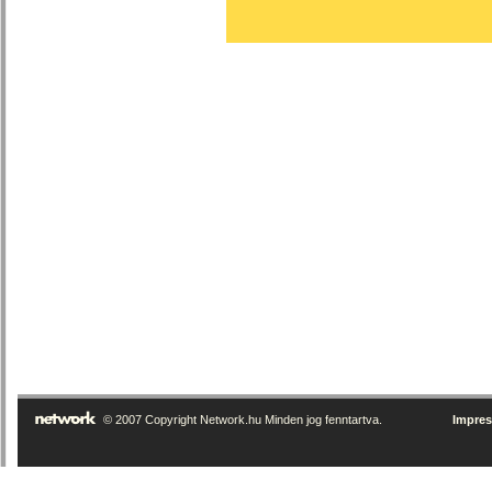
© 2007 Copyright Network.hu Minden jog fenntartva.
Impre