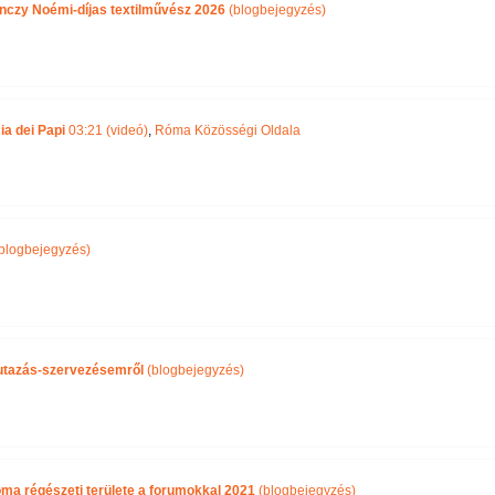
nczy Noémi-díjas textilművész 2026
(blogbejegyzés)
ia dei Papi
03:21 (videó)
,
Róma Közösségi Oldala
blogbejegyzés)
i utazás-szervezésemről
(blogbejegyzés)
óma régészeti területe a forumokkal 2021
(blogbejegyzés)