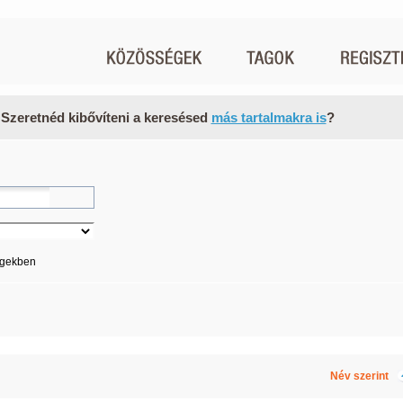
 Szeretnéd kibővíteni a keresésed
más tartalmakra is
?
égekben
Név szerint