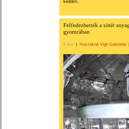
kedden.
Felfedezhették a sötét anya
gyomrában
6 éve
|
Huszákné Vigh Gabriella