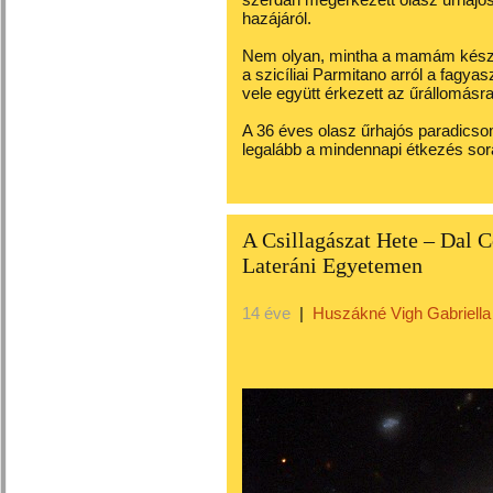
hazájáról.
Nem olyan, mintha a mamám készít
a szicíliai Parmitano arról a fagya
vele együtt érkezett az űrállomásra
A 36 éves olasz űrhajós paradicsom
legalább a mindennapi étkezés sorá
A Csillagászat Hete – Dal 
Lateráni Egyetemen
14 éve
|
Huszákné Vigh Gabriella