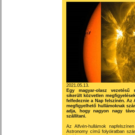
2021.05.13.
Egy magyar-olasz vezetésű n
sikerült közvetlen megfigyelés
felfedeznie a Nap felszínén. A
megfigyelhető hullámoknak szám
adja, hogy nagyon nagy távol
szállítani.
Az Alfvén-hullámok napfelszínen
Astronomy című folyóiratban szám