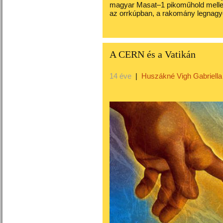
magyar Masat–1 pikoműhold mellett
az orrkúpban, a rakomány legnag
A CERN és a Vatikán
14 éve
|
Huszákné Vigh Gabriella