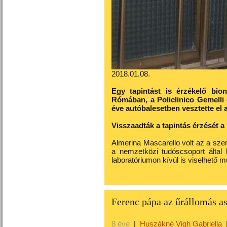
2018.01.08.
Egy tapintást is érzékelő bio
Rómában, a Policlinico Gemelli 
éve autóbalesetben vesztette el a
Visszaadták a tapintás érzését a
Almerina Mascarello volt az a szer
a nemzetközi tudóscsoport által k
laboratóriumon kívül is viselhető 
Ferenc pápa az űrállomás as
8 éve
|
Huszákné Vigh Gabriella