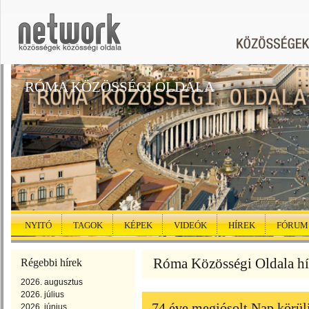
RÓMA KÖZÖSSÉGI OLDALA
NYITÓ
TAGOK
KÉPEK
VIDEÓK
HÍREK
FÓRUM
Róma Közösségi Oldala hí
Régebbi hírek
2026. augusztus
2026. július
74 éve megjósolt Nap körüli
2026. június