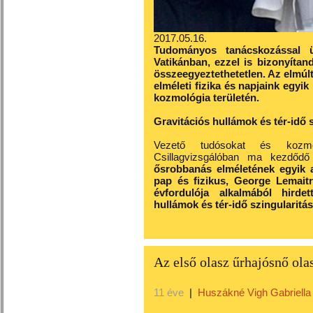
2017.05.16.
Tudományos tanácskozással ü
Vatikánban, ezzel is bizonyíta
összeegyeztethetetlen. Az elmúlt
elméleti fizika és napjaink egyi
kozmológia területén.
Gravitációs hullámok és tér-idő 
Vezető tudósokat és kozm
Csillagvizsgálóban ma kezdőd
ősrobbanás elméletének egyik a
pap és fizikus, George Lemaitr
évfordulója alkalmából hirde
hullámok és tér-idő szingularitá
Az első olasz űrhajósnő ola
11 éve
|
Huszákné Vigh Gabriella