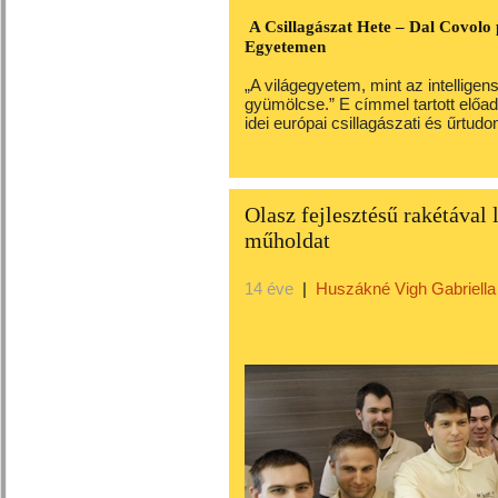
A Csillagászat Hete – Dal Covolo
Egyetemen
„A világegyetem, mint az intellige
gyümölcse.” E címmel tartott előad
idei európai csillagászati és űrtud
Olasz fejlesztésű rakétával 
műholdat
14 éve
|
Huszákné Vigh Gabriella