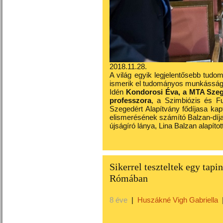
2018.11.28.
A világ egyik legjelentősebb tudo
ismerik el tudományos munkásságát
Idén
Kondorosi Éva, a MTA Szege
professzora
, a Szimbiózis és F
Szegedért Alapítvány fődíjasa kap
elismerésének számító Balzan-díj
újságíró lánya, Lina Balzan alapít
Sikerrel teszteltek egy tapi
Rómában
8 éve
|
Huszákné Vigh Gabriella