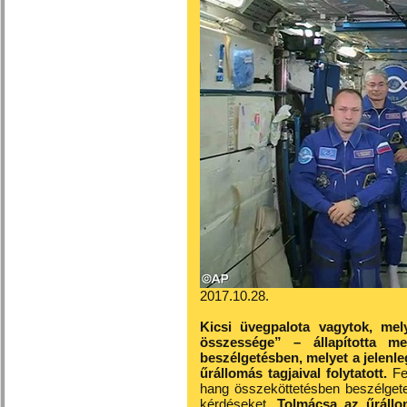
2017.10.28.
Kicsi üvegpalota vagytok, mel
összessége” – állapította 
beszélgetésben, melyet a jelenle
űrállomás tagjaival folytatott.
Fer
hang összeköttetésben beszélgetet
kérdéseket.
Tolmácsa az űrállo