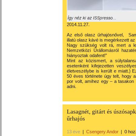
2014.11.27.
Az első olasz űrhajósnővel, Sama
illatú olasz kávé is megérkezett az
Nagy szükség volt rá, mert
a l
Nemzetközi Űrállomásról hazaté
hiányoztak odafent!”
Mint az közismert, a súlytalan
esetenként kifejezetten veszélye
életveszélybe is került e miatt.)
50 éves története úgy telt, hogy 
por volt, amihez egy – a tasakon l
adni.
Lasagnét, gitárt és úszósapk
űrhajós
13 éve
|
Csengery Andor
|
0 hoz