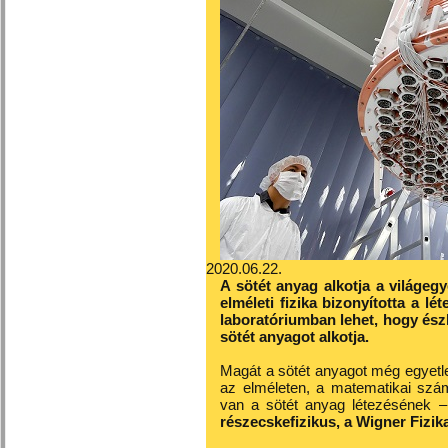
2020.06.22.
A sötét anyag alkotja a világeg
elméleti fizika bizonyította a lé
laboratóriumban lehet, hogy észl
sötét anyagot alkotja.
Magát a sötét anyagot még egyetle
az elméleten, a matematikai számí
van a sötét anyag létezésének 
részecskefizikus, a Wigner Fizi