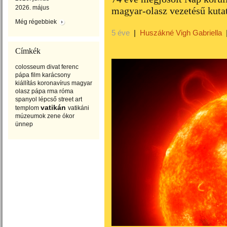
2026. május
magyar-olasz vezetésű kuta
Még régebbiek
5 éve
|
Huszákné Vigh Gabriella
Címkék
colosseum
divat
ferenc
pápa
film
karácsony
kiállítás
koronavírus
magyar
olasz
pápa
rma
róma
spanyol lépcső
street art
vatikán
templom
vatikáni
múzeumok
zene
ókor
ünnep