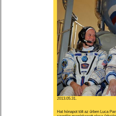
2013.05.31.
Hat hónapot tölt az űrben Luca Pa
szerdán megérkezett olasz űrhajós,