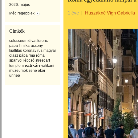
2026. május
1 éve
|
Huszákné Vigh Gabriella
Még régebbiek
Címkék
colosseum
divat
ferenc
pápa
film
karácsony
kiállítás
koronavírus
magyar
olasz
pápa
rma
róma
spanyol lépcső
street art
vatikán
templom
vatikáni
múzeumok
zene
ókor
ünnep