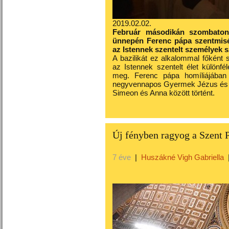
2019.02.02.
Február másodikán szombaton 
ünnepén Ferenc pápa szentmisét
az Istennek szentelt személyek 
A bazilikát ez alkalommal főként
az Istennek szentelt élet különféle
meg. Ferenc pápa homíliájában 
negyvennapos Gyermek Jézus és sz
Simeon és Anna között történt.
Új fényben ragyog a Szent P
7 éve
|
Huszákné Vigh Gabriella