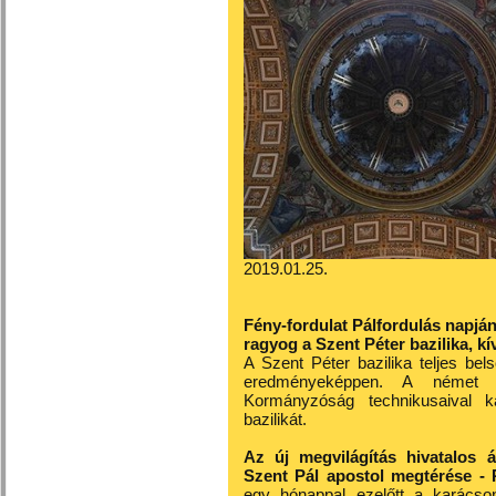
2019.01.25.
Fény-fordulat Pálfordulás napján
ragyog a Szent Péter bazilika, kív
A Szent Péter bazilika teljes bel
eredményeképpen. A német 
Kormányzóság technikusaival k
bazilikát.
Az új megvilágítás hivatalos 
Szent Pál apostol megtérése - P
egy hónappal ezelőtt a karácson