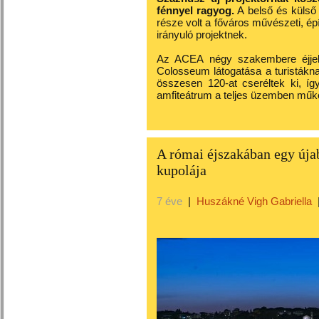
fénnyel ragyog.
A belső és külső 
része volt a főváros művészeti, épí
irányuló projektnek.
Az ACEA négy szakembere éjjele
Colosseum látogatása a turistákna
összesen 120-at cseréltek ki, í
amfiteátrum a teljes üzemben működ
A római éjszakában egy újab
kupolája
7 éve
|
Huszákné Vigh Gabriella