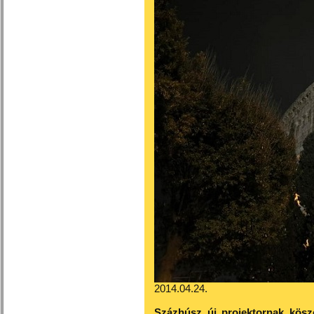
2014.04.24.
Százhúsz új projektornak kösz