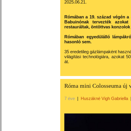
2025.06.21.
Rómában a 19. század végén a S
Babuinónak tervezték azokat
restauráltak, öntöttvas konzolok
Rómában egyedülálló lámpákró
hasonló sem.
35 eredetileg gázlámpaként használt
világítási technológiára, azokat 5
át.
Róma mini Colosseuma új vi
7 éve
|
Huszákné Vigh Gabriella