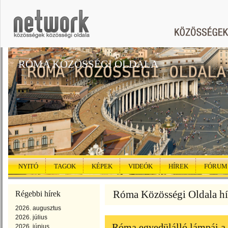
RÓMA KÖZÖSSÉGI OLDALA
NYITÓ
TAGOK
KÉPEK
VIDEÓK
HÍREK
FÓRUM
Róma Közösségi Oldala híre
Régebbi hírek
2026. augusztus
2026. július
Róma egyedülálló lámpái a
2026. június