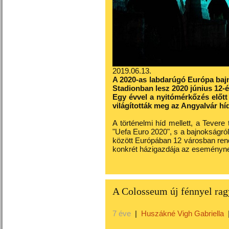
2019.06.13.
A 2020-as labdarúgó Európa baj
Stadionban lesz 2020 június 12-é
Egy évvel a nyitómérkőzés előt
világították meg az Angyalvár híd
A történelmi híd mellett, a Tevere 
"Uefa Euro 2020", s a bajnokságról t
között Európában 12 városban rend
konkrét házigazdája az eseményn
A Colosseum új fénnyel ra
7 éve
|
Huszákné Vigh Gabriella