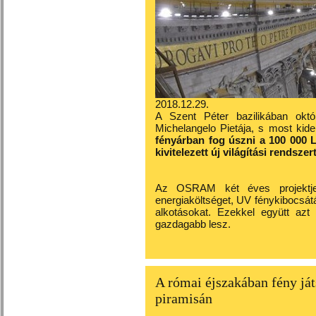
2018.12.29.
A Szent Péter bazilikában októ
Michelangelo Pietája, s most kide
fényárban fog úszni a 100 000 
kivitelezett új világítási rendszert
Az OSRAM két éves projektje 
energiaköltséget, UV fénykibocsá
alkotásokat. Ezekkel együtt azt 
gazdagabb lesz.
A római éjszakában fény já
piramisán