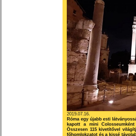
2019.07.16.
Róma egy újabb esti látványossá
kapott a mini Colosseumként 
Összesen 115 kivetítővel világí
főhomlokzatot és a kissé távolab