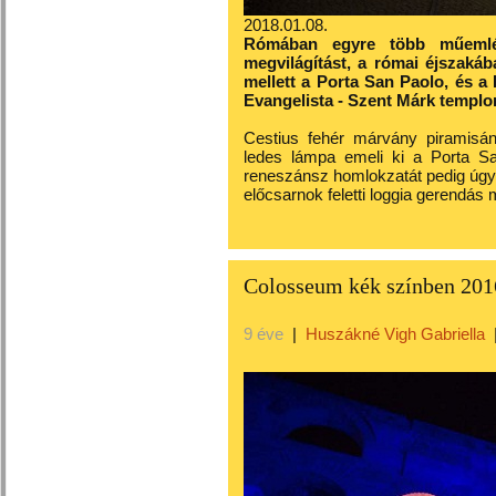
2018.01.08.
Rómában egyre több műemlé
megvilágítást, a római éjszakáb
mellett a Porta San Paolo, és a
Evangelista - Szent Márk templom
Cestius fehér márvány piramisán
ledes lámpa emeli ki a Porta S
reneszánsz homlokzatát pedig úgy
előcsarnok feletti loggia gerendás
Colosseum kék színben 20
9 éve
|
Huszákné Vigh Gabriella