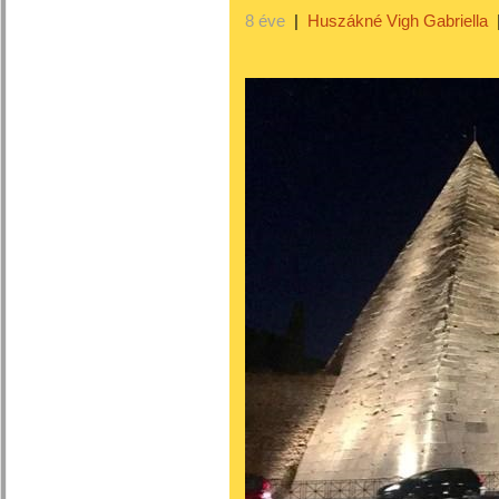
8 éve
|
Huszákné Vigh Gabriella