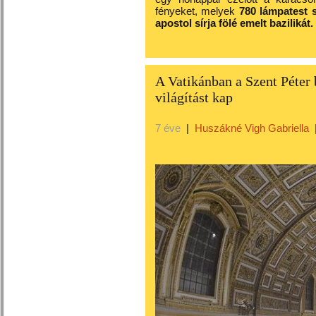
fényeket, melyek
780 lámpatest s
apostol sírja fölé emelt bazilikát.
A Vatikánban a Szent Péter b
világítást kap
7 éve
|
Huszákné Vigh Gabriella