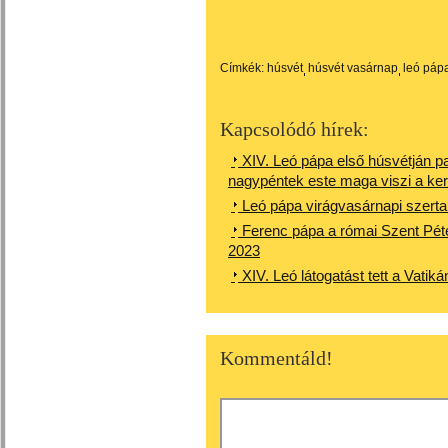
Címkék:
húsvét
húsvét vasárnap
leó páp
Kapcsolódó hírek:
XIV. Leó pápa első húsvétján p
nagypéntek este maga viszi a ke
Leó pápa virágvasárnapi szerta
Ferenc pápa a római Szent Péter
2023
XIV. Leó látogatást tett a Vatik
Kommentáld!