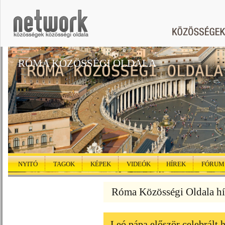
RÓMA KÖZÖSSÉGI OLDALA
NYITÓ
TAGOK
KÉPEK
VIDEÓK
HÍREK
FÓRUM
Róma Közösségi Oldala hí
Leó pápa először celebrált 