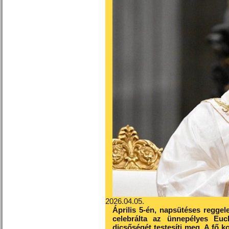
2026.04.05.
Április 5-én, napsütéses reggel
celebrálta az ünnepélyes Euch
dicsőségét testesíti meg. A fő 