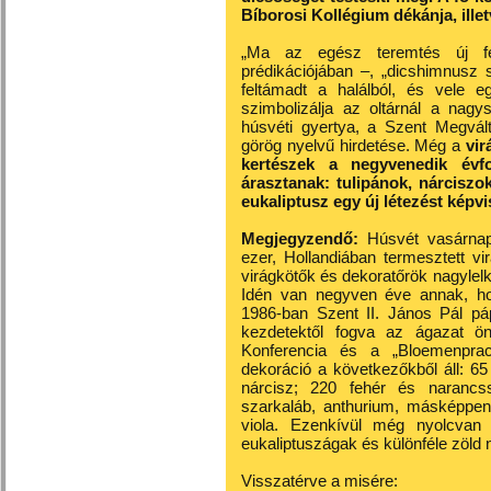
Bíborosi Kollégium dékánja, ille
„Ma az egész teremtés új f
prédikációjában –, „dicshimnusz sz
feltámadt a halálból, és vele eg
szimbolizálja az oltárnál a nagy
húsvéti gyertya, a Szent Megvált
görög nyelvű hirdetése. Még a
vir
kertészek a negyvenedik évfor
árasztanak: tulipánok, nárciszok
eukaliptusz egy új létezést képvi
Megjegyzendő:
Húsvét vasárnapj
ezer, Hollandiában termesztett vi
virágkötők és dekoratőrök nagyle
Idén van negyven éve annak, hog
1986-ban Szent II. János Pál páp
kezdetektől fogva az ágazat ön
Konferencia és a „Bloemenpra
dekoráció a következőkből áll: 65
nárcisz; 220 fehér és narancss
szarkaláb, anthurium, másképpen 
viola. Ezenkívül még nyolcvan
eukaliptuszágak és különféle zöld
Visszatérve a misére: