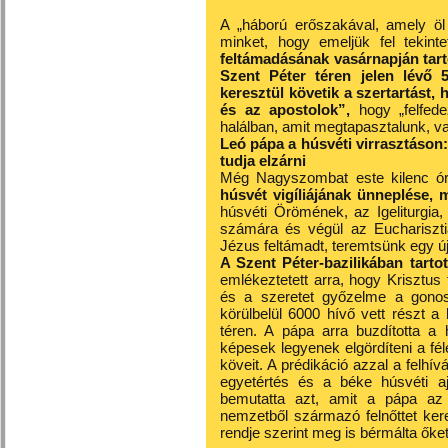
A „háború erőszakával, amely öl
minket, hogy emeljük fel tekint
feltámadásának vasárnapján tarto
Szent Péter téren jelen lévő 
keresztül követik a szertartást,
és az apostolok”,
hogy „felfede
halálban, amit megtapasztalunk, van
Leó pápa a húsvéti virrasztáson:
tudja elzárni
Még Nagyszombat este kilenc óra
húsvét vigíliájának ünneplése, m
húsvéti Örömének, az Igeliturgia
számára és végül az Euchariszti
Jézus feltámadt, teremtsünk egy új 
A Szent Péter-bazilikában tartot
emlékeztetett arra, hogy Krisztus 
és a szeretet győzelme a gonos
körülbelül 6000 hívő vett részt a
téren. A pápa arra buzdította a 
képesek legyenek elgördíteni a fé
köveit. A prédikáció azzal a felhív
egyetértés és a béke húsvéti ajá
bemutatta azt, amit a pápa az e
nemzetből származó felnőttet ker
rendje szerint meg is bérmálta őket