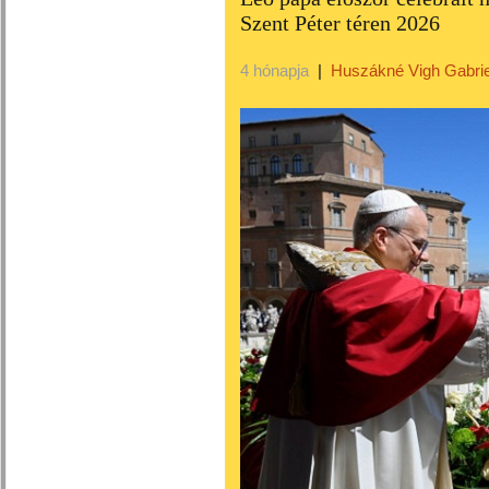
Szent Péter téren 2026
4 hónapja
|
Huszákné Vigh Gabrie