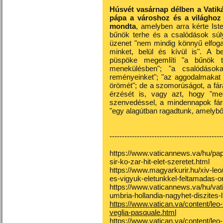
Húsvét vasárnap délben a Vatikán
pápa a városhoz és a világhoz
mondta
, amelyben arra kérte Ist
bűnök terhe és a csalódások súly
üzenet "nem mindig könnyű elfogad
minket, belül és kívül is". A 
püspöke megemlíti "a bűnök t
menekülésben"; "a csalódások
reményeinket"; "az aggodalmakat v
örömét"; de a szomorúságot, a fára
érzését is, vagy azt, hogy "m
szenvedéssel, a mindennapok fára
"egy alagútban ragadtunk, amelyből
---------------------------------------------
https://www.vaticannews.va/hu/pa
sir-ko-zar-hit-elet-szeretet.html
https://www.magyarkurir.hu/xiv-le
es-vigyuk-eletunkkel-feltamadas-
https://www.vaticannews.va/hu/vat
umbria-hollandia-nagyhet-diszites-l
https://www.vatican.va/content/leo
veglia-pasquale.html
https://www.vatican.va/content/leo-