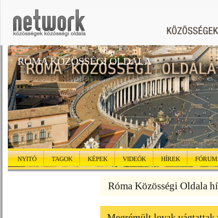
RÓMA KÖZÖSSÉGI OLDALA
NYITÓ
TAGOK
KÉPEK
VIDEÓK
HÍREK
FÓRUM
Róma Közösségi Oldala hí
Megrémült lovak vágtattak