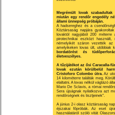
Megrémült lovak szabadultak
miután egy rendőr engedély nélkü
állami ünnepség próbáján.
A hadsereghez és a csendőrséghe
Köztársaság napjára gyakorolta
lovaktól nagyjából 200 méterre á
pirotechnikai eszközt használt,
némelyikét száron vezették az e
amelyikeken lovas ült, utóbbiak 
bordatörést és tüdőperfor
életveszélyes.
A tűzijátékot az ősi Caracalla-fü
lovak ezután körülbelül harm
Cristoforo Colombo útra.
Az utol
14 kilométerre találták meg. Körül
elaltatni. A lovas nélkül vágtázó ál
Mario De Sclavis, a római rendőr
Sera újságnak nyilatkozva azt mo
rendőrségnek és tisztjeinek”.
A június 2-i olasz köztársaság n
éjszakai főpróbák. Az eset újra
használatáról szóló vitát Olaszo