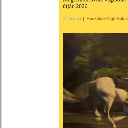
útján 2026
2 hónapja
|
Huszákné Vigh Gabrie