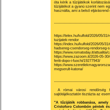
óta kérik a tűzijátékok korlátozás
tűzijátékot a gyanú szerint nem eg
használta, ami a belső eljárásrend é
---------------------------------------------
https://telex.hu/kulfold/2026/05/31
tuzijatek-rendor
https://index.hu/kulfold/2026/05/3
hadsereg-csendorseg-rendorseg-s
https://www.romatoday.it/attualita/
https://www.zazoom.it/2026-05-30/c
feriti-dopo-i-fuochi/19277943/
https://www.szeretlekmagyarorszag
megserult-katona/
---------------------------------------------
A római városi rendőrség f
sajtótájékoztatón tisztázta az ese
"A tűzijáték robbanása, amely
Cristoforo Colombón péntek és 