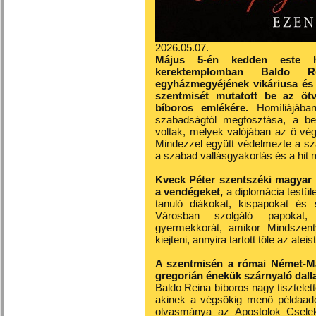
2026.05.07.
Május 5-én kedden este h
kerektemplomban Baldo 
egyházmegyéjének vikáriusa és 
szentmisét mutatott be az öt
bíboros emlékére.
Homíliájában
szabadságtól megfosztása, a be
voltak, melyek valójában az ő végs
Mindezzel együtt védelmezte a sz
a szabad vallásgyakorlás és a hit
Kveck Péter szentszéki magyar 
a vendégeket,
a diplomácia testül
tanuló diákokat, kispapokat és 
Városban szolgáló papokat, 
gyermekkorát, amikor Mindszen
kiejteni, annyira tartott tőle az at
A szentmisén a római Német-Ma
gregorián énekük szárnyaló dalla
Baldo Reina bíboros nagy tisztelett
akinek a végsőkig menő példaadó 
olvasmánya az Apostolok Cseleke