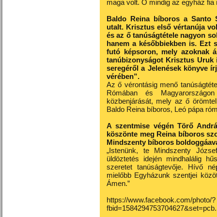
maga volt. Ő mindig az egyház fia
Baldo Reina bíboros a Santo S
utalt. Krisztus első vértanúja v
és az ő tanúságtétele nagyon sok
hanem a későbbiekben is. Ezt sz
futó képsoron, mely azoknak áll
tanúbizonyságot Krisztus Uruk i
seregéről a Jelenések könyve ír
vérében”.
Az ő vérontásig menő tanúságtétel
Rómában és Magyarországon 
közbenjárását, mely az ő örömteli
Baldo Reina bíboros, Leó pápa róm
A szentmise végén Törő András
köszönte meg Reina bíboros szol
Mindszenty bíboros boldoggáava
„Istenünk, te Mindszenty József
üldöztetés idején mindhalálig h
szeretet tanúságtevője. Hívő 
mielőbb Egyházunk szentjei között
Ámen.”
https://www.facebook.com/photo/?
fbid=1584294753704627&set=pcb