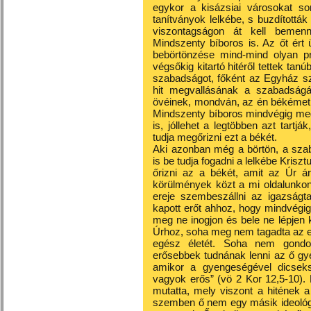
egykor a kisázsiai városokat so
tanítványok lelkébe, s buzdították
viszontagságon át kell bemen
Mindszenty bíboros is. Az őt ért
bebörtönzése mind-mind olyan pr
végsőkig kitartó hitéről tettek ta
szabadságot, főként az Egyház sz
hit megvallásának a szabadságá
övéinek, mondván, az én békémet 
Mindszenty bíboros mindvégig meg
is, jóllehet a legtöbben azt tart
tudja megőrizni ezt a békét.
Aki azonban még a börtön, a szab
is be tudja fogadni a lelkébe Kriszt
őrizni az a békét, amit az Úr á
körülmények közt a mi oldalunkon 
ereje szembeszállni az igazságta
kapott erőt ahhoz, hogy mindvégi
meg ne inogjon és bele ne lépje
Úrhoz, soha meg nem tagadta az e
egész életét. Soha nem gondolt
erősebbek tudnának lenni az ő gye
amikor a gyengeségével dicseks
vagyok erős” (vö 2 Kor 12,5-10).
mutatta, mely viszont a hitének 
szemben ő nem egy másik ideológi