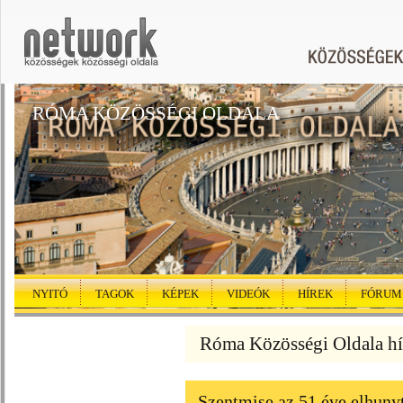
RÓMA KÖZÖSSÉGI OLDALA
NYITÓ
TAGOK
KÉPEK
VIDEÓK
HÍREK
FÓRUM
Róma Közösségi Oldala hí
Szentmise az 51 éve elhuny