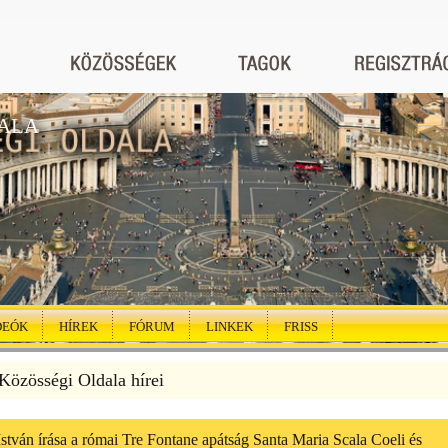
ALA
DEÓK
HÍREK
FÓRUM
LINKEK
FRISS
özösségi Oldala hírei
István írása a római Tre Fontane apátság Santa Maria Scala Coeli és