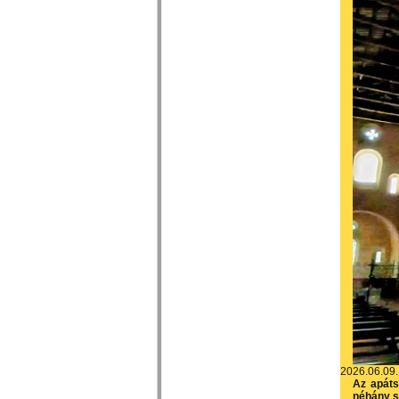
2026.06.09.
Az apáts
néhány s