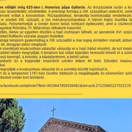
m elődjét még 625-ben I. Honorius pápa építtette.
Az évszázadok során a ko
an újraépítették, bővitetették. A jelenlegi formája a XIII. században alakult ki, ami
erciek voltak a kolostorban. Rózsaablakkal, terrakotta homlokzattal rendelkezik
 is eredeti XIII. századi, a ion márványoszlopokkal. A három hajós bazilika la
lakú. Felismerhetjük a román koron belüli lombard építészetet, amit a ciszterci
gukkal Rómába. Pl. Milánóban láthatunk hasonlót.
zítés, illetve az egyetlen díszítés a hajó oszlopain látható, az apostolok XVI. száz
miket Raffaello vázlatai alapján festettek.
tsági templom gyakorlatilag a XIII. századtól a mai napig érintetlen maradt, abba
áll, ahogyan akkor megépült.
 szentélyét kovácsoltvas válaszfal választja el a hajó hátsó részétöl, de ezt imaó
isztelet idején megnyitják. A templom bal oldali kijáratán keresztül érhető el a szin
lusú kerengő, a kolostor, a káptalanterem, a belső udvar.
tartásról és a trappisták imaóráiról szintén tettem fel fotót. Délutáni imaór
kal.
megnyitják a kovácsoltvas válaszfal és a szentély közötti hajórészt is.
rt és a templomot 1787-ben Goethe többször is meglátogatta és elismerően szól
etisztult román kori formáiról.
www.facebook.com/photo/?fbid=3919647858338461&set=pcb.27125865227022176
----------------------------------------------------------------------