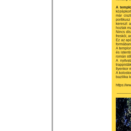
A templo
középkorb
már ciszt
portikusz
kereszt a
hoztak ma
Nincs dís
freskói, a
Ez az apá
formában 
A templom
és istent
román stí
A nyitva
trappisták
Ilyenkor 
A kolosto
bazilika l
https://
------------