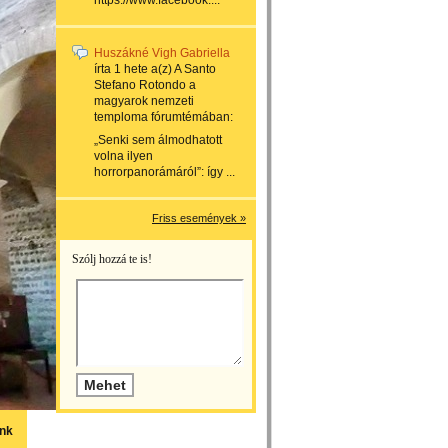
https://www.facebook....
Huszákné Vigh Gabriella
írta
1 hete
a(z)
A Santo
Stefano Rotondo a
magyarok nemzeti
temploma
fórumtémában:
„Senki sem álmodhatott
volna ilyen
horrorpanorámáról”: így ...
Friss események »
Szólj hozzá te is!
unk