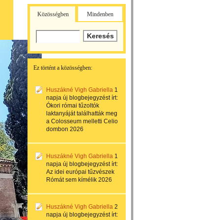
Közösségben
Mindenben
Ez történt a közösségben:
Huszákné Vigh Gabriella
1
napja
új blogbejegyzést írt:
Ókori római tűzoltók
laktanyáját találhatták meg
a Colosseum melletti Celio
dombon 2026
Huszákné Vigh Gabriella
1
napja
új blogbejegyzést írt:
Az idei európai tűzvészek
Rómát sem kímélik 2026
Huszákné Vigh Gabriella
2
napja
új blogbejegyzést írt: