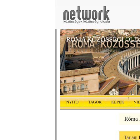
RÓMA KÖZÖSSÉGI OLD
NYITÓ
TAGOK
KÉPEK
VI
Róma K
Tarjani 