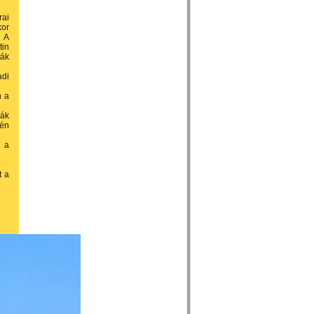
rai
kor
. A
tin
ták
adi
n a
rák
tén
a a
t a