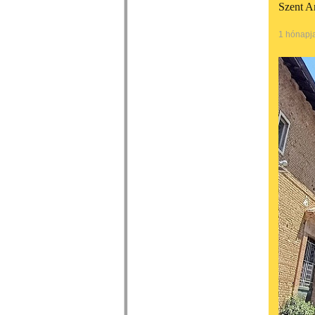
Szent A
1 hónapj