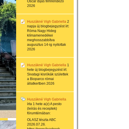
Oscar díjas filmrendező
2026
Huszákné Vigh Gabriella
2
napja
új blogbejegyzést írt:
Róma Nagy Hideg
klímamenedékei
meghosszabbítva
augusztus 14-ig nyitottak
2026
Huszákné Vigh Gabriella
1
hete
új blogbejegyzést írt:
Sivatagi kisrókák születtek
a Bioparco római
állatkertben 2026
Huszákné Vigh Gabriella
írta
1 hete
a(z)
A pesto
(leírás és receptek)
fórumtémában:
OLASZ tészta ABC
2026.07.26.