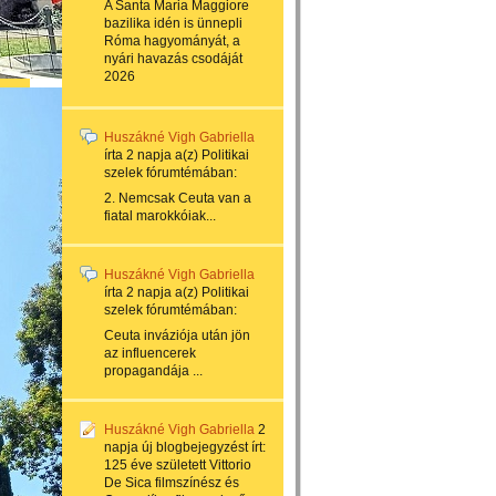
A Santa Maria Maggiore
bazilika idén is ünnepli
Róma hagyományát, a
nyári havazás csodáját
2026
Huszákné Vigh Gabriella
írta
2 napja
a(z)
Politikai
szelek
fórumtémában:
2. Nemcsak Ceuta van a
fiatal marokkóiak...
Huszákné Vigh Gabriella
írta
2 napja
a(z)
Politikai
szelek
fórumtémában:
Ceuta inváziója után jön
az influencerek
propagandája ...
Huszákné Vigh Gabriella
2
napja
új blogbejegyzést írt:
125 éve született Vittorio
De Sica filmszínész és