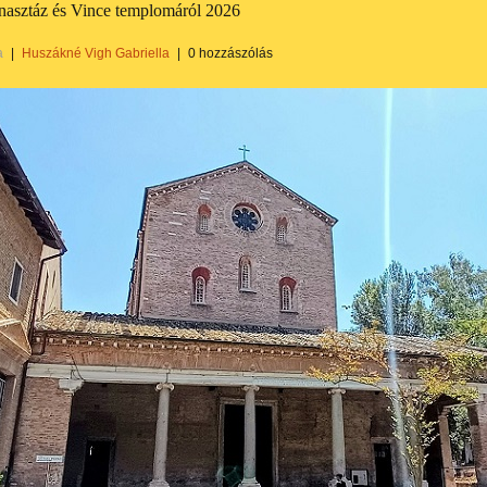
nasztáz és Vince templomáról 2026
a
|
Huszákné Vigh Gabriella
|
0 hozzászólás