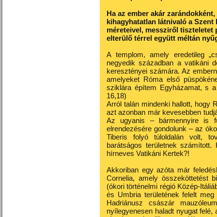
Ha az ember akár zarándokként, 
kihagyhatatlan látnivaló a Szent
méreteivel, messziről tiszteletet
elterülő térrel együtt méltán nyűg
A templom, amely eredetileg „c
negyedik században a vatikáni do
keresztényei számára. Az emberne
amelyeket Róma első püspökének
sziklára építem Egyházamat, s a 
16,18)
Arról talán mindenki hallott, hogy
azt azonban már kevesebben tudjá
Az ugyanis – bármennyire is f
elrendezésére gondolunk – az ókori
Tiberis folyó túloldalán volt,
barátságos területnek számított.
hírneves Vatikáni Kertek?!
Akkoriban egy azóta már feledésb
Cornelia, amely összeköttetést bi
(ókori történelmi régió Közép-Itál
és Umbria területének felelt meg
Hadriánusz császár mauzóleuma
nyílegyenesen haladt nyugat felé, 