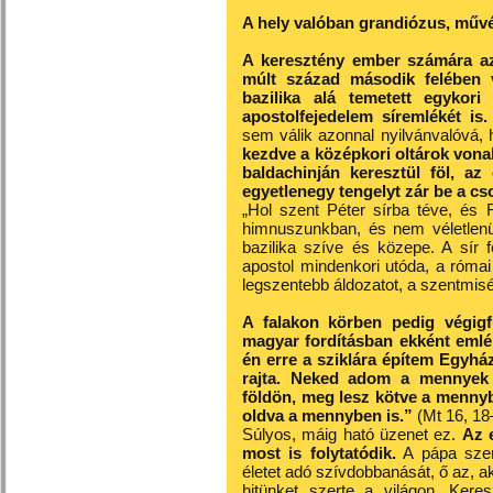
A hely valóban grandiózus, művés
A keresztény ember számára az
múlt század második felében 
bazilika alá temetett egykori
apostolfejedelem síremlékét is.
sem válik azonnal nyilvánvalóvá,
kezdve a középkori oltárok vona
baldachinján keresztül föl, az
egyetlenegy tengelyt zár be a c
„Hol szent Péter sírba téve, és
himnuszunkban, és nem véletlenül
bazilika szíve és közepe. A sír fe
apostol mindenkori utóda, a róma
legszentebb áldozatot, a szentmisé
A falakon körben pedig végigfu
magyar fordításban ekként emlék
én erre a sziklára építem Egyhá
rajta. Neked adom a mennyek 
földön, meg lesz kötve a mennybe
oldva a mennyben is.”
(Mt 16, 18
Súlyos, máig ható üzenet ez.
Az 
most is folytatódik.
A pápa szem
életet adó szívdobbanását, ő az, 
hitünket szerte a világon. Kere