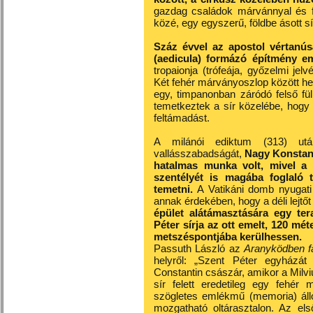
gazdag családok márvánnyal és f
közé, egy egyszerű, földbe ásott sí
Száz évvel az apostol vértanúsá
(aedicula) formázó építmény eme
tropaionja (trófeája, győzelmi j
Két fehér márványoszlop között hel
egy, timpanonban záródó felső fül
temetkeztek a sír közelébe, hogy
feltámadást.
A milánói ediktum (313) után
vallásszabadságát,
Nagy Konstanti
hatalmas munka volt, mivel a 
szentélyét is magába foglaló t
temetni.
A Vatikáni domb nyugati 
annak érdekében, hogy a déli lejtőt 
épület alátámasztására egy ter
Péter sírja az ott emelt, 120 mét
metszéspontjába kerülhessen.
Passuth László az
Aranyködben f
helyről: „Szent Péter egyházát 
Constantin császár, amikor a Milviu
sír felett eredetileg egy fehér m
szögletes emlékmű (memoria) állo
mozgatható oltárasztalon. Az el