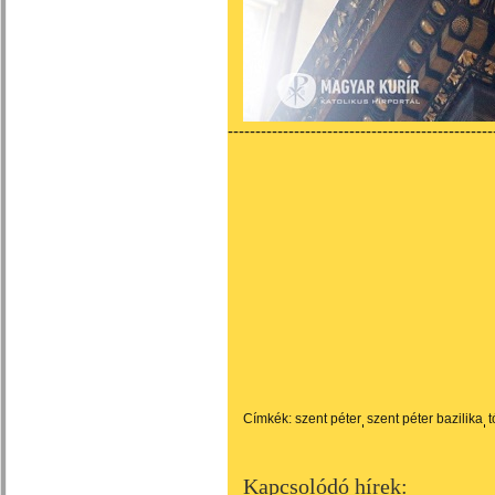
------------------------------------------------
Címkék:
szent péter
szent péter bazilika
t
Kapcsolódó hírek: