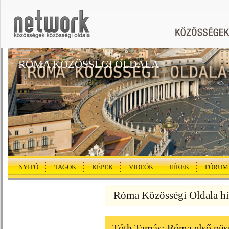
RÓMA KÖZÖSSÉGI OLDALA
NYITÓ
TAGOK
KÉPEK
VIDEÓK
HÍREK
FÓRUM
Róma Közösségi Oldala hí
Tóth Tamás: Róma első püsp