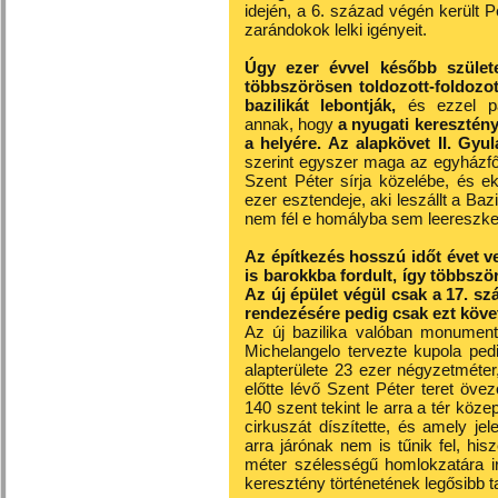
idején, a 6. század végén került Pé
zarándokok lelki igényeit.
Úgy ezer évvel később szület
többszörösen toldozott-foldozott
bazilikát lebontják,
és ezzel pa
annak, hogy
a nyugati keresztén
a helyére. Az alapkövet II. Gyul
szerint egyszer maga az egyházfő
Szent Péter sírja közelébe, és e
ezer esztendeje, aki leszállt a Baz
nem fél e homályba sem leereszkedn
Az építkezés hosszú időt évet v
is barokkba fordult, így többszö
Az új épület végül csak a 17. szá
rendezésére pedig csak ezt követ
Az új bazilika valóban monumentá
Michelangelo tervezte kupola ped
alapterülete 23 ezer négyzetméte
előtte lévő Szent Péter teret öve
140 szent tekint le arra a tér köz
cirkuszát díszítette, és amely je
arra járónak nem is tűnik fel, his
méter szélességű homlokzatára ir
keresztény történetének legősibb t