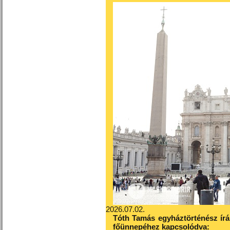
2026.07.02.
Tóth Tamás egyháztörténész írá
főünnepéhez kapcsolódva: