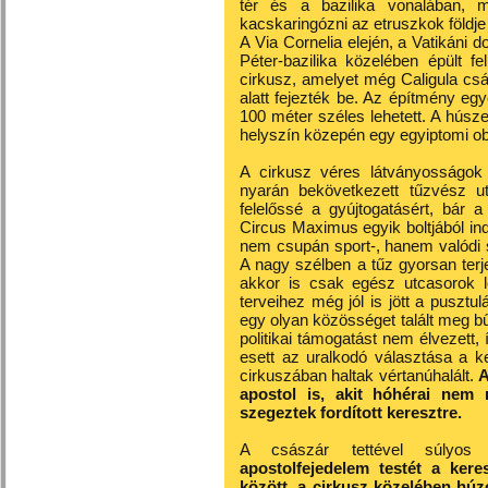
tér és a bazilika vonalában, m
kacskaringózni az etruszkok földje
A Via Cornelia elején, a Vatikáni 
Péter-bazilika közelében épült 
cirkusz, amelyet még Caligula csá
alatt fejezték be. Az építmény e
100 méter széles lehetett. A húsz
helyszín közepén egy egyiptomi obe
A cirkusz véres látványosságok
nyarán bekövetkezett tűzvész u
felelőssé a gyújtogatásért, bár a
Circus Maximus egyik boltjából in
nem csupán sport-, hanem valódi 
A nagy szélben a tűz gyorsan terje
akkor is csak egész utcasorok l
terveihez még jól is jött a pusztu
egy olyan közösséget talált meg 
politikai támogatást nem élvezett,
esett az uralkodó választása a 
cirkuszában haltak vértanúhalált.
A
apostol is, akit hóhérai nem
szegeztek fordított keresztre.
A császár tettével súlyos 
apostolfejedelem testét a ker
között, a cirkusz közelében húz