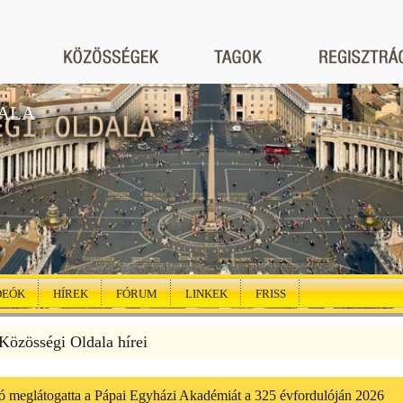
ALA
DEÓK
HÍREK
FÓRUM
LINKEK
FRISS
özösségi Oldala hírei
 meglátogatta a Pápai Egyházi Akadémiát a 325 évfordulóján 2026