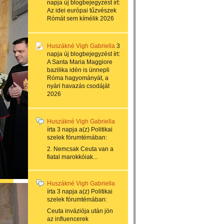
napja
új blogbejegyzést írt:
Az idei európai tűzvészek
Rómát sem kímélik 2026
Huszákné Vigh Gabriella
3
napja
új blogbejegyzést írt:
A Santa Maria Maggiore
bazilika idén is ünnepli
Róma hagyományát, a
nyári havazás csodáját
2026
Huszákné Vigh Gabriella
írta
3 napja
a(z)
Politikai
szelek
fórumtémában:
2. Nemcsak Ceuta van a
fiatal marokkóiak...
Huszákné Vigh Gabriella
írta
3 napja
a(z)
Politikai
szelek
fórumtémában:
Ceuta inváziója után jön
az influencerek