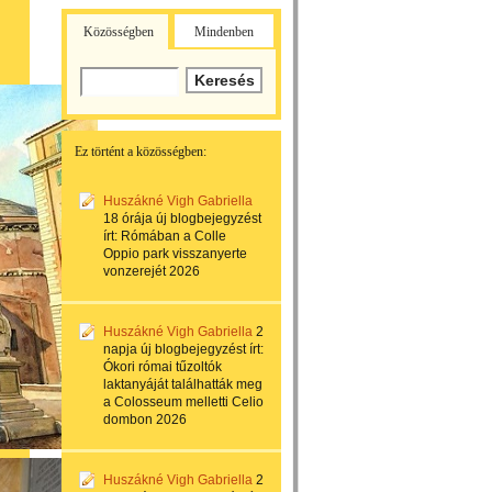
Közösségben
Mindenben
Ez történt a közösségben:
Huszákné Vigh Gabriella
18 órája
új blogbejegyzést
írt:
Rómában a Colle
Oppio park visszanyerte
vonzerejét 2026
Huszákné Vigh Gabriella
2
napja
új blogbejegyzést írt:
Ókori római tűzoltók
laktanyáját találhatták meg
a Colosseum melletti Celio
dombon 2026
Huszákné Vigh Gabriella
2