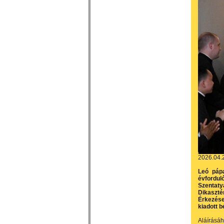
2026.04.
Leó pápa
évfordul
Szentaty
Dikaszté
Érkezése
kiadott b
Aláírásáh