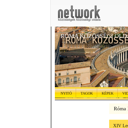
RÓMA KÖZÖSSÉGI OLD
NYITÓ
TAGOK
KÉPEK
VI
Róma K
XIV Leó