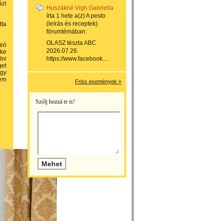
ázi
Huszákné Vigh Gabriella
írta
1 hete
a(z)
A pesto
(leírás és receptek)
tta
fórumtémában:
OLASZ tészta ABC
Leó
2026.07.26.
éke
lni
https://www.facebook....
get
ogy
lem
Friss események »
Szólj hozzá te is!