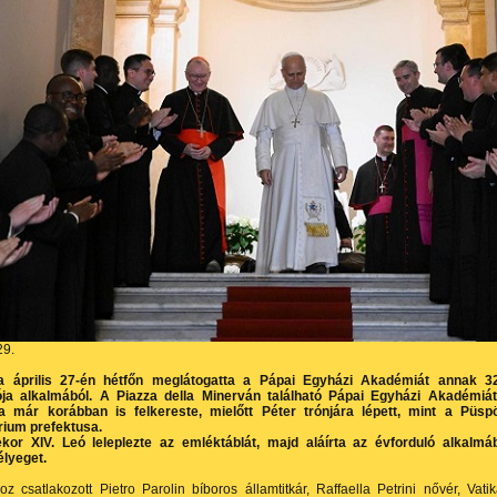
29.
 április 27-én hétfőn meglátogatta a Pápai Egyházi Akadémiát annak 3
ója alkalmából. A Piazza della Minerván található Pápai Egyházi Akadémiá
a már korábban is felkereste, mielőtt Péter trónjára lépett, mint a Püsp
rium prefektusa.
kor XIV. Leó leleplezte az emléktáblát, majd aláírta az évforduló alkalmá
élyeget.
oz csatlakozott Pietro Parolin bíboros államtitkár, Raffaella Petrini nővér, Vati