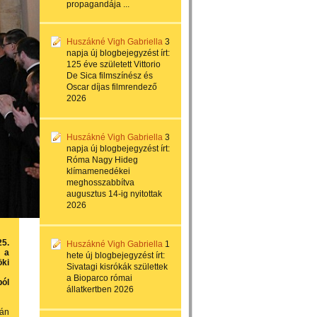
propagandája ...
Huszákné Vigh Gabriella
3
napja
új blogbejegyzést írt:
125 éve született Vittorio
De Sica filmszínész és
Oscar díjas filmrendező
2026
Huszákné Vigh Gabriella
3
napja
új blogbejegyzést írt:
Róma Nagy Hideg
klímamenedékei
meghosszabbítva
augusztus 14-ig nyitottak
2026
25.
Huszákné Vigh Gabriella
1
t a
hete
új blogbejegyzést írt:
öki
Sivatagi kisrókák születtek
a Bioparco római
ból
állatkertben 2026
kán