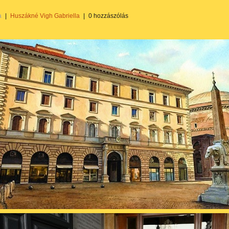
a
|
Huszákné Vigh Gabriella
|
0 hozzászólás