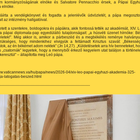
am kormányzóságának elnöke és Salvatore Pennacchio érsek, a Pápai Egyh
 elnöke.
láírta a vendégkönyvet és fogadta a jelenlévők üdvözletét, a pápa megoszto
it az intézmény hallgatóival.
tett a szentekre, boldogokra és pápákra, akik fontossá tették az akadémiát, XIV. 
a pápai diplomata-pap egyedülálló tulajdonságait: „a húsvéti üzenet hírnöke: B
eletek!”. Még akkor is, amikor a párbeszéd és a megbékélés reménye halványu
 szükséges, hogy mindenkihez elvigyük a feltámadt Krisztus szavát: „Békessé
tok, az én békémet adom nektek” (Jn 14,27). „Küldetésetek arra hív benneteket, h
s „csatornák” legyetek, hogy a mennyből érkező kegyelem utat találjon a történe
keresztül” – állapította meg Leó pápa.
www.vaticannews.va/hu/papa/news/2026-04/xiv-leo-papai-egyhazi-akademia-325-
ja-latogatas-beszed.html
------------------------------------------------------------------------