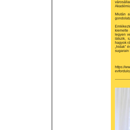
városáll
Akadémia
Miután a
gondolata
Emlékezte
kiemelte 
legyen v
látszik,
hagyok rá
„hidak” é
sugarain 
https://
evfordulo
-------------