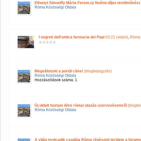
Elhunyt Simonffy Márta Ferenczy Noémi-díjas textilművész
Róma Közösségi Oldala
I segreti dell'antica farmacia dei Papi
03:21 (videó)
,
Róma 
Megváltozott a portál címe!
(blogbejegyzés)
Róma Közösségi Oldala
Hozzászólások száma: 1
Új oldalt hoztam létre római utazás-szervezésemről
(blogbe
Róma Közösségi Oldala
A világ nyolcadik csodája Róma régészeti területe a forum