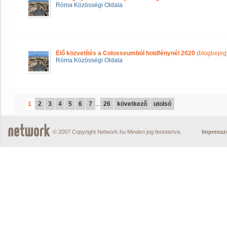
Róma Közösségi Oldala
Élő közvetítés a Colosseumból holdfénynél 2020
(blogbejeg
Róma Közösségi Oldala
1
2
3
4
5
6
7
...
26
következő
utolsó
© 2007 Copyright Network.hu Minden jog fenntartva.
Impress