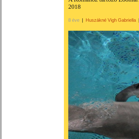
2018
8 éve
|
Huszákné Vigh Gabriella