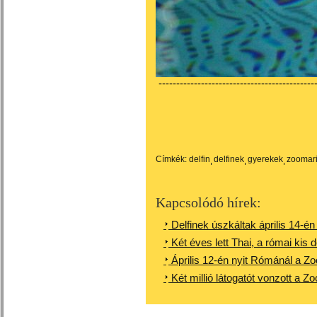
---------------------------------------------
Címkék:
delfin
delfinek
gyerekek
zoomar
Kapcsolódó hírek:
Delfinek úszkáltak április 14-én
Két éves lett Thai, a római kis d
Április 12-én nyit Rómánál a Z
Két millió látogatót vonzott a 