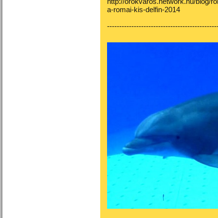
http://orokvaros.network.hu/blog/ro
a-romai-kis-delfin-2014
---------------------------------------------