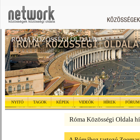
RÓMA KÖZÖSSÉGI OLDALA
NYITÓ
TAGOK
KÉPEK
VIDEÓK
HÍREK
FÓRUM
Róma Közösségi Oldala hí
A Rómához tartozó Zoomarin