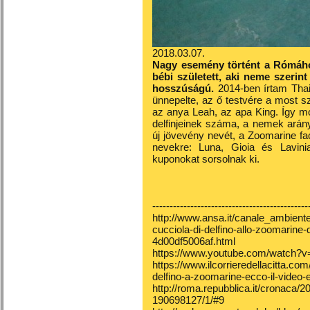
2018.03.07.
Nagy esemény történt a Rómához
bébi született, aki neme szerint
hosszúságú.
2014-ben írtam Thai 
ünnepelte, az ő testvére a most sz
az anya Leah, az apa King. Így m
delfinjeinek száma, a nemek aránya
új jövevény nevét, a Zoomarine fa
nevekre: Luna, Gioia és Lavini
kuponokat sorsolnak ki.
---------------------------------------------
http://www.ansa.it/canale_ambiente
cucciola-di-delfino-allo-zoomarine
4d00df5006af.html
https://www.youtube.com/watch
https://www.ilcorrieredellacitta.co
delfino-a-zoomarine-ecco-il-video-e
http://roma.repubblica.it/cronaca
190698127/1/#9