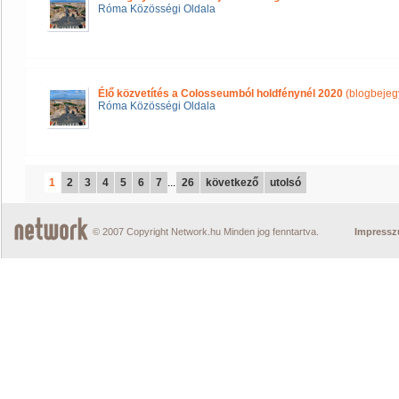
Róma Közösségi Oldala
Élő közvetítés a Colosseumból holdfénynél 2020
(blogbejeg
Róma Közösségi Oldala
1
2
3
4
5
6
7
...
26
következő
utolsó
© 2007 Copyright Network.hu Minden jog fenntartva.
Impress