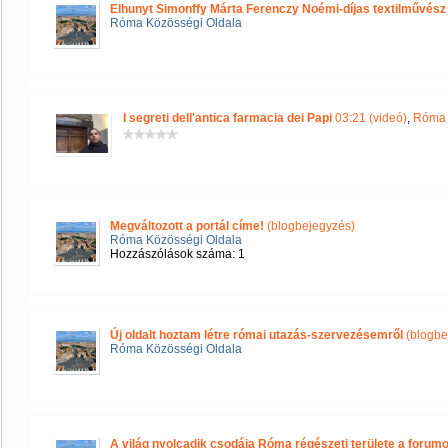
Elhunyt Simonffy Márta Ferenczy Noémi-díjas textilművész
Róma Közösségi Oldala
I segreti dell'antica farmacia dei Papi
03:21 (videó)
,
Róma 
Megváltozott a portál címe!
(blogbejegyzés)
Róma Közösségi Oldala
Hozzászólások száma: 1
Új oldalt hoztam létre római utazás-szervezésemről
(blogbe
Róma Közösségi Oldala
A világ nyolcadik csodája Róma régészeti területe a forum