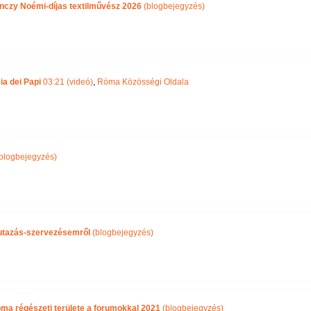
nczy Noémi-díjas textilművész 2026
(blogbejegyzés)
ia dei Papi
03:21 (videó)
,
Róma Közösségi Oldala
blogbejegyzés)
i utazás-szervezésemről
(blogbejegyzés)
óma régészeti területe a forumokkal 2021
(blogbejegyzés)