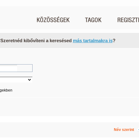
 Szeretnéd kibővíteni a keresésed
más tartalmakra is
?
égekben
Név szerint