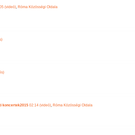
05 (videó)
,
Róma Közösségi Oldala
s)
és)
ti koncertek2015
02:14 (videó)
,
Róma Közösségi Oldala